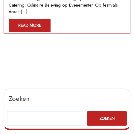
de
Catering: Culinaire Beleving op Evenementen Op festivals
Smaakvolle
draait [...]
Wereld
van
READ
READ MORE
Festival
MORE
Catering
Zoeken
ZOEKEN