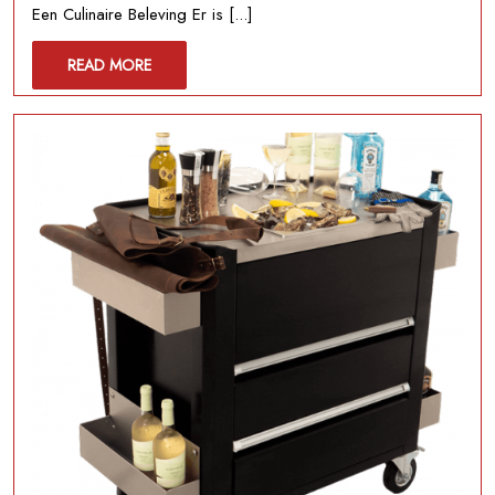
Een Culinaire Beleving Er is [...]
Kok:
Een
READ
READ MORE
Culinaire
MORE
Beleving
in
Eigen
Tuin