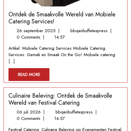
Ontdek de Smaakvolle Wereld van Mobiele
Catering Services!
26
Ontdek
26 september 2025
|
bbqenbuffetexpress
|
september
de
0 Comments
|
14:57
2025
Smaakvolle
Artikel: Mobiele Catering Services Mobiele Catering
Wereld
Services: Gemak en Smaak On the Go! Mobiele catering
van
[...]
Mobiele
Catering
READ
READ MORE
Services!
MORE
Culinaire Beleving: Ontdek de Smaakvolle
Wereld van Festival Catering
06
Culinaire
06 juli 2026
|
bbqenbuffetexpress
|
juli
Beleving:
0 Comments
|
14:57
2026
Ontdek
Festival Catering: Culinaire Beleving op Evenementen Festival