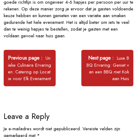
goede richtlijn is om ongeveer 4-6 hapjes per persoon per uur te
rekenen. Op deze manier zorg je ervoor dat je gasten voldoende
keuze hebben en kunnen genieten van een variatie aan smaken
gedurende het hele evenement. Het is altijd beter om iets te veel
dan te weinig hapjes te bestellen, zodat je gasten met een
voldaan gevoel naar huis gaan.
Bericht
navigatie
Older
Newer
Previous page
Next page
Un
Luxe B
Posts
Posts
ieke Culinaire Ervaring
BQ Ervaring: Geniet v
en: Catering op Locat
an een BBQ met Kok
ie voor Elk Evenement
aan Huis
Leave a Reply
Je e-mailadres wordt niet gepubliceerd.
Vereiste velden zijn
gemarkeerd met
*