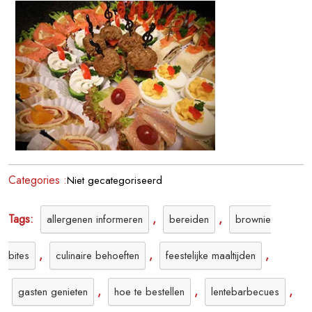
Hapjes
voor
Jouw
Feest!
Categories :
Niet gecategoriseerd
Tags:
,
,
allergenen informeren
bereiden
brownie
,
,
,
bites
culinaire behoeften
feestelijke maaltijden
,
,
,
gasten genieten
hoe te bestellen
lentebarbecues