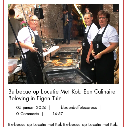
Barbecue op Locatie Met Kok: Een Culinaire
Beleving in Eigen Tuin
05
Barbecue
05 januari 2026
|
bbqenbuffetexpress
|
januari
op
0 Comments
|
14:57
2026
Locatie
Barbecue op Locatie met Kok Barbecue op Locatie met Kok:
Met