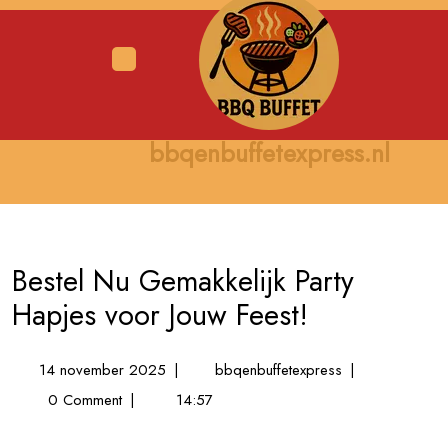
Skip
to
content
Open
Menu
bbqenbuffetexpress.nl
Bestel Nu Gemakkelijk Party
Hapjes voor Jouw Feest!
14
Bestel
14 november 2025
|
bbqenbuffetexpress
|
november
Nu
0 Comment
|
14:57
2025
Gemakkelijk
Party