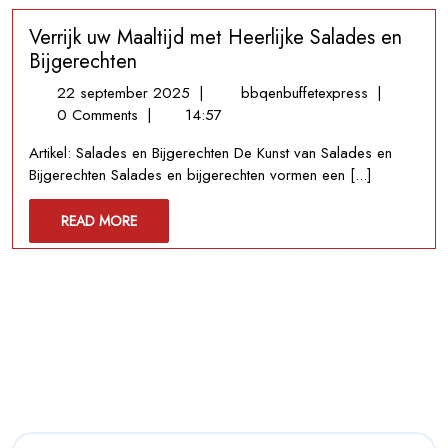
Koude
Verrijk uw Maaltijd met Heerlijke Salades en
Maanden
Bijgerechten
22
Verrijk
22 september 2025
|
bbqenbuffetexpress
|
september
uw
0 Comments
|
14:57
2025
Maaltijd
Artikel: Salades en Bijgerechten De Kunst van Salades en
met
Bijgerechten Salades en bijgerechten vormen een [...]
Heerlijke
Salades
READ
READ MORE
en
MORE
Bijgerechte