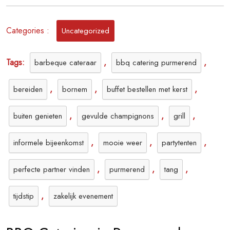
Categories :
Uncategorized
Tags:
,
,
barbeque cateraar
bbq catering purmerend
,
,
,
bereiden
bornem
buffet bestellen met kerst
,
,
,
buiten genieten
gevulde champignons
grill
,
,
,
informele bijeenkomst
mooie weer
partytenten
,
,
,
perfecte partner vinden
purmerend
tang
,
tijdstip
zakelijk evenement