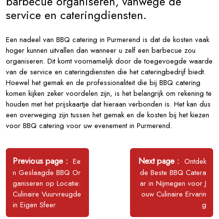
barbecue organiseren, vanwege de
service en cateringdiensten.
Een nadeel van BBQ catering in Purmerend is dat de kosten vaak
hoger kunnen uitvallen dan wanneer u zelf een barbecue zou
organiseren. Dit komt voornamelijk door de toegevoegde waarde
van de service en cateringdiensten die het cateringbedrijf biedt.
Hoewel het gemak en de professionaliteit die bij BBQ catering
komen kijken zeker voordelen zijn, is het belangrijk om rekening te
houden met het prijskaartje dat hieraan verbonden is. Het kan dus
een overweging zijn tussen het gemak en de kosten bij het kiezen
voor BBQ catering voor uw evenement in Purmerend.
Bericht
navigatie
Older
Newer
Previous page
Next page
Ee
Ontdek
Posts
Posts
n Geslaagde BBQ Or
de Beste BBQ Catera
ganiseren op Locatie:
ar in Nijmegen voor J
Culinaire Vuurvreugde
ouw Culinaire Ervarin
in Eigen Sfeer
g