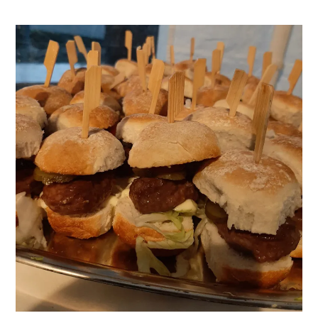
in
Purmerend:
Laat
u
Verwennen
met
Smaakvol
Gegrild
Eten