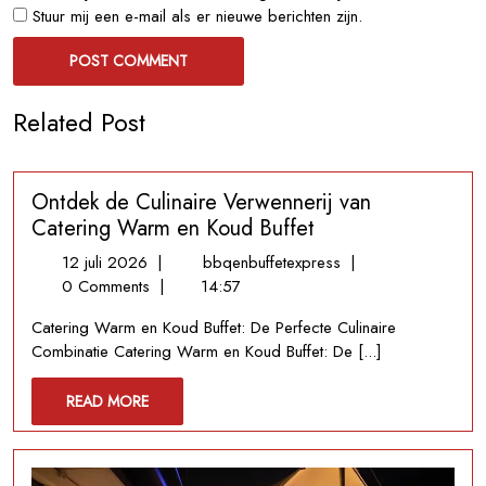
Stuur mij een e-mail als er nieuwe berichten zijn.
Related Post
Ontdek de Culinaire Verwennerij van
Catering Warm en Koud Buffet
12
Ontdek
12 juli 2026
|
bbqenbuffetexpress
|
juli
de
0 Comments
|
14:57
2026
Culinaire
Catering Warm en Koud Buffet: De Perfecte Culinaire
Verwennerij
Combinatie Catering Warm en Koud Buffet: De [...]
van
Catering
READ
READ MORE
Warm
MORE
en
Koud
Buffet