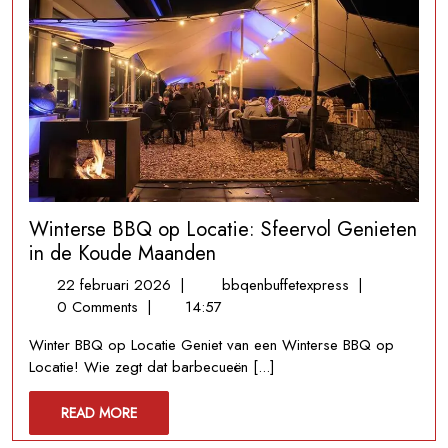
Winterse BBQ op Locatie: Sfeervol Genieten
in de Koude Maanden
22
Winterse
22 februari 2026
|
bbqenbuffetexpress
|
februari
BBQ
0 Comments
|
14:57
2026
op
Winter BBQ op Locatie Geniet van een Winterse BBQ op
Locatie:
Locatie! Wie zegt dat barbecueën [...]
Sfeervol
Genieten
READ
READ MORE
in
MORE
de