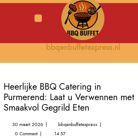
Skip
to
content
Open
Menu
bbqenbuffetexpress.nl
Heerlijke BBQ Catering in
Purmerend: Laat u Verwennen met
Smaakvol Gegrild Eten
30
Heerlijke
30 maart 2026
|
bbqenbuffetexpress
|
maart
BBQ
0 Comment
|
14:57
2026
Catering