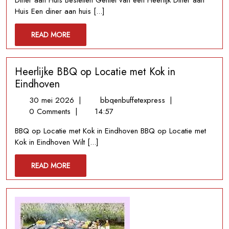
Diner aan Huis Bestellen Geniet van een Heerlijk Diner aan
en
Huis Een diner aan huis [...]
Snel
Jouw
READ
READ MORE
Diner
MORE
aan
Huis
Heerlijke BBQ op Locatie met Kok in
Eindhoven
30
Heerlijke
30 mei 2026
|
bbqenbuffetexpress
|
mei
BBQ
0 Comments
|
14:57
2026
op
BBQ op Locatie met Kok in Eindhoven BBQ op Locatie met
Locatie
Kok in Eindhoven Wilt [...]
met
Kok
READ
READ MORE
in
MORE
Eindhoven