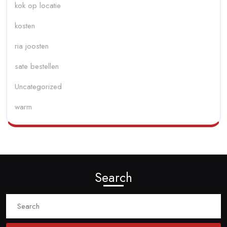
kok op locatie
kosten
ria joosten
sate bestellen
Uncategorized
warm
Search
Search
for: