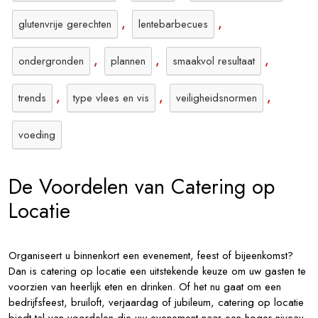
,
,
glutenvrije gerechten
lentebarbecues
,
,
,
ondergronden
plannen
smaakvol resultaat
,
,
,
trends
type vlees en vis
veiligheidsnormen
voeding
De Voordelen van Catering op
Locatie
Organiseert u binnenkort een evenement, feest of bijeenkomst?
Dan is catering op locatie een uitstekende keuze om uw gasten te
voorzien van heerlijk eten en drinken. Of het nu gaat om een
bedrijfsfeest, bruiloft, verjaardag of jubileum, catering op locatie
biedt tal van voordelen die uw evenement naar een hoger niveau