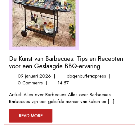
De Kunst van Barbecues: Tips en Recepten
voor een Geslaagde BBQ-ervaring
09
De
09 januari 2026
|
bbqenbuffetexpress
|
januari
Kunst
0 Comments
|
14:57
2026
van
Artikel: Alles over Barbecues Alles over Barbecues
Barbecues:
Barbecues zijn een geliefde manier van koken en [...]
Tips
en
READ
READ MORE
Recepten
MORE
voor
een
Geslaagde