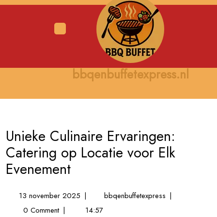
Skip
to
content
Open
Menu
bbqenbuffetexpress.nl
Unieke Culinaire Ervaringen:
Catering op Locatie voor Elk
Evenement
13
Unieke
13 november 2025
|
bbqenbuffetexpress
|
november
Culinaire
0 Comment
|
14:57
2025
Ervaringen: