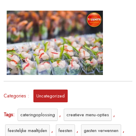
Catering
op
Locatie
voor
Elk
Evenement
Categories :
Uncategorized
Tags:
,
,
cateringoplossing
creatieve menu-opties
,
,
,
feestelijke maaltijden
feesten
gasten verwennen