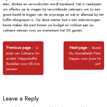
eten, drinken en servicekosten wordt berekend. Het is raadzaam
om offertes op te vragen bij verschillende cateraars om zo een
goed beeld te krijgen van de prijsrange en wat er allemaal bij het
buffet inbegrepen is. Op deze manier kunt u een weloverwogen
keuze maken die past binnen uw budget en voldoet aan uw
culinaire wensen voor uw evenement met 50 gasten.
Bericht
navigatie
Older
Newer
Previous page
Next page
G
Bestel
Posts
Posts
eniet van Culinaire Div
Nu Gemakkelijk Party
ersiteit: Hapjesbuffet
Hapjes voor Jouw Fe
Bestellen voor Elk Eve
est!
nement
Leave a Reply