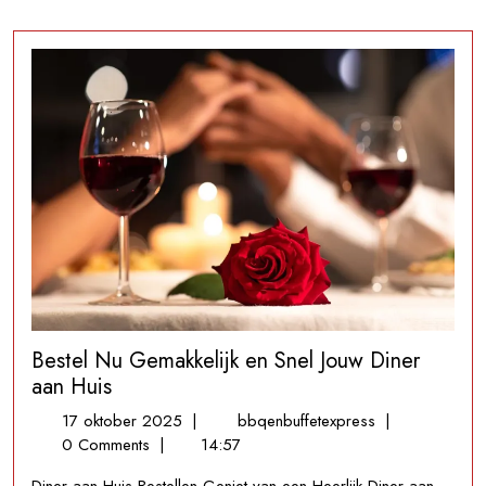
Bestel Nu Gemakkelijk en Snel Jouw Diner
aan Huis
17
Bestel
17 oktober 2025
|
bbqenbuffetexpress
|
oktober
Nu
0 Comments
|
14:57
2025
Gemakkelijk