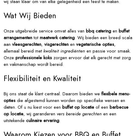
wij staan klaar om van elke gelegenheid een feest te maken.
Wat Wij Bieden
Onze uitgebreide service omvat alles van
bbq catering
en
buffet
arrangementen
tot
maatwerk catering
. Wij bieden een breed scala
aan
vleesgerechten
,
visgerechten
en
vegetarische opties
,
allemaal bereid met
kwaliteit ingrediënten
en passie voor smaak.
Onze
professionele koks
zorgen ervoor dat elk gerecht met zorg
en vakmanschap wordt bereid.
Flexibiliteit en Kwaliteit
Bij ons staat de klant centraal. Daarom bieden we
flexibele menu-
opties
die afgestemd kunnen worden op specifieke wensen en
diëten. Of u nu kiest voor een
buffet op locatie
of een
barbecue
op locatie
, wij garanderen
vers bereide gerechten
en een
uitstekende
culinaire ervaring
.
Waarom Kiezen voor BBQ en Buffet