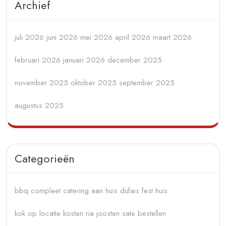
Archief
juli 2026
juni 2026
mei 2026
april 2026
maart 2026
februari 2026
januari 2026
december 2025
november 2025
oktober 2025
september 2025
augustus 2025
Categorieën
bbq compleet
catering aan huis
dufais
fest
huis
kok op locatie
kosten
ria joosten
sate bestellen