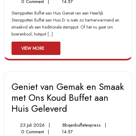
Juli
Stamppotten
0 Comment
|
14:57
Geniet
2026
Buffet
Van
Stamppotten Buffet aan Huis Geniet van een Heerlijk
Aan
Traditionele
Stamppotten Buffet aan Huis Er is niets zo hartverwarmend en
Huis:
Smaakrijkd
smaakvol als een traditionele stamppot. Of het nu gaat om
Geniet
boerenkool, hutspot [...]
Van
Traditionele
View
Smaakrijkdom
VIEW MORE
More
Geniet van Gemak en Smaak
met Ons Koud Buffet aan
Huis Geleverd
Geniet
Van
Gemak
En
23
Geniet
23 Juli 2026
|
Bbqenbuffetexpress
|
Smaak
Juli
Van
0 Comment
|
14:57
Met