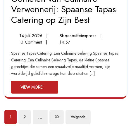
Verwennerij: Spaanse Tapas
Catering op Zijn Best
Genieten
Van
Culinaire
Verwennerij:
14
Genieten
14 Juli 2026
|
Bbqenbuffetexpress
|
Spaanse
Juli
Van
0 Comment
|
14:57
Tapas
2026
Culinaire
Catering
Spaanse Tapas Catering: Een Culinaire Beleving Spaanse Tapas
Verwennerij:
Op
Catering: Een Culinaire Beleving Tapas, de kleine Spaanse
Spaanse
Zijn
gerechtjes die samen een smaakvolle maaltijd vormen, zijn
Best
Tapas
wereldwijd geliefd vanwege hun diversiteit en [...]
Catering
Op
View
Zijn
VIEW MORE
Best
More
Berichten
…
1
2
30
Volgende
paginering