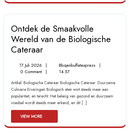
Met
Onze
Cateringservice
Ontdek de Smaakvolle
Wereld van de Biologische
Cateraar
Ontdek
De
Smaakvolle
Wereld
17
Ontdek
17 Juli 2026
|
Bbqenbuffetexpress
|
Van
Juli
De
0 Comment
|
14:57
De
2026
Smaakvolle
Biologische
Artikel: Biologische Cateraar Biologische Cateraar: Duurzame
Wereld
Cateraar
Culinaire Ervaringen Biologisch eten wint steeds meer aan
Van
populariteit, en terecht. Het belang van gezond en duurzaam
De
voedsel wordt steeds meer erkend, en dit [...]
Biologische
Cateraar
View
VIEW MORE
More