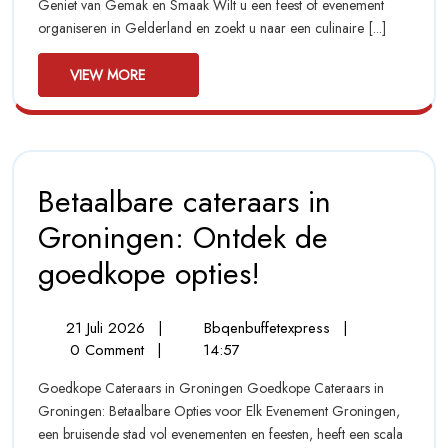
Geniet van Gemak en Smaak Wilt u een feest of evenement
In
Culinaire
organiseren in Gelderland en zoekt u naar een culinaire [...]
Verwennerij
Gelderland:
Geniet
View
Van
VIEW MORE
Culinaire
More
Verwennerij
Betaalbare cateraars in
Groningen: Ontdek de
goedkope opties!
Betaalbare
Cateraars
In
Groningen:
21
Betaalbare
21 Juli 2026
|
Bbqenbuffetexpress
|
Ontdek
Juli
Cateraars
0 Comment
|
14:57
De
2026
In
Goedkope
Goedkope Cateraars in Groningen Goedkope Cateraars in
Groningen:
Opties!
Groningen: Betaalbare Opties voor Elk Evenement Groningen,
Ontdek
een bruisende stad vol evenementen en feesten, heeft een scala
De