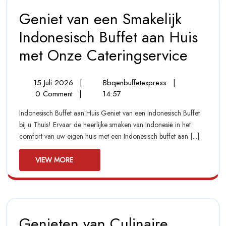
Geniet van een Smakelijk
Indonesisch Buffet aan Huis
met Onze Cateringservice
Geniet
Van
Een
Smakelijk
15
Geniet
15 Juli 2026
|
Bbqenbuffetexpress
|
Indonesisc
Juli
Van
0 Comment
|
14:57
Buffet
2026
Een
Aan
Indonesisch Buffet aan Huis Geniet van een Indonesisch Buffet
Smakelijk
Huis
bij u Thuis! Ervaar de heerlijke smaken van Indonesië in het
Indonesisch
Met
comfort van uw eigen huis met een Indonesisch buffet aan [...]
Onze
Buffet
Cateringser
Aan
View
Huis
VIEW MORE
Met
More
Onze
Cateringservice
Genieten van Culinaire