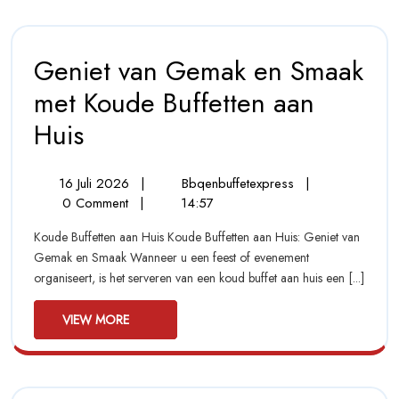
Geniet van Gemak en Smaak
met Koude Buffetten aan
Huis
Geniet
Van
Gemak
En
16
Geniet
16 Juli 2026
|
Bbqenbuffetexpress
|
Smaak
Juli
Van
0 Comment
|
14:57
Met
2026
Gemak
Koude
Koude Buffetten aan Huis Koude Buffetten aan Huis: Geniet van
En
Buffetten
Gemak en Smaak Wanneer u een feest of evenement
Smaak
Aan
organiseert, is het serveren van een koud buffet aan huis een [...]
Huis
Met
Koude
View
Buffetten
VIEW MORE
Aan
More
Huis