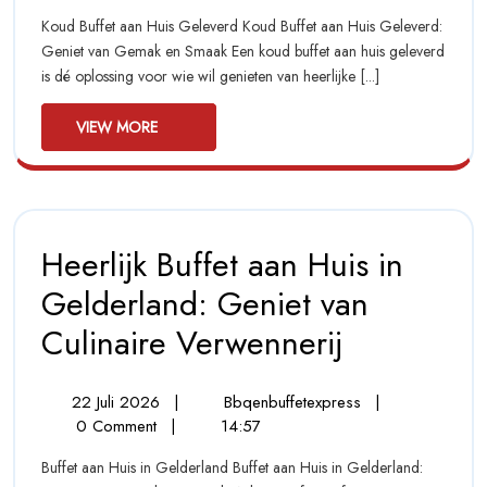
2026
Gemak
Ons
Koud Buffet aan Huis Geleverd Koud Buffet aan Huis Geleverd:
En
Koud
Geniet van Gemak en Smaak Een koud buffet aan huis geleverd
Smaak
Buffet
is dé oplossing voor wie wil genieten van heerlijke [...]
Aan
Met
Huis
Ons
Geleverd
View
Koud
VIEW MORE
Buffet
More
Aan
Huis
Geleverd
Heerlijk Buffet aan Huis in
Gelderland: Geniet van
Culinaire Verwennerij
Heerlijk
Buffet
Aan
Huis
22
Heerlijk
22 Juli 2026
|
Bbqenbuffetexpress
|
In
Juli
Buffet
0 Comment
|
14:57
Gelderland:
2026
Aan
Geniet
Buffet aan Huis in Gelderland Buffet aan Huis in Gelderland:
Huis
Van