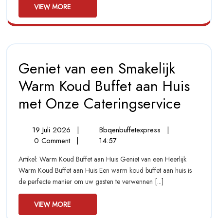
View
Kok
VIEW MORE
Catering
More
Op
Locatie
Geniet van een Smakelijk
Warm Koud Buffet aan Huis
met Onze Cateringservice
Geniet
Van
Een
Smakelijk
19
Geniet
19 Juli 2026
|
Bbqenbuffetexpress
|
Warm
Juli
Van
0 Comment
|
14:57
Koud
2026
Een
Buffet
Artikel: Warm Koud Buffet aan Huis Geniet van een Heerlijk
Smakelijk
Aan
Warm Koud Buffet aan Huis Een warm koud buffet aan huis is
Warm
Huis
de perfecte manier om uw gasten te verwennen [...]
Met
Koud
Onze
Buffet
Cateringser
View
Aan
VIEW MORE
Huis
More