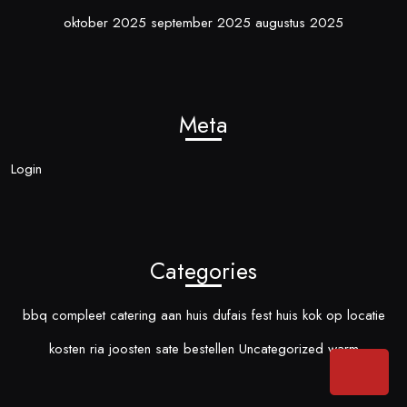
oktober 2025
september 2025
augustus 2025
Meta
Login
Categories
bbq compleet
catering aan huis
dufais
fest
huis
kok op locatie
kosten
ria joosten
sate bestellen
Uncategorized
warm
Back
To