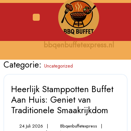
Skip
to
content
Open
Menu
bbqenbuffetexpress.nl
Categorie:
Uncategorized
Heerlijk Stamppotten Buffet
Aan Huis: Geniet van
Traditionele Smaakrijkdom
Heerlijk
Stamppotte
Buffet
Aan
24
Heerlijk
24 Juli 2026
|
Bbqenbuffetexpress
|
Huis: