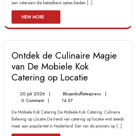
aan cateraars die betaalbare opties bieden [...]
Goedkope
Opties!
View
VIEW MORE
More
Ontdek de Culinaire Magie
van De Mobiele Kok
Catering op Locatie
Ontdek
De
Culinaire
Magie
20
Ontdek
20 Juli 2026
|
Bbqenbuffetexpress
|
Van
Juli
De
0 Comment
|
14:57
De
2026
Culinaire
Mobiele
De Mobiele Kok Catering De Mobiele Kok Catering: Culinaire
Magie
Kok
Beleving op Locatie De trend van catering op locatie wint steeds
Van
Catering
meer aan populariteit in Nederland. Een van de pioniers op [...]
Op
De
Locatie
Mobiele