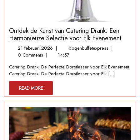
Ontdek de Kunst van Catering Drank: Een
Harmonieuze Selectie voor Elk Evenement
21
Ontdek
21 februari 2026
|
bbqenbuffetexpress
|
februari
de
0 Comments
|
14:57
2026
Kunst
Catering Drank: De Perfecte Dorstlesser voor Elk Evenement
van
Catering Drank: De Perfecte Dorstlesser voor Elk [...]
Catering
Drank:
READ
READ MORE
Een
MORE
Harmonieuze
Selectie
voor
Elk
Evenement