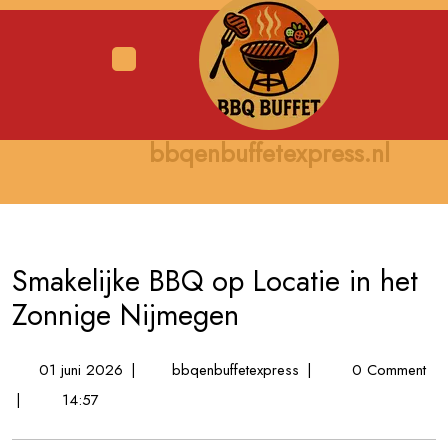
Skip
to
content
Open
Menu
bbqenbuffetexpress.nl
Smakelijke BBQ op Locatie in het
Zonnige Nijmegen
01
Smakelijke
01 juni 2026
|
bbqenbuffetexpress
|
0 Comment
juni
BBQ
|
14:57
2026
op
Locatie