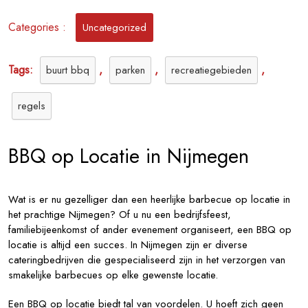
in
het
Categories :
Uncategorized
Zonnige
Nijmegen
Tags:
,
,
,
buurt bbq
parken
recreatiegebieden
regels
BBQ op Locatie in Nijmegen
Wat is er nu gezelliger dan een heerlijke barbecue op locatie in
het prachtige Nijmegen? Of u nu een bedrijfsfeest,
familiebijeenkomst of ander evenement organiseert, een BBQ op
locatie is altijd een succes. In Nijmegen zijn er diverse
cateringbedrijven die gespecialiseerd zijn in het verzorgen van
smakelijke barbecues op elke gewenste locatie.
Een BBQ op locatie biedt tal van voordelen. U hoeft zich geen