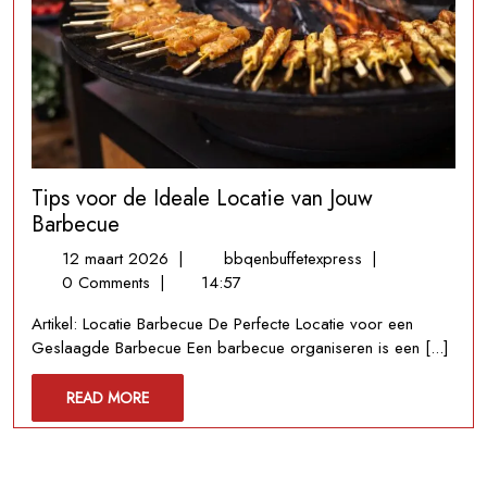
Tips voor de Ideale Locatie van Jouw
Barbecue
12
Tips
12 maart 2026
|
bbqenbuffetexpress
|
maart
voor
0 Comments
|
14:57
2026
de
Artikel: Locatie Barbecue De Perfecte Locatie voor een
Ideale
Geslaagde Barbecue Een barbecue organiseren is een [...]
Locatie
van
READ
READ MORE
Jouw
MORE
Barbecue