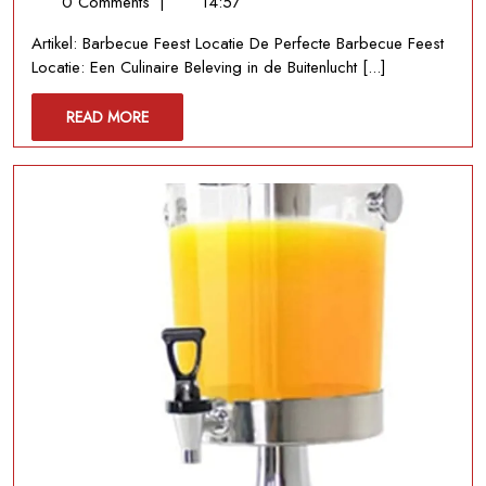
maart
Ideale
0 Comments
|
14:57
2026
Barbecue
Artikel: Barbecue Feest Locatie De Perfecte Barbecue Feest
Feest
Locatie: Een Culinaire Beleving in de Buitenlucht [...]
Locatie:
Genieten
READ
READ MORE
van
MORE
Culinaire
Sfeer
in
de
Buitenlucht