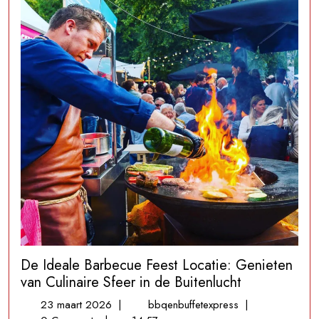
De Ideale Barbecue Feest Locatie: Genieten
van Culinaire Sfeer in de Buitenlucht
23
De
23 maart 2026
|
bbqenbuffetexpress
|