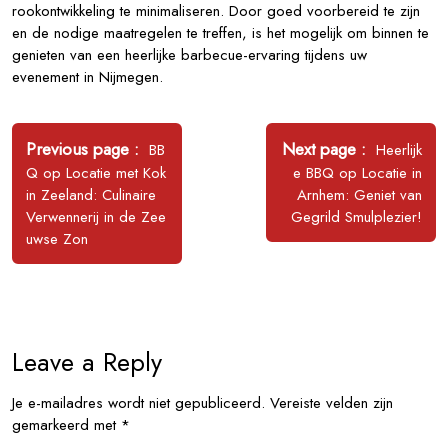
rookontwikkeling te minimaliseren. Door goed voorbereid te zijn
en de nodige maatregelen te treffen, is het mogelijk om binnen te
genieten van een heerlijke barbecue-ervaring tijdens uw
evenement in Nijmegen.
Bericht
navigatie
Older
Newer
Previous page
Next page
BB
Heerlijk
Posts
Posts
Q op Locatie met Kok
e BBQ op Locatie in
in Zeeland: Culinaire
Arnhem: Geniet van
Verwennerij in de Zee
Gegrild Smulplezier!
uwse Zon
Leave a Reply
Je e-mailadres wordt niet gepubliceerd.
Vereiste velden zijn
gemarkeerd met
*