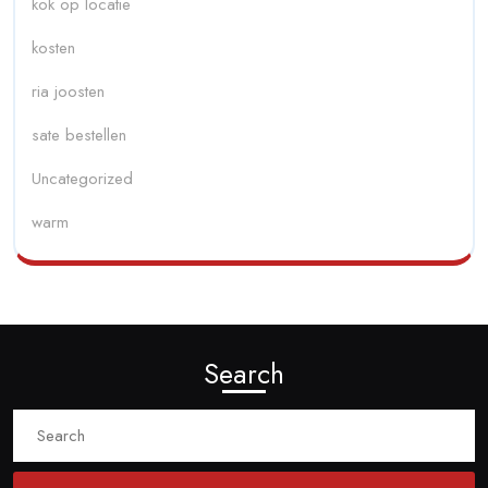
kok op locatie
kosten
ria joosten
sate bestellen
Uncategorized
warm
Search
Search
for: