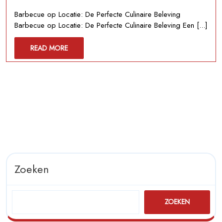
2025
Beleving:
Barbecue op Locatie: De Perfecte Culinaire Beleving
Barbecue
Barbecue op Locatie: De Perfecte Culinaire Beleving Een [...]
op
Locatie
READ
READ MORE
voor
MORE
Onvergetelijke
Feesten
Zoeken
ZOEKEN