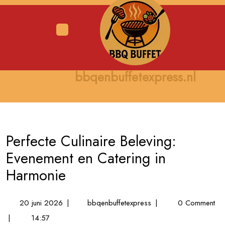
Skip
to
content
Open
Menu
bbqenbuffetexpress.nl
Perfecte Culinaire Beleving:
Evenement en Catering in
Harmonie
20
Perfecte
20 juni 2026
|
bbqenbuffetexpress
|
0 Comment
juni
Culinaire
|
14:57
2026
Beleving: