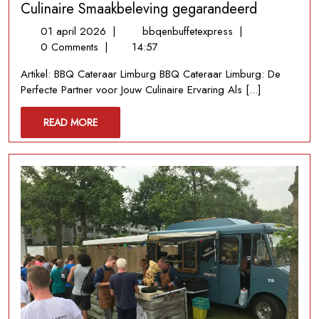
Culinaire Smaakbeleving gegarandeerd
01
Professionele
01 april 2026
|
bbqenbuffetexpress
|
april
BBQ
0 Comments
|
14:57
2026
Cateraar
Artikel: BBQ Cateraar Limburg BBQ Cateraar Limburg: De
in
Perfecte Partner voor Jouw Culinaire Ervaring Als [...]
Limburg:
Culinaire
READ
READ MORE
Smaakbeleving
MORE
gegarandeerd