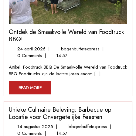
Ontdek de Smaakvolle Wereld van Foodtruck
BBQ!
24
Ontdek
24 april 2026
|
bbqenbuffetexpress
|
april
de
0 Comments
|
14:57
2026
Smaakvolle
Artikel: Foodtruck BBQ De Smaakvolle Wereld van Foodtruck
Wereld
BBQ Foodtrucks zijn de laatste jaren enorm [...]
van
Foodtruck
READ
READ MORE
BBQ!
MORE
Unieke Culinaire Beleving: Barbecue op
Locatie voor Onvergetelijke Feesten
14
Unieke
14 augustus 2025
|
bbqenbuffetexpress
|
augustus
Culinaire
0 Comments
|
14:57