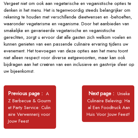
Vergeet niet om ook aan vegetarische en veganistische opties te
denken in het menu. Het is tegenwoordig steeds belangrijker om
rekening te houden met verschillende dieetwensen en -behoeften,
waaronder vegetarisme en veganisme. Door het aanbieden van
smakelijke en gevarieerde vegetarische en veganistische
gerechten, zorgt u ervoor dat alle gasten zich welkom voelen en
kunnen genieten van een passende culinaire ervaring tijdens uw
evenement. Het toevoegen van deze opties aan het menu toont
niet alleen respect voor diverse eetgewoonten, maar kan ook
bijdragen aan het creëren van een inclusieve en gastvrije sfeer op
uw bijeenkomst.
Bericht
navigatie
Older
Newer
Previous page
Next page
A
Unieke
Posts
Posts
Z Barbecue & Gourm
Culinaire Beleving: Ha
et Party Service: Culin
al Een Foodtruck Aan
aire Verwennerij voor
Huis Voor Jouw Feest!
Jouw Feest