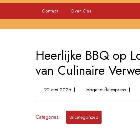
Skip
to
Contact
Over Ons
content
Heerlijke BBQ op Lo
van Culinaire Verwe
22
Heerlij
22 mei 2026
|
bbqenbuffetexpress
|
mei
BBQ
2026
op
Locatie
Categories :
in
Uncategorized
Utrecht
Geniet
van