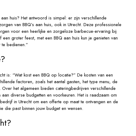
an huis? Het antwoord is simpel: er zijn verschillende
erzorgen van BBQ’s aan huis, ook in Utrecht. Deze professionele
orgen voor een heerlijke en zorgeloze barbecue-ervaring bij
 of een groter feest, met een BBQ aan huis kun je genieten van
t te bedienen.”
e?
cht is: “Wat kost een BBQ op locatie?” De kosten van een
hillende factoren, zoals het aantal gasten, het type menu, de
s. Over het algemeen bieden cateringbedrijven verschillende
n aan diverse budgetten en voorkeuren. Het is raadzaam om
bedrijf in Utrecht om een offerte op maat te ontvangen en de
ie die past binnen jouw budget en wensen.
ht?