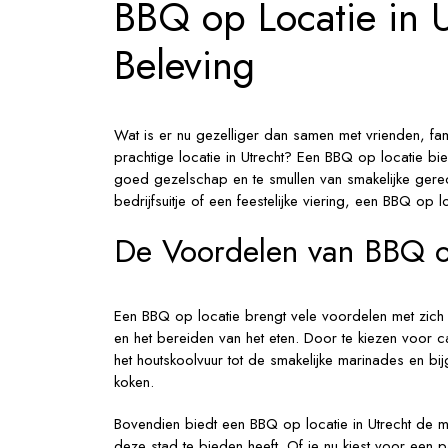
BBQ op Locatie in U
Culinai
Verwenn
Beleving
Wat is er nu gezelliger dan samen met vrienden, fam
prachtige locatie in Utrecht? Een BBQ op locatie b
goed gezelschap en te smullen van smakelijke gerec
bedrijfsuitje of een feestelijke viering, een BBQ op l
De Voordelen van BBQ o
Een BBQ op locatie brengt vele voordelen met zich m
en het bereiden van het eten. Door te kiezen voor ca
het houtskoolvuur tot de smakelijke marinades en bij
koken.
Bovendien biedt een BBQ op locatie in Utrecht de 
deze stad te bieden heeft. Of je nu kiest voor een 