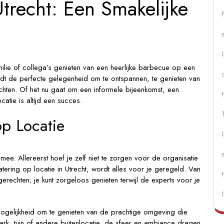
trecht: Een Smakelijke
re
erij!
ilie of collega’s genieten van een heerlijke barbecue op een
iedt de perfecte gelegenheid om te ontspannen, te genieten van
hten. Of het nu gaat om een informele bijeenkomst, een
ocatie is altijd een succes.
p Locatie
ee. Allereerst hoef je zelf niet te zorgen voor de organisatie
tering op locatie in Utrecht, wordt alles voor je geregeld. Van
gerechten; je kunt zorgeloos genieten terwijl de experts voor je
mogelijkheid om te genieten van de prachtige omgeving die
park, tuin of andere buitenlocatie, de sfeer en ambiance dragen