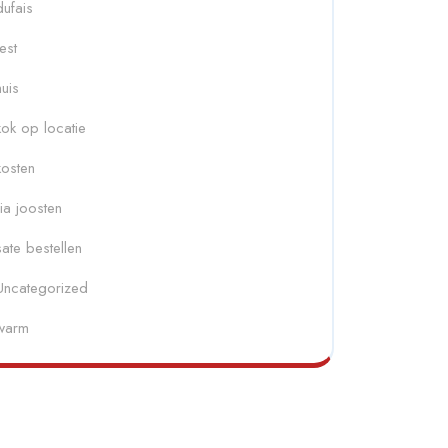
dufais
fest
huis
kok op locatie
kosten
ria joosten
sate bestellen
Uncategorized
warm