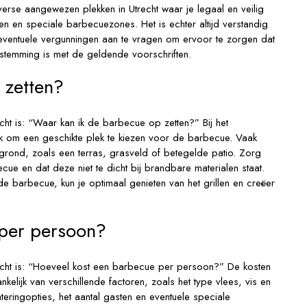
diverse aangewezen plekken in Utrecht waar je legaal en veilig
n en speciale barbecuezones. Het is echter altijd verstandig
 eventuele vergunningen aan te vragen om ervoor te zorgen dat
temming is met de geldende voorschriften.
 zetten?
ht is: “Waar kan ik de barbecue op zetten?” Bij het
jk om een geschikte plek te kiezen voor de barbecue. Vaak
rond, zoals een terras, grasveld of betegelde patio. Zorg
e en dat deze niet te dicht bij brandbare materialen staat.
de barbecue, kun je optimaal genieten van het grillen en creëer
 per persoon?
echt is: “Hoeveel kost een barbecue per persoon?” De kosten
elijk van verschillende factoren, zoals het type vlees, vis en
eringopties, het aantal gasten en eventuele speciale