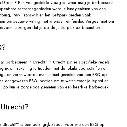
 Utrecht? Een veelgestelde vraag is: waar mag je barbecueën
n openbare recreatiegebieden waar je kunt genieten van een
nburg, Park Transwijk en het Griftpark bieden vaak
nnen barbecue-ervaring met vrienden en familie. Vergeet niet om
 ervoor te zorgen dat je op de juiste plek barbecuet en
Q?
 barbecueën in Utrecht? In Utrecht zijn er specifieke regels
grijk om rekening te houden met de lokale voorschriften en
lige en verantwoorde manier kunt genieten van een BBQ op
jk de aangewezen BBQ-locaties om te weten waar je legaal en
. Zo kun je zorgeloos genieten van een heerlijke barbecue-
Utrecht?
 Utrecht?” is een belangrijk aspect voor wie een BBQ op