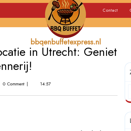
Contact
bbqenbuffetexpress.nl
catie in Utrecht: Geniet
nnerij!
ke
0 Comment
|
14:57
: