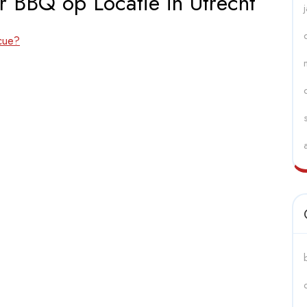
r BBQ op Locatie in Utrecht
cue?