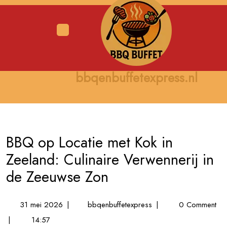
Skip
to
content
Open
Menu
bbqenbuffetexpress.nl
BBQ op Locatie met Kok in
Zeeland: Culinaire Verwennerij in
de Zeeuwse Zon
31
BBQ
31 mei 2026
|
bbqenbuffetexpress
|
0 Comment
mei
op
|
14:57
2026
Locatie