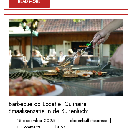
READ
READ MORE
Smaakvolle
MORE
Grillgerechten
in
de
Buitenlucht
Barbecue op Locatie: Culinaire
Smaaksensatie in de Buitenlucht
15
Barbecue
15 december 2025
|
bbqenbuffetexpress
|
december
op
0 Comments
|
14:57