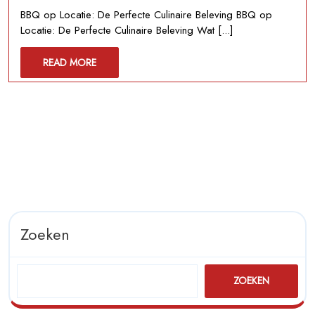
2025
Locatie:
BBQ op Locatie: De Perfecte Culinaire Beleving BBQ op
Culinaire
Locatie: De Perfecte Culinaire Beleving Wat [...]
Smaaksensat
in
READ
READ MORE
de
MORE
Buitenlucht
Zoeken
ZOEKEN