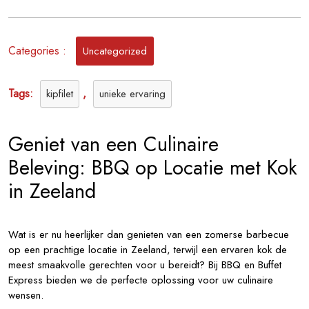
met
Kok
in
Categories :
Uncategorized
Zeeland:
Culinaire
Verwennerij
Tags:
,
kipfilet
unieke ervaring
in
de
Zeeuwse
Geniet van een Culinaire
Zon
Beleving: BBQ op Locatie met Kok
in Zeeland
Wat is er nu heerlijker dan genieten van een zomerse barbecue
op een prachtige locatie in Zeeland, terwijl een ervaren kok de
meest smaakvolle gerechten voor u bereidt? Bij BBQ en Buffet
Express bieden we de perfecte oplossing voor uw culinaire
wensen.