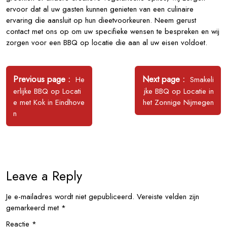
ervoor dat al uw gasten kunnen genieten van een culinaire
ervaring die aansluit op hun dieetvoorkeuren. Neem gerust
contact met ons op om uw specifieke wensen te bespreken en wij
zorgen voor een BBQ op locatie die aan al uw eisen voldoet.
Bericht
navigatie
Older
Newer
Previous page
Next page
He
Smakeli
Posts
Posts
erlijke BBQ op Locati
jke BBQ op Locatie in
e met Kok in Eindhove
het Zonnige Nijmegen
n
Leave a Reply
Je e-mailadres wordt niet gepubliceerd.
Vereiste velden zijn
gemarkeerd met
*
Reactie
*