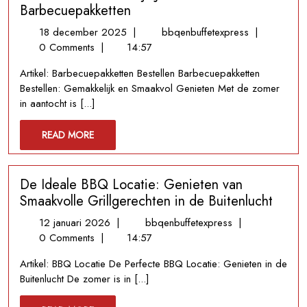
Barbecuepakketten
18
Bestel
18 december 2025
|
bbqenbuffetexpress
|
december
Nu
0 Comments
|
14:57
2025
Gemakkelijk
Artikel: Barbecuepakketten Bestellen Barbecuepakketten
Jouw
Bestellen: Gemakkelijk en Smaakvol Genieten Met de zomer
Favoriete
in aantocht is [...]
Barbecuepak
READ
READ MORE
MORE
De Ideale BBQ Locatie: Genieten van
Smaakvolle Grillgerechten in de Buitenlucht
12
De
12 januari 2026
|
bbqenbuffetexpress
|
januari
Ideale
0 Comments
|
14:57
2026
BBQ
Artikel: BBQ Locatie De Perfecte BBQ Locatie: Genieten in de
Locatie:
Buitenlucht De zomer is in [...]
Genieten
van