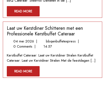
BBQ Cateraar: Sfeervol Genieten in de [...]
Kou:
Winter
READ
READ MORE
BBQ
MORE
Cateraar
Brengt
Laat uw Kerstdiner Schitteren met een
Warmte
en
Professionele Kerstbuffet Cateraar
Smaak
04
Laat
04 mei 2026
|
bbqenbuffetexpress
|
mei
uw
0 Comments
|
14:57
2026
Kerstdiner
Kerstbuffet Cateraar: Laat uw Kerstdiner Stralen Kerstbuffet
Schitteren
Cateraar: Laat uw Kerstdiner Stralen Met de feestdagen [...]
met
een
READ
READ MORE
Professionele
MORE
Kerstbuffet
Cateraar