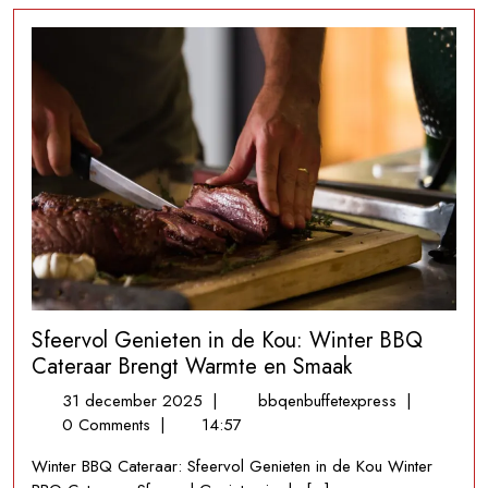
Sfeervol Genieten in de Kou: Winter BBQ
Cateraar Brengt Warmte en Smaak
31
Sfeervol
31 december 2025
|
bbqenbuffetexpress
|
december
Genieten
0 Comments
|
14:57
2025
in
Winter BBQ Cateraar: Sfeervol Genieten in de Kou Winter
de