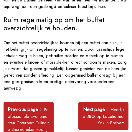
kunnen uw gasten genieten van warme en heerlijke maaltijden, wat
bijdraagt aan een geslaagd en culinair feest bij u thuis.
Ruim regelmatig op om het buffet
overzichtelijk te houden.
Om het buffet overzichtelijk te houden bij een buffet aan huis, is
het belangrijk om regelmatig op te ruimen. Door tussentijds lege
schalen weg te halen, gebruikte borden en bestek op te ruimen
en eventuele knoei- of morsplekken direct schoon te maken, zorg
je ervoor dat gasten gemakkelijk kunnen genieten van de heerlijke
gerechten zonder afleiding. Een opgeruimd buffet draagt bij aan
een georganiseerde en prettige eetervaring voor iedereen
aanwezig.
Bericht
navigatie
Older
Newer
Previous page
Next page
Pr
Heerlijk
Posts
Posts
ofessionele Eveneme
e BBQ op Locatie met
nten Cateraar: Culinair
Kok in Brabant
e Smaakmaker voor J