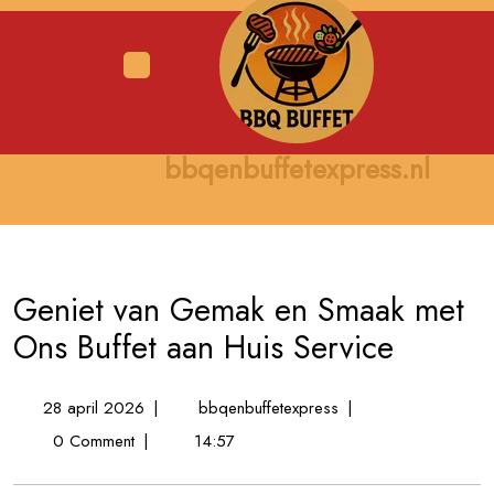
Skip
to
content
Open
Menu
bbqenbuffetexpress.nl
Geniet van Gemak en Smaak met
Ons Buffet aan Huis Service
28
Geniet
28 april 2026
|
bbqenbuffetexpress
|
april
van
0 Comment
|
14:57
2026
Gemak
en