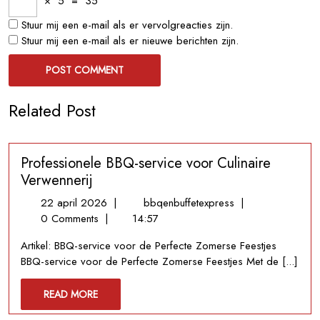
×
5
=
35
Stuur mij een e-mail als er vervolgreacties zijn.
Stuur mij een e-mail als er nieuwe berichten zijn.
Related Post
Professionele BBQ-service voor Culinaire
Verwennerij
22
Professionele
22 april 2026
|
bbqenbuffetexpress
|
april
BBQ-
0 Comments
|
14:57
2026
service
Artikel: BBQ-service voor de Perfecte Zomerse Feestjes
voor
BBQ-service voor de Perfecte Zomerse Feestjes Met de [...]
Culinaire
Verwennerij
READ
READ MORE
MORE