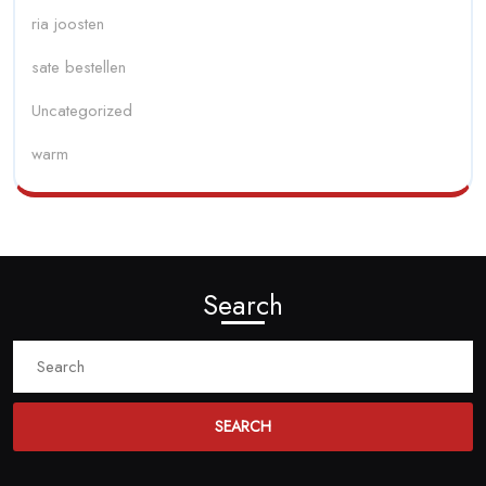
ria joosten
sate bestellen
Uncategorized
warm
Search
Search
for: