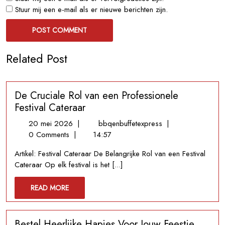
Stuur mij een e-mail als er nieuwe berichten zijn.
Related Post
De Cruciale Rol van een Professionele
Festival Cateraar
20
De
20 mei 2026
|
bbqenbuffetexpress
|
mei
Cruciale
0 Comments
|
14:57
2026
Rol
Artikel: Festival Cateraar De Belangrijke Rol van een Festival
van
Cateraar Op elk festival is het [...]
een
Professionele
READ
READ MORE
Festival
MORE
Cateraar
Bestel Heerlijke Hapjes Voor Jouw Feestje