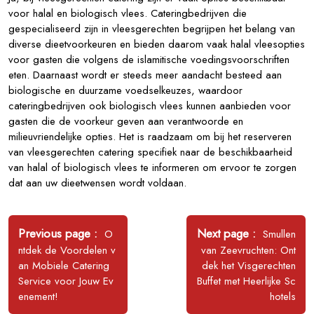
voor halal en biologisch vlees. Cateringbedrijven die
gespecialiseerd zijn in vleesgerechten begrijpen het belang van
diverse dieetvoorkeuren en bieden daarom vaak halal vleesopties
voor gasten die volgens de islamitische voedingsvoorschriften
eten. Daarnaast wordt er steeds meer aandacht besteed aan
biologische en duurzame voedselkeuzes, waardoor
cateringbedrijven ook biologisch vlees kunnen aanbieden voor
gasten die de voorkeur geven aan verantwoorde en
milieuvriendelijke opties. Het is raadzaam om bij het reserveren
van vleesgerechten catering specifiek naar de beschikbaarheid
van halal of biologisch vlees te informeren om ervoor te zorgen
dat aan uw dieetwensen wordt voldaan.
Bericht
navigatie
Older
Newer
Previous page
Next page
O
Smullen
Posts
Posts
ntdek de Voordelen v
van Zeevruchten: Ont
an Mobiele Catering
dek het Visgerechten
Service voor Jouw Ev
Buffet met Heerlijke Sc
enement!
hotels