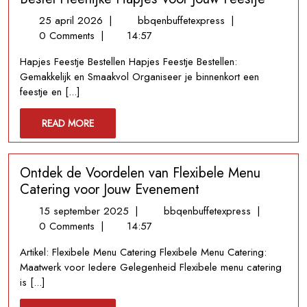
25
Bestel
25 april 2026
|
bbqenbuffetexpress
|
april
Heerlijke
0 Comments
|
14:57
2026
Hapjes
Hapjes Feestje Bestellen Hapjes Feestje Bestellen:
Voor
Gemakkelijk en Smaakvol Organiseer je binnenkort een
Jouw
feestje en [...]
Feestje
READ
READ MORE
MORE
Ontdek de Voordelen van Flexibele Menu
Catering voor Jouw Evenement
15
Ontdek
15 september 2025
|
bbqenbuffetexpress
|
september
de
0 Comments
|
14:57
2025
Voordelen
Artikel: Flexibele Menu Catering Flexibele Menu Catering:
van
Maatwerk voor Iedere Gelegenheid Flexibele menu catering
Flexibele
is [...]
Menu
Catering