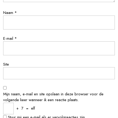
Naam
*
E-mail
*
Site
Mijn naam, e-mail en site opslaan in deze browser voor de
volgende keer wanneer ik een reactie plaats.
+
7
=
elf
Stuur mij een e-mail als er vervolgreacties zijn.