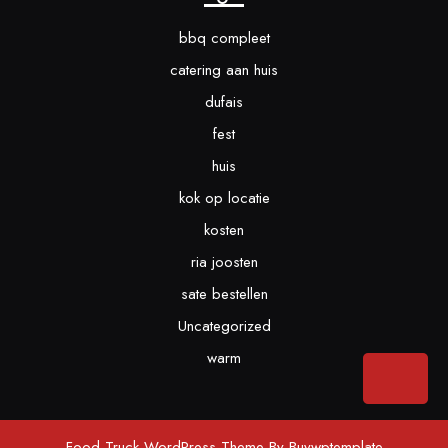
bbq compleet
catering aan huis
dufais
fest
huis
kok op locatie
kosten
ria joosten
sate bestellen
Uncategorized
warm
Bac
to
Top
Food Truck WordPress Theme
By Buywptemplate