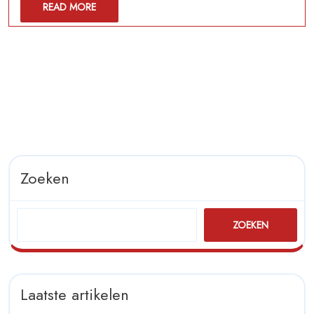
READ
READ MORE
voor
MORE
Jouw
Evenement
Zoeken
ZOEKEN
Laatste artikelen