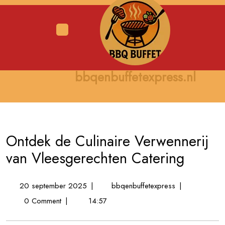
Skip
to
content
Open
Menu
bbqenbuffetexpress.nl
Ontdek de Culinaire Verwennerij
van Vleesgerechten Catering
20
Ontdek
20 september 2025
|
bbqenbuffetexpress
|
september
de
0 Comment
|
14:57
2025
Culinaire
Verwennerij