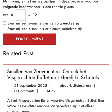
Mijn naam, e-mail en site opslaan in deze browser voor de
volgende keer wanneer ik een reactie plaats.
zes
×
=
12
Stuur mij een e-mail als er vervolgreacties zijn.
Stuur mij een e-mail als er nieuwe berichten zijn.
Related Post
Smullen van Zeevruchten: Ontdek het
Visgerechten Buffet met Heerlijke Schotels
21
Smullen
21 september 2025
|
bbqenbuffetexpress
|
september
van
0 Comments
|
14:57
2025
Zeevruchten
Artikel: Visgerechten Buffet Heerlijke Visgerechten Buffet: Een
Ontdek
Ware Zeevruchtensensatie Visgerechten zijn niet alleen
het
gezond, maar [...]