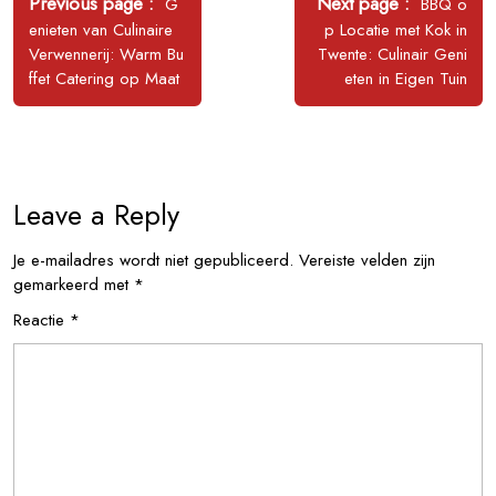
navigatie
Older
Newer
Previous page
Next page
G
BBQ o
Posts
Posts
enieten van Culinaire
p Locatie met Kok in
Verwennerij: Warm Bu
Twente: Culinair Geni
ffet Catering op Maat
eten in Eigen Tuin
Leave a Reply
Je e-mailadres wordt niet gepubliceerd.
Vereiste velden zijn
gemarkeerd met
*
Reactie
*