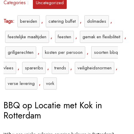
Categories :
Uncategorized
Tags:
,
,
,
bereiden
catering buffet
dolmades
,
,
,
feestelijke maaltijden
feesten
gemak en flexibiliteit
,
,
grillgerechten
kosten per persoon
soorten bbq
,
,
,
,
vlees
spareribs
trends
veiligheidsnormen
,
verse levering
vork
BBQ op Locatie met Kok in
Rotterdam