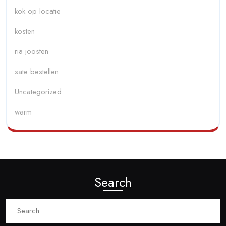
kok op locatie
kosten
ria joosten
sate bestellen
Uncategorized
warm
Search
Search
for: