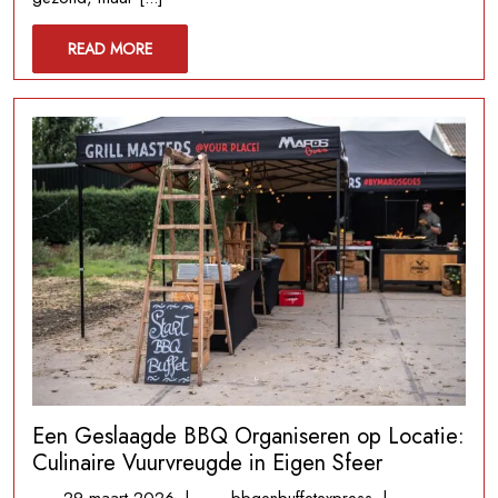
Visgerechte
Buffet
READ
READ MORE
met
MORE
Heerlijke
Schotels
Een Geslaagde BBQ Organiseren op Locatie:
Culinaire Vuurvreugde in Eigen Sfeer
29
Een