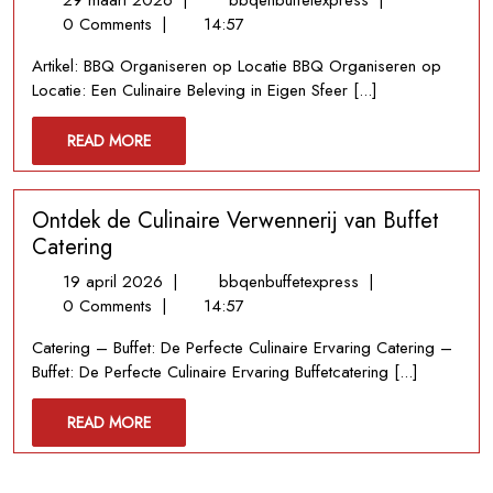
29 maart 2026
|
bbqenbuffetexpress
|
maart
Geslaagde
0 Comments
|
14:57
2026
BBQ
Artikel: BBQ Organiseren op Locatie BBQ Organiseren op
Organiseren
Locatie: Een Culinaire Beleving in Eigen Sfeer [...]
op
Locatie:
READ
READ MORE
Culinaire
MORE
Vuurvreugde
in
Ontdek de Culinaire Verwennerij van Buffet
Eigen
Sfeer
Catering
19
Ontdek
19 april 2026
|
bbqenbuffetexpress
|
april
de
0 Comments
|
14:57
2026
Culinaire
Catering – Buffet: De Perfecte Culinaire Ervaring Catering –
Verwennerij
Buffet: De Perfecte Culinaire Ervaring Buffetcatering [...]
van
Buffet
READ
READ MORE
Catering
MORE