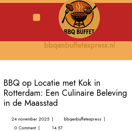
Skip
to
content
Open
Menu
bbqenbuffetexpress.nl
BBQ op Locatie met Kok in
Rotterdam: Een Culinaire Beleving
in de Maasstad
24
BBQ
24 november 2025
|
bbqenbuffetexpress
|
november
op
0 Comment
|
14:57
2025
Locatie