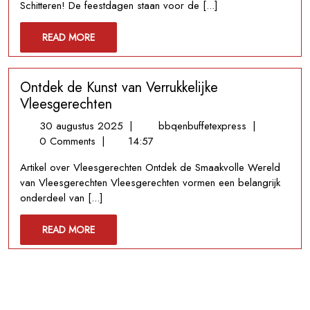
Schitteren! De feestdagen staan voor de [...]
Kerstvieringen
READ
READ MORE
MORE
Ontdek de Kunst van Verrukkelijke
Vleesgerechten
30
Ontdek
30 augustus 2025
|
bbqenbuffetexpress
|
augustus
de
0 Comments
|
14:57
2025
Kunst
Artikel over Vleesgerechten Ontdek de Smaakvolle Wereld
van
van Vleesgerechten Vleesgerechten vormen een belangrijk
Verrukkelijke
onderdeel van [...]
Vleesgerecht
READ
READ MORE
MORE