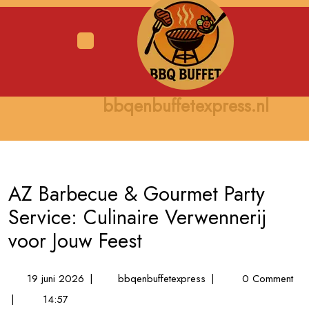
Skip
to
content
Open
Menu
bbqenbuffetexpress.nl
AZ Barbecue & Gourmet Party
Service: Culinaire Verwennerij
voor Jouw Feest
19
AZ
19 juni 2026
|
bbqenbuffetexpress
|
0 Comment
juni
Barbecue
|
14:57
2026
&