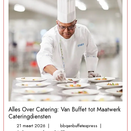
Alles Over Catering: Van Buffet tot Maatwerk
Cateringdiensten
21
Alles
21 maart 2026
|
bbqenbuffetexpress
|