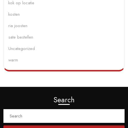
kok op locatie
kosten
ria joosten
sate bestellen
Uncategorized
warm
Search
Search
for: