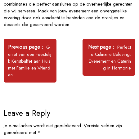
combinaties die perfect aansluiten op de overheerlijke gerechten
die wij serveren. Maak van jouw evenement een onvergetelijke
ervaring door ook aandacht te besteden aan de drankjes en
desserts die geserveerd worden.
Bericht
navigatie
Older
Newer
Previous page
Next page
G
Perfect
Posts
Posts
eniet van een Feestelij
e Culinaire Beleving:
k Kerstbuffet aan Huis
Evenement en Caterin
met Familie en Vriend
g in Harmonie
en
Leave a Reply
Je e-mailadres wordt niet gepubliceerd.
Vereiste velden zijn
gemarkeerd met
*