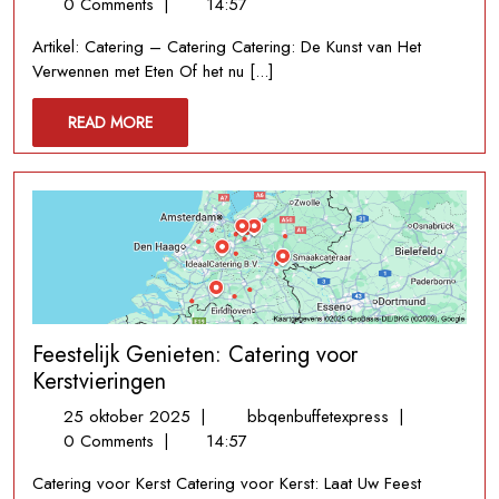
maart
Over
0 Comments
|
14:57
2026
Catering:
Artikel: Catering – Catering Catering: De Kunst van Het
Van
Verwennen met Eten Of het nu [...]
Buffet
tot
READ
READ MORE
Maatwerk
MORE
Cateringdiensten
Feestelijk Genieten: Catering voor
Kerstvieringen
25
Feestelijk
25 oktober 2025
|
bbqenbuffetexpress
|
oktober
Genieten:
0 Comments
|
14:57
2025
Catering
Catering voor Kerst Catering voor Kerst: Laat Uw Feest
voor