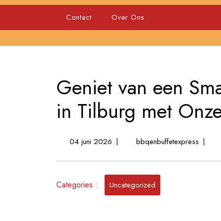
Skip
to
Contact
Over Ons
content
Geniet van een Sma
in Tilburg met Onze
04
Geniet
04 juni 2026
|
bbqenbuffetexpress
|
juni
van
2026
een
Smakeli
Categories :
BBQ
Uncategorized
op
Locatie
in