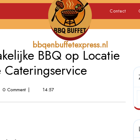
Contact
bbqenbuffetexpress.nl
kelijke BBQ op Locatie
 Cateringservice
0 Comment
|
14:57
jke