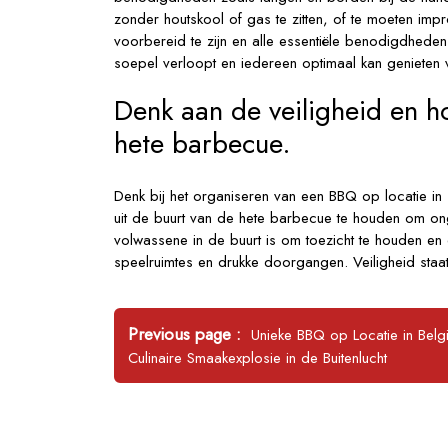
zonder houtskool of gas te zitten, of te moeten im
voorbereid te zijn en alle essentiële benodigdhed
soepel verloopt en iedereen optimaal kan genieten va
Denk aan de veiligheid en h
hete barbecue.
Denk bij het organiseren van een BBQ op locatie in T
uit de buurt van de hete barbecue te houden om ong
volwassene in de buurt is om toezicht te houden en
speelruimtes en drukke doorgangen. Veiligheid staa
Bericht
Older
Previous page
Unieke BBQ op Locatie in Belgi
navigatie
Posts
Culinaire Smaakexplosie in de Buitenlucht