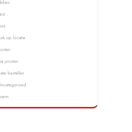
dufais
fest
huis
kok op locatie
kosten
ria joosten
sate bestellen
Uncategorized
warm