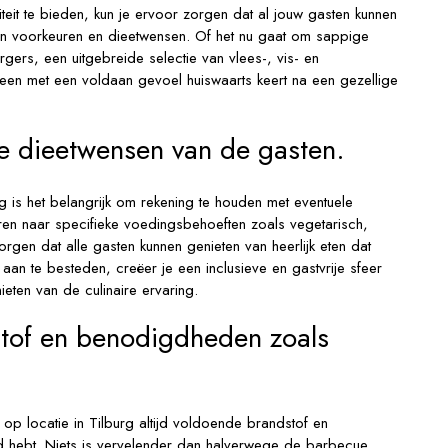
teit te bieden, kun je ervoor zorgen dat al jouw gasten kunnen
 hun voorkeuren en dieetwensen. Of het nu gaat om sappige
rgers, een uitgebreide selectie van vlees-, vis- en
een met een voldaan gevoel huiswaarts keert na een gezellige
e dieetwensen van de gasten.
g is het belangrijk om rekening te houden met eventuele
ren naar specifieke voedingsbehoeften zoals vegetarisch,
zorgen dat alle gasten kunnen genieten van heerlijk eten dat
 aan te besteden, creëer je een inclusieve en gastvrije sfeer
eten van de culinaire ervaring.
tof en benodigdheden zoals
op locatie in Tilburg altijd voldoende brandstof en
 hebt. Niets is vervelender dan halverwege de barbecue