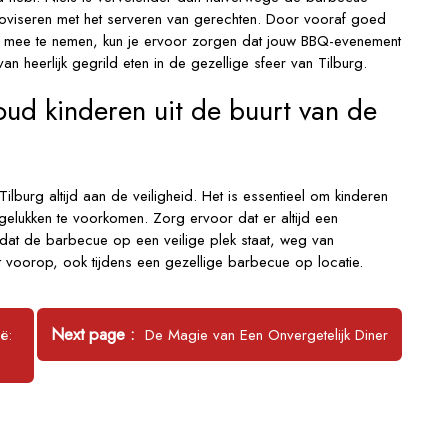
proviseren met het serveren van gerechten. Door vooraf goed
en mee te nemen, kun je ervoor zorgen dat jouw BBQ-evenement
n heerlijk gegrild eten in de gezellige sfeer van Tilburg.
oud kinderen uit de buurt van de
ilburg altijd aan de veiligheid. Het is essentieel om kinderen
elukken te voorkomen. Zorg ervoor dat er altijd een
 dat de barbecue op een veilige plek staat, weg van
t voorop, ook tijdens een gezellige barbecue op locatie.
Newer
Next page
ë:
De Magie van Een Onvergetelijk Diner
Posts