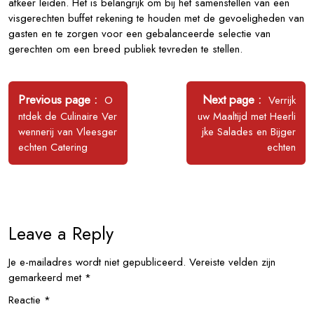
afkeer leiden. Het is belangrijk om bij het samenstellen van een
visgerechten buffet rekening te houden met de gevoeligheden van
gasten en te zorgen voor een gebalanceerde selectie van
gerechten om een breed publiek tevreden te stellen.
Bericht
navigatie
Older
Newer
Previous page
Next page
O
Verrijk
Posts
Posts
ntdek de Culinaire Ver
uw Maaltijd met Heerli
wennerij van Vleesger
jke Salades en Bijger
echten Catering
echten
Leave a Reply
Je e-mailadres wordt niet gepubliceerd.
Vereiste velden zijn
gemarkeerd met
*
Reactie
*