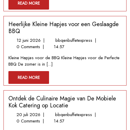
READ
READ MORE
MORE
Heerlijke Kleine Hapjes voor een Geslaagde
BBQ
12
Heerlijke
12 juni 2026
|
bbqenbuffetexpress
|
juni
Kleine
0 Comments
|
14:57
2026
Hapjes
Kleine Hapjes voor de BBQ Kleine Hapjes voor de Perfecte
voor
BBQ De zomer is in [...]
een
Geslaagde
READ
READ MORE
BBQ
MORE
Ontdek de Culinaire Magie van De Mobiele
Kok Catering op Locatie
20
Ontdek
20 juli 2026
|
bbqenbuffetexpress
|
juli
de
0 Comments
|
14:57
2026
Culinaire