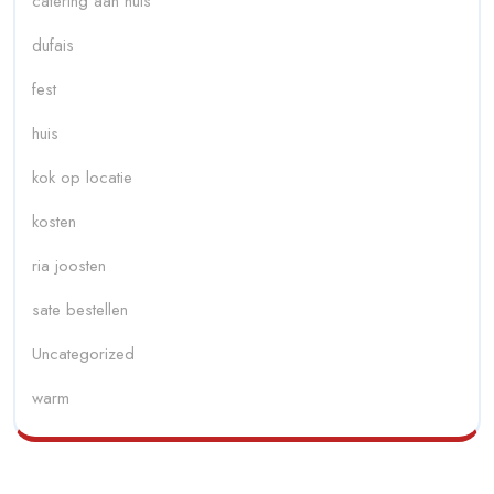
catering aan huis
dufais
fest
huis
kok op locatie
kosten
ria joosten
sate bestellen
Uncategorized
warm