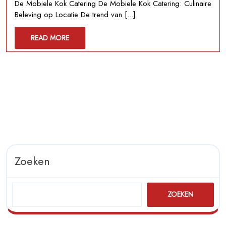
De Mobiele Kok Catering De Mobiele Kok Catering: Culinaire
Magie
Beleving op Locatie De trend van [...]
van
De
READ
READ MORE
Mobiele
MORE
Kok
Catering
op
Locatie
Zoeken
ZOEKEN