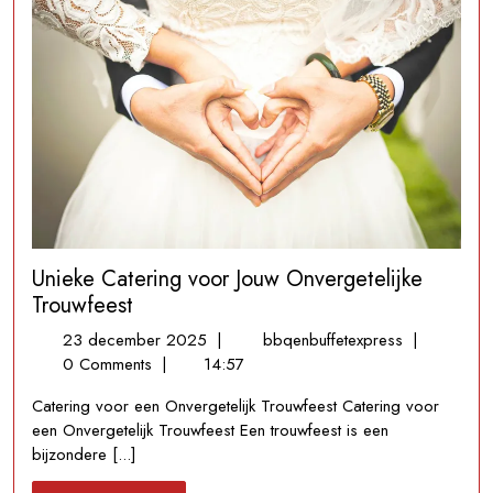
Unieke Catering voor Jouw Onvergetelijke
Trouwfeest
23
Unieke
23 december 2025
|
bbqenbuffetexpress
|
december
Catering
0 Comments
|
14:57
2025
voor
Catering voor een Onvergetelijk Trouwfeest Catering voor
Jouw
een Onvergetelijk Trouwfeest Een trouwfeest is een
Onvergetelij
bijzondere [...]
Trouwfeest