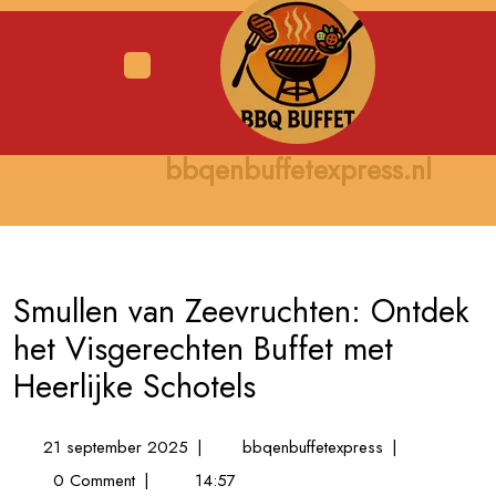
Skip
to
content
Open
Menu
bbqenbuffetexpress.nl
Smullen van Zeevruchten: Ontdek
het Visgerechten Buffet met
Heerlijke Schotels
21
Smullen
21 september 2025
|
bbqenbuffetexpress
|
september
van
0 Comment
|
14:57
2025
Zeevruchten: