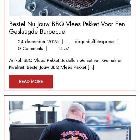
Bestel Nu Jouw BBQ Vlees Pakket Voor Een
Geslaagde Barbecue!
24
Bestel
24 december 2025
|
bbqenbuffetexpress
|
december
Nu
0 Comments
|
14:57
2025
Jouw
Artikel: BBQ Vlees Pakket Bestellen Geniet van Gemak en
BBQ
Kwaliteit: Bestel Jouw BBQ Vlees Pakket [...]
Vlees
Pakket
READ
READ MORE
Voor
MORE
Een
Geslaagde
Barbecue!