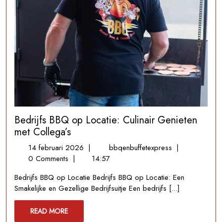
Bedrijfs BBQ op Locatie: Culinair Genieten
met Collega’s
14
Bedrijfs
14 februari 2026
|
bbqenbuffetexpress
|
februari
BBQ
0 Comments
|
14:57
2026
op
Bedrijfs BBQ op Locatie Bedrijfs BBQ op Locatie: Een
Locatie:
Smakelijke en Gezellige Bedrijfsuitje Een bedrijfs [...]
Culinair
Genieten
READ
READ MORE
met
MORE