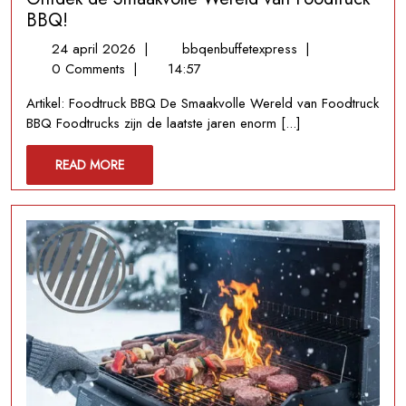
BBQ!
24
Ontdek
24 april 2026
|
bbqenbuffetexpress
|
april
de
0 Comments
|
14:57
2026
Smaakvolle
Artikel: Foodtruck BBQ De Smaakvolle Wereld van Foodtruck
Wereld
BBQ Foodtrucks zijn de laatste jaren enorm [...]
van
Foodtruck
READ
READ MORE
BBQ!
MORE