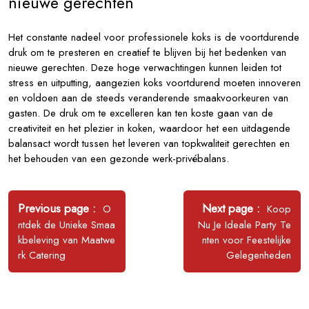
nieuwe gerechten
Het constante nadeel voor professionele koks is de voortdurende
druk om te presteren en creatief te blijven bij het bedenken van
nieuwe gerechten. Deze hoge verwachtingen kunnen leiden tot
stress en uitputting, aangezien koks voortdurend moeten innoveren
en voldoen aan de steeds veranderende smaakvoorkeuren van
gasten. De druk om te excelleren kan ten koste gaan van de
creativiteit en het plezier in koken, waardoor het een uitdagende
balansact wordt tussen het leveren van topkwaliteit gerechten en
het behouden van een gezonde werk-privébalans.
Bericht
navigatie
Older
Newer
Previous page
Next page
O
Koop
Posts
Posts
ntdek de Unieke Smaa
Nu Je Ideale Party Te
kbeleving van Maatwe
nten voor Feestelijke
rk Catering
Gelegenheden