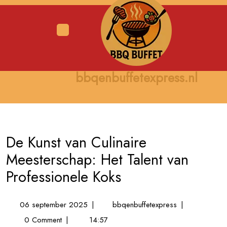
Skip
to
content
Open
Menu
bbqenbuffetexpress.nl
De Kunst van Culinaire
Meesterschap: Het Talent van
Professionele Koks
06
De
06 september 2025
|
bbqenbuffetexpress
|
september
Kunst
0 Comment
|
14:57
2025
van