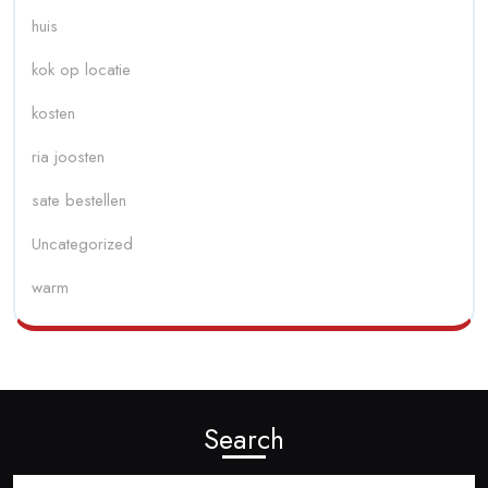
huis
kok op locatie
kosten
ria joosten
sate bestellen
Uncategorized
warm
Search
Search