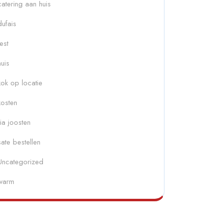
catering aan huis
dufais
fest
huis
kok op locatie
kosten
ria joosten
sate bestellen
Uncategorized
warm