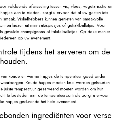
oor voldoende afwisseling tussen vis, vlees, vegetarische en
 hapjes aan te bieden, zorgt u ervoor dat al uw gasten iets
en smaak. Visliefhebbers kunnen genieten van smaakvolle
 kunnen kiezen uit mini-satéspiesjes of gehaktballetjes. Voor
oals gevulde champignons of falafelballetjes. Op deze manier
or iedereen op uw evenement.
role tijdens het serveren om de
behouden.
ren van koude en warme hapjes de temperatuur goed onder
 te waarborgen. Koude hapjes moeten koel worden gehouden
de juiste temperatuur geserveerd moeten worden om hun
cht te besteden aan de temperatuurcontrole zorgt u ervoor
jke hapjes gedurende het hele evenement.
ebonden ingrediënten voor verse