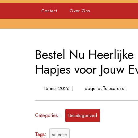
Skip
to
Contact
Over Ons
content
Bestel Nu Heerlijk
Hapjes voor Jouw E
16
Bestel
16 mei 2026
|
bbqenbuffetexpress
|
mei
Nu
2026
Heerlij
Koude
Categories :
en
Uncategorized
Warme
Hapjes
Tags:
selectie
voor