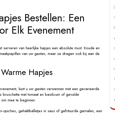
ent!
jes Bestellen: Een
oor Elk Evenement
et serveren van heerlijke hapjes een absolute must. Koude en
e smaakpapillen van uw gasten, maar ze dragen ook bij aan de
n Warme Hapjes
evenement, kunt u uw gasten verwennen met een gevarieerde
ls bruschetta met tomaat en basilicum of gevulde
ct om mee te beginnen.
quiches, gehaktballetjes in saus of gefrituurde garnalen, een