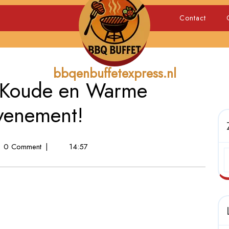
Contact
bbqenbuffetexpress.nl
e Koude en Warme
venement!
0 Comment
|
14:57
ke