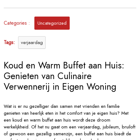
Verwennerij:
Koud
en
Categories :
Uncategorized
Warm
Buffet
aan
Tags:
verjaardag
Huis
Koud en Warm Buffet aan Huis:
Genieten van Culinaire
Verwennerij in Eigen Woning
Wat is er nu gezelliger dan samen met vrienden en familie
genieten van heerlijk eten in het comfort van je eigen huis? Met
een koud en warm buffet aan huis wordt deze droom
werkelijkheid. Of het nu gaat om een verjaardag, jubileum, bruiloft
of gewoon een gezellig samenzijn, een buffet aan huis biedt de