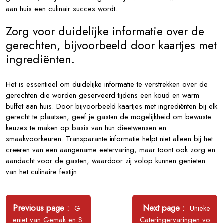
aan huis een culinair succes wordt.
Zorg voor duidelijke informatie over de
gerechten, bijvoorbeeld door kaartjes met
ingrediënten.
Het is essentieel om duidelijke informatie te verstrekken over de
gerechten die worden geserveerd tijdens een koud en warm
buffet aan huis. Door bijvoorbeeld kaartjes met ingrediënten bij elk
gerecht te plaatsen, geef je gasten de mogelijkheid om bewuste
keuzes te maken op basis van hun dieetwensen en
smaakvoorkeuren. Transparante informatie helpt niet alleen bij het
creëren van een aangename eetervaring, maar toont ook zorg en
aandacht voor de gasten, waardoor zij volop kunnen genieten
van het culinaire festijn.
Bericht
navigatie
Older
Newer
Previous page
Next page
G
Unieke
Posts
Posts
eniet van Gemak en S
Cateringervaringen vo