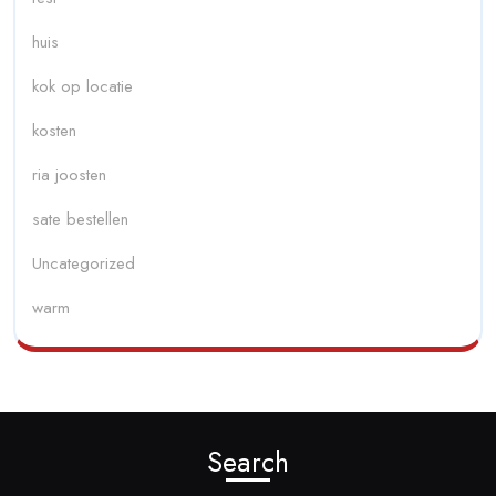
huis
kok op locatie
kosten
ria joosten
sate bestellen
Uncategorized
warm
Search