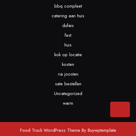
bbq compleet
catering aan huis
dufais
fest
huis
kok op locatie
kosten
ria joosten
sate bestellen
Uncategorized
warm
Bac
to
Top
Food Truck WordPress Theme
By Buywptemplate