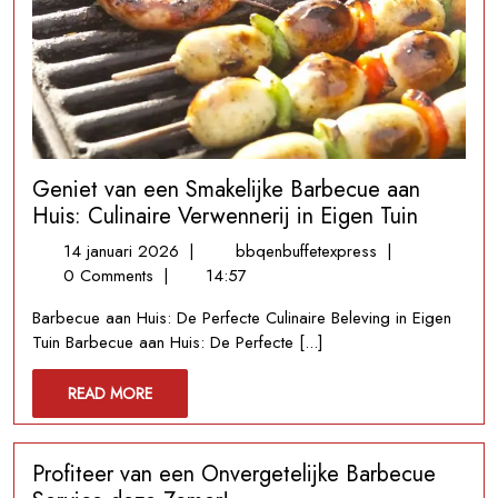
Geniet van een Smakelijke Barbecue aan
Huis: Culinaire Verwennerij in Eigen Tuin
14
Geniet
14 januari 2026
|
bbqenbuffetexpress
|
januari
van
0 Comments
|
14:57
2026
een
Barbecue aan Huis: De Perfecte Culinaire Beleving in Eigen
Smakelijke
Tuin Barbecue aan Huis: De Perfecte [...]
Barbecue
aan
READ
READ MORE
Huis:
MORE
Culinaire
Verwennerij
Profiteer van een Onvergetelijke Barbecue
in
Eigen