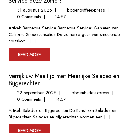
Service deze Zomer!
Tuin
31
Profiteer
31 augustus 2025
|
bbqenbuffetexpress
|
augustus
van
0 Comments
|
14:57
2025
een
Artikel: Barbecue Service Barbecue Service: Genieten van
Onvergetelijke
Culinaire Smaaksensaties De zomerse geur van smeulende
Barbecue
houtskool, [...]
Service
deze
READ
READ MORE
Zomer!
MORE
Verrijk uw Maaltijd met Heerlijke Salades en
Bijgerechten
22
Verrijk
22 september 2025
|
bbqenbuffetexpress
|
september
uw
0 Comments
|
14:57
2025
Maaltijd
Artikel: Salades en Bijgerechten De Kunst van Salades en
met
Bijgerechten Salades en bijgerechten vormen een [...]
Heerlijke
Salades
READ
READ MORE
en