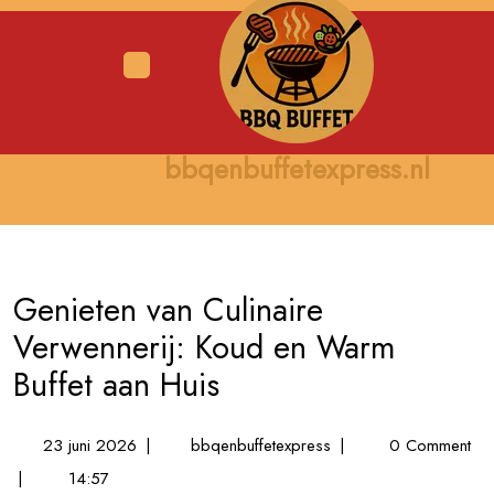
Skip
to
content
Open
Menu
bbqenbuffetexpress.nl
Genieten van Culinaire
Verwennerij: Koud en Warm
Buffet aan Huis
23
Genieten
23 juni 2026
|
bbqenbuffetexpress
|
0 Comment
juni
van
|
14:57
2026
Culinaire