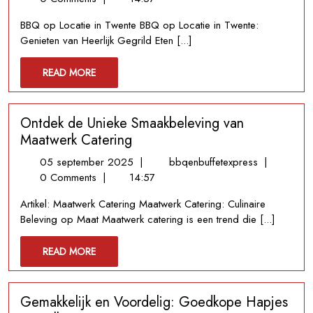
2026
op
BBQ op Locatie in Twente BBQ op Locatie in Twente:
Locatie
Genieten van Heerlijk Gegrild Eten [...]
in
Twente:
READ
READ MORE
Culinaire
MORE
Beleving
in
Ontdek de Unieke Smaakbeleving van
de
Natuur
Maatwerk Catering
05
Ontdek
05 september 2025
|
bbqenbuffetexpress
|
september
de
0 Comments
|
14:57
2025
Unieke
Artikel: Maatwerk Catering Maatwerk Catering: Culinaire
Smaakbelev
Beleving op Maat Maatwerk catering is een trend die [...]
van
Maatwerk
READ
READ MORE
Catering
MORE
Gemakkelijk en Voordelig: Goedkope Hapjes