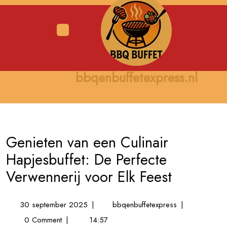
Skip
to
content
Open
Menu
bbqenbuffetexpress.nl
Genieten van een Culinair
Hapjesbuffet: De Perfecte
Verwennerij voor Elk Feest
30
Genieten
30 september 2025
|
bbqenbuffetexpress
|
september
van
0 Comment
|
14:57
2025
een