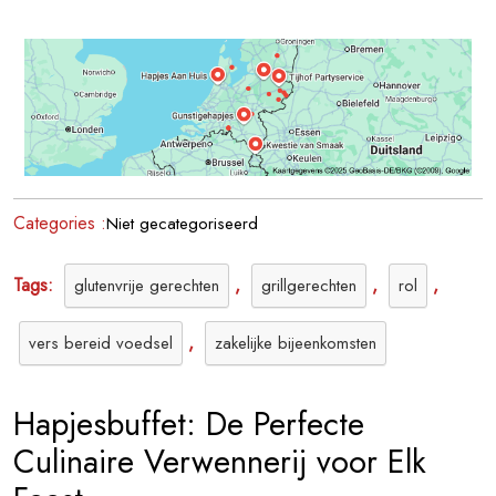
Culinair
Hapjesbuffet:
De
Perfecte
Verwennerij
voor
Elk
Feest
Categories :
Niet gecategoriseerd
Tags:
,
,
,
glutenvrije gerechten
grillgerechten
rol
,
vers bereid voedsel
zakelijke bijeenkomsten
Hapjesbuffet: De Perfecte
Culinaire Verwennerij voor Elk