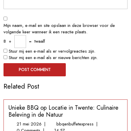
Mijn naam, e-mail en site opslaan in deze browser voor de
volgende keer wanneer ik een reactie plaats.
8
+
=
twaalf
Stuur mij een e-mail als er vervolgreacties zijn.
Stuur mij een e-mail als er nieuwe berichten zijn.
Related Post
Unieke BBQ op Locatie in Twente: Culinaire
Beleving in de Natuur
21
Unieke
21 mei 2026
|
bbqenbuffetexpress
|
mei
BBQ
0 Comments
|
14:57