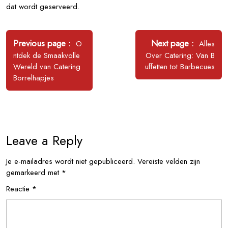
dat wordt geserveerd.
Bericht
navigatie
Older
Newer
Previous page
Next page
O
Alles
Posts
Posts
ntdek de Smaakvolle
Over Catering: Van B
Wereld van Catering
uffetten tot Barbecues
Borrelhapjes
Leave a Reply
Je e-mailadres wordt niet gepubliceerd.
Vereiste velden zijn
gemarkeerd met
*
Reactie
*