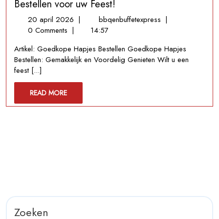
Bestellen voor uw Feest!
20
Gemakkelijk
20 april 2026
|
bbqenbuffetexpress
|
april
en
0 Comments
|
14:57
2026
Voordelig:
Artikel: Goedkope Hapjes Bestellen Goedkope Hapjes
Goedkope
Bestellen: Gemakkelijk en Voordelig Genieten Wilt u een
Hapjes
feest [...]
Bestellen
voor
READ
READ MORE
uw
MORE
Feest!
Zoeken