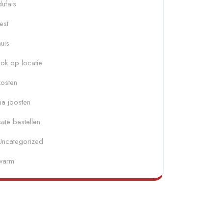
dufais
fest
huis
kok op locatie
kosten
ria joosten
sate bestellen
Uncategorized
warm