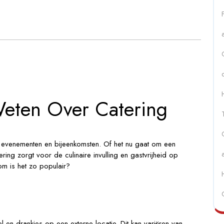
Weten Over Catering
 evenementen en bijeenkomsten. Of het nu gaat om een
tering zorgt voor de culinaire invulling en gastvrijheid op
om is het zo populair?
l en drankjes op een externe locatie. Dit kan variëren van