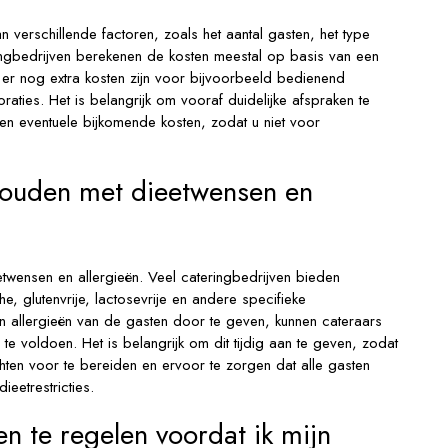
n verschillende factoren, zoals het aantal gasten, het type
ringbedrijven berekenen de kosten meestal op basis van een
 er nog extra kosten zijn voor bijvoorbeeld bedienend
aties. Het is belangrijk om vooraf duidelijke afspraken te
en eventuele bijkomende kosten, zodat u niet voor
houden met dieetwensen en
twensen en allergieën. Veel cateringbedrijven bieden
, glutenvrije, lactosevrije en andere specifieke
n allergieën van de gasten door te geven, kunnen cateraars
e voldoen. Het is belangrijk om dit tijdig aan te geven, zodat
hten voor te bereiden en ervoor te zorgen dat alle gasten
ieetrestricties.
en te regelen voordat ik mijn