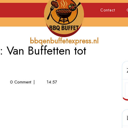
Contact
bbqenbuffetexpress.nl
: Van Buffetten tot
es
0 Comment
|
14:57
er
ering:
n
fetten
rbecues