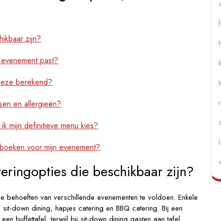
hikbaar zijn?
jn evenement past?
 deze berekend?
sen en allergieën?
ik mijn definitieve menu kies?
f boeken voor mijn evenement?
teringopties die beschikbaar zijn?
de behoeften van verschillende evenementen te voldoen. Enkele
 sit-down dining, hapjes catering en BBQ catering. Bij een
en buffettafel, terwijl bij sit-down dining gasten aan tafel