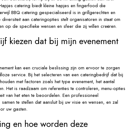
pjes catering biedt kleine hapjes en fingerfood die
rwijl BBQ catering gespecialiseerd is in grillgerechten en
diversiteit aan cateringopties stelt organisatoren in staat om
en op de specifieke wensen en sfeer die zij willen creëren.
jf kiezen dat bij mijn evenement
enement kan een cruciale beslissing zijn om ervoor te zorgen
oze service. Bij het selecteren van een cateringbedrijf dat bij
 houden met factoren zoals het type evenement, het aantal
n. Het is raadzaam om referenties te controleren, menu-opties
eit van het eten te beoordelen. Een professioneel
amen te stellen dat aansluit bij uw visie en wensen, en zal
oor uw gasten.
ring en hoe worden deze