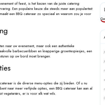
ement of feest, is het kiezen van de juiste catering
ervaring. Een populaire keuze die steeds meer aan populariteit
at maakt een BBQ cateraar zo speciaal en waarom zou je voor
Ge
ing
chten naar uw evenement, maar ook een authentieke
aakvolle barbecueribben en knapperige groentespiesjes, een
exturen op uw bord moet brengen.
ties
ateraar is de diverse menu-opties die zij bieden. Of u nu
ent naar meer verfijnde opties, een BBQ cateraar kan aan al
 vegetariërs, er is voor elk wat wils.