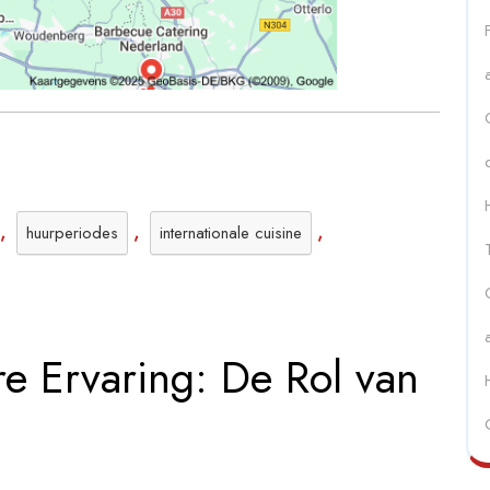
rwennerij
catie
,
,
,
huurperiodes
internationale cuisine
re Ervaring: De Rol van