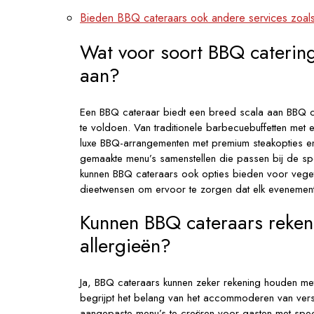
Bieden BBQ cateraars ook andere services zoals
Wat voor soort BBQ caterin
aan?
Een BBQ cateraar biedt een breed scala aan BBQ ca
te voldoen. Van traditionele barbecuebuffetten met e
luxe BBQ-arrangementen met premium steakopties e
gemaakte menu’s samenstellen die passen bij de spe
kunnen BBQ cateraars ook opties bieden voor veget
dieetwensen om ervoor te zorgen dat elk evenement
Kunnen BBQ cateraars reke
allergieën?
Ja, BBQ cateraars kunnen zeker rekening houden met
begrijpt het belang van het accommoderen van vers
aangepaste menu’s te creëren voor gasten met specif