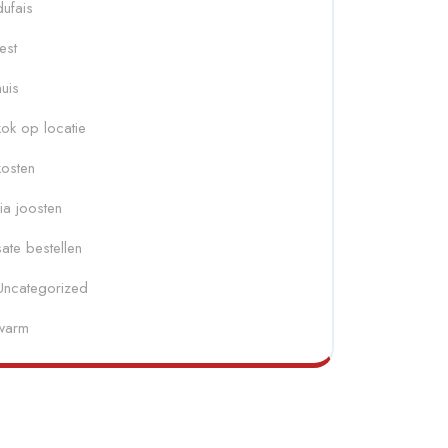
dufais
fest
huis
kok op locatie
kosten
ria joosten
sate bestellen
Uncategorized
warm