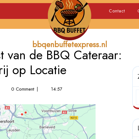
Contact
bbqenbuffetexpress.nl
t van de BBQ Cateraar:
ij op Locatie
0 Comment
|
14:57
aakvolle
nst
n
BQ
teraar:
inaire