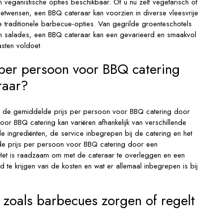
n veganistische opties beschikbaar. Of u nu zelf vegetarisch of
ieetwensen, een BBQ cateraar kan voorzien in diverse vleesvrije
de traditionele barbecue-opties. Van gegrilde groenteschotels
en salades, een BBQ cateraar kan een gevarieerd en smaakvol
sten voldoet.
 per persoon voor BBQ catering
raar?
is de gemiddelde prijs per persoon voor BBQ catering door
or BBQ catering kan variëren afhankelijk van verschillende
de ingrediënten, de service inbegrepen bij de catering en het
de prijs per persoon voor BBQ catering door een
Het is raadzaam om met de cateraar te overleggen en een
d te krijgen van de kosten en wat er allemaal inbegrepen is bij
 zoals barbecues zorgen of regelt