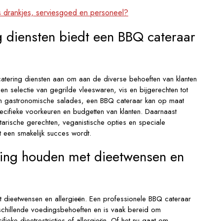
 drankjes, serviesgoed en personeel?
g diensten biedt een BBQ cateraar
tering diensten aan om aan de diverse behoeften van klanten
en selectie van gegrilde vleeswaren, vis en bijgerechten tot
n gastronomische salades, een BBQ cateraar kan op maat
cifieke voorkeuren en budgetten van klanten. Daarnaast
arische gerechten, veganistische opties en speciale
 een smakelijk succes wordt.
ning houden met dieetwensen en
 dieetwensen en allergieën. Een professionele BBQ cateraar
chillende voedingsbehoeften en is vaak bereid om
ieke dieetrestricties of allergieën. Of het nu gaat om