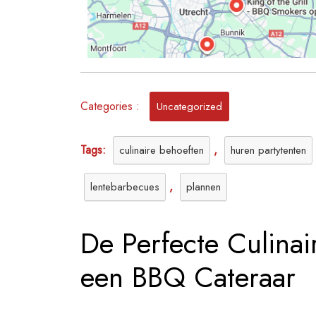
Ve
op
Lo
Categories :
Uncategorized
Tags:
,
culinaire behoeften
huren partytenten
,
lentebarbecues
plannen
De Perfecte Culinai
een BBQ Cateraar