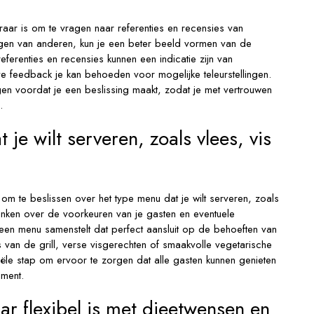
raar is om te vragen naar referenties en recensies van
ringen van anderen, kun je een beter beeld vormen van de
referenties en recensies kunnen een indicatie zijn van
eve feedback je kan behoeden voor mogelijke teleurstellingen.
gen voordat je een beslissing maakt, zodat je met vertrouwen
.
 je wilt serveren, zoals vlees, vis
k om te beslissen over het type menu dat je wilt serveren, zoals
denken over de voorkeuren van je gasten en eventuele
een menu samenstelt dat perfect aansluit op de behoeften van
 van de grill, verse visgerechten of smaakvolle vegetarische
iële stap om ervoor te zorgen dat alle gasten kunnen genieten
ement.
ar flexibel is met dieetwensen en