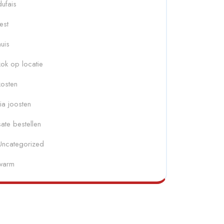
dufais
fest
huis
kok op locatie
kosten
ria joosten
sate bestellen
Uncategorized
warm