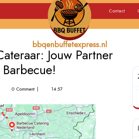
Contact
bbqenbuffetexpress.nl
ateraar: Jouw Partner
e Barbecue!
ofessionele
0 Comment
|
14:57
BQ
teraar:
uw
rtner
or
n
akelijke