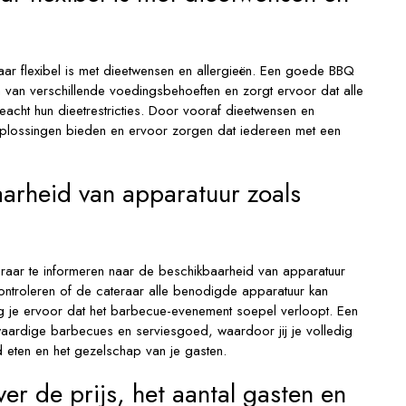
aar flexibel is met dieetwensen en allergieën. Een goede BBQ
 van verschillende voedingsbehoeften en zorgt ervoor dat alle
eacht hun dieetrestricties. Door vooraf dieetwensen en
oplossingen bieden en ervoor zorgen dat iedereen met een
arheid van apparatuur zoals
teraar te informeren naar de beschikbaarheid van apparatuur
ntroleren of de cateraar alle benodigde apparatuur kan
rg je ervoor dat het barbecue-evenement soepel verloopt. Een
aardige barbecues en serviesgoed, waardoor jij je volledig
d eten en het gezelschap van je gasten.
er de prijs, het aantal gasten en