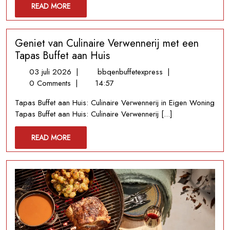
READ
READ MORE
Cateraar
MORE
Geniet van Culinaire Verwennerij met een
Tapas Buffet aan Huis
03
Geniet
03 juli 2026
|
bbqenbuffetexpress
|
juli
van
0 Comments
|
14:57
2026
Culinaire
Tapas Buffet aan Huis: Culinaire Verwennerij in Eigen Woning
Verwennerij
Tapas Buffet aan Huis: Culinaire Verwennerij [...]
met
een
READ
READ MORE
Tapas
MORE
Buffet
aan
Huis