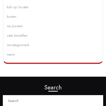
kok op locatie
kosten
ria joosten
sate bestellen
Uncategorized
warm
Search
Search
for: