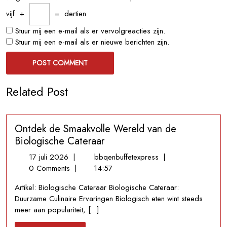
vijf
+
=
dertien
Stuur mij een e-mail als er vervolgreacties zijn.
Stuur mij een e-mail als er nieuwe berichten zijn.
Related Post
Ontdek de Smaakvolle Wereld van de
Biologische Cateraar
17
Ontdek
17 juli 2026
|
bbqenbuffetexpress
|
juli
de
0 Comments
|
14:57
2026
Smaakvolle
Artikel: Biologische Cateraar Biologische Cateraar:
Wereld
Duurzame Culinaire Ervaringen Biologisch eten wint steeds
van
meer aan populariteit, [...]
de
Biologische