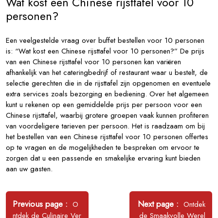
Wat kost een Chinese rijsttafel voor 10
personen?
Een veelgestelde vraag over buffet bestellen voor 10 personen
is: “Wat kost een Chinese rijsttafel voor 10 personen?” De prijs
van een Chinese rijsttafel voor 10 personen kan variëren
afhankelijk van het cateringbedrijf of restaurant waar u bestelt, de
selectie gerechten die in de rijsttafel zijn opgenomen en eventuele
extra services zoals bezorging en bediening. Over het algemeen
kunt u rekenen op een gemiddelde prijs per persoon voor een
Chinese rijsttafel, waarbij grotere groepen vaak kunnen profiteren
van voordeligere tarieven per persoon. Het is raadzaam om bij
het bestellen van een Chinese rijsttafel voor 10 personen offertes
op te vragen en de mogelijkheden te bespreken om ervoor te
zorgen dat u een passende en smakelijke ervaring kunt bieden
aan uw gasten.
Bericht
navigatie
Older
Newer
Previous page
Next page
O
Ontdek
Posts
Posts
ntdek de Culinaire Ver
de Smaakvolle Werel