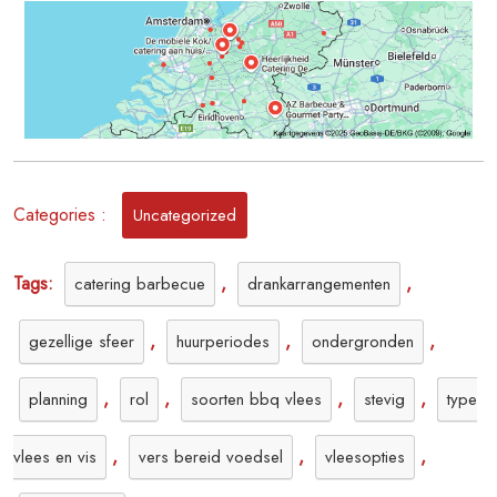
Personen:
Culinaire
Verwennerij
op
Maat
Categories :
Uncategorized
Tags:
,
,
catering barbecue
drankarrangementen
,
,
,
gezellige sfeer
huurperiodes
ondergronden
,
,
,
,
planning
rol
soorten bbq vlees
stevig
type
,
,
,
vlees en vis
vers bereid voedsel
vleesopties