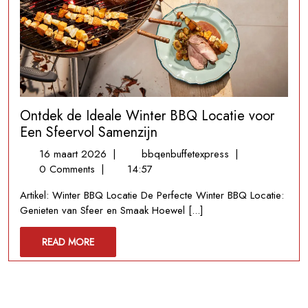
Ontdek de Ideale Winter BBQ Locatie voor
Een Sfeervol Samenzijn
16
Ontdek
16 maart 2026
|
bbqenbuffetexpress
|
maart
de
0 Comments
|
14:57
2026
Ideale
Artikel: Winter BBQ Locatie De Perfecte Winter BBQ Locatie:
Winter
Genieten van Sfeer en Smaak Hoewel [...]
BBQ
Locatie
READ
READ MORE
voor
MORE
Een
Sfeervol
Samenzijn