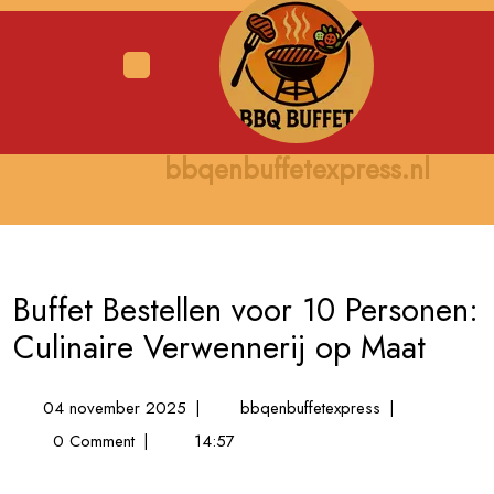
Skip
to
content
Open
Menu
bbqenbuffetexpress.nl
Buffet Bestellen voor 10 Personen:
Culinaire Verwennerij op Maat
04
Buffet
04 november 2025
|
bbqenbuffetexpress
|
november
Bestellen
0 Comment
|
14:57
2025
voor
10