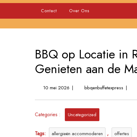
Skip
to
Contact
Over Ons
content
BBQ op Locatie in R
Genieten aan de M
10
BBQ
10 mei 2026
|
bbqenbuffetexpress
|
mei
op
2026
Locatie
in
Categories :
Rotter
Uncategorized
Culinair
Geniet
Tags:
,
allergieën accommoderen
offertes
aan