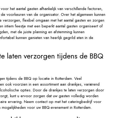
voor het aantal gasten afhankelijk van verschillende factoren,
n de voorkeuren van de organisator. Over het algemeen kunnen
ie verzorgen, flexibel omgaan met het aantal gasten en zorgen
n intiem feestje met een beperkt aantal gasten organiseert of
den, met de juiste planning en afstemming kunnen
fortabel kunnen genieten van heerlijk gegrild eten in de
te laten verzorgen tijdens de BBQ
rgen tijdens de BBQ op locatie in Rotterdam. Veel
en ook voorzien in een assortiment aan drankjes, variërend
alcoholische opties. Door de drankjes te laten verzorgen door
rzorgt, kunt u ervoor zorgen dat uw gasten volledig worden
aire ervaring. Neem contact op met het cateringbedrijf voor
en mogelijkheden voor uw BBQ-evenement in Rotterdam.