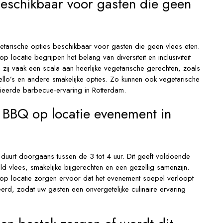
 beschikbaar voor gasten die geen
egetarische opties beschikbaar voor gasten die geen vlees eten.
 locatie begrijpen het belang van diversiteit en inclusiviteit
ij vaak een scala aan heerlijke vegetarische gerechten, zoals
ello’s en andere smakelijke opties. Zo kunnen ook vegetarische
ieerde barbecue-ervaring in Rotterdam.
 BBQ op locatie evenement in
duurt doorgaans tussen de 3 tot 4 uur. Dit geeft voldoende
ild vlees, smakelijke bijgerechten en een gezellig samenzijn.
s op locatie zorgen ervoor dat het evenement soepel verloopt
rd, zodat uw gasten een onvergetelijke culinaire ervaring