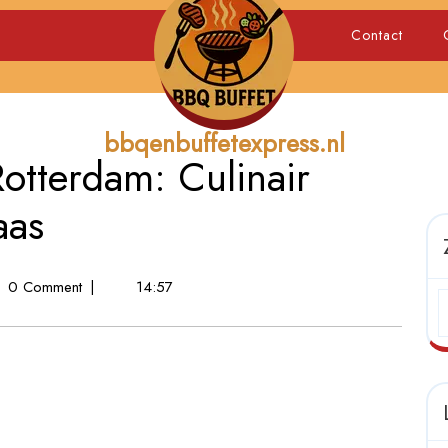
Contact
bbqenbuffetexpress.nl
otterdam: Culinair
aas
0 Comment
|
14:57
dam:
en