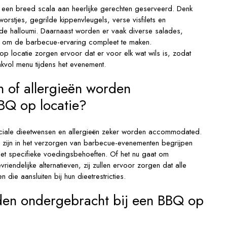
 een breed scala aan heerlijke gerechten geserveerd. Denk
rstjes, gegrilde kippenvleugels, verse visfilets en
lde halloumi. Daarnaast worden er vaak diverse salades,
 om de barbecue-ervaring compleet te maken.
op locatie zorgen ervoor dat er voor elk wat wils is, zodat
kvol menu tijdens het evenement.
 of allergieën worden
BQ op locatie?
eciale dieetwensen en allergieën zeker worden accommodated.
d zijn in het verzorgen van barbecue-evenementen begrijpen
et specifieke voedingsbehoeften. Of het nu gaat om
vriendelijke alternatieven, zij zullen ervoor zorgen dat alle
 die aansluiten bij hun dieetrestricties.
den ondergebracht bij een BBQ op