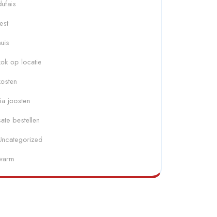
dufais
fest
huis
kok op locatie
kosten
ria joosten
sate bestellen
Uncategorized
warm