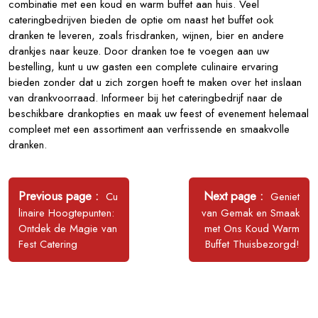
combinatie met een koud en warm buffet aan huis. Veel
cateringbedrijven bieden de optie om naast het buffet ook
dranken te leveren, zoals frisdranken, wijnen, bier en andere
drankjes naar keuze. Door dranken toe te voegen aan uw
bestelling, kunt u uw gasten een complete culinaire ervaring
bieden zonder dat u zich zorgen hoeft te maken over het inslaan
van drankvoorraad. Informeer bij het cateringbedrijf naar de
beschikbare drankopties en maak uw feest of evenement helemaal
compleet met een assortiment aan verfrissende en smaakvolle
dranken.
Bericht
navigatie
Older
Newer
Previous page
Next page
Cu
Geniet
Posts
Posts
linaire Hoogtepunten:
van Gemak en Smaak
Ontdek de Magie van
met Ons Koud Warm
Fest Catering
Buffet Thuisbezorgd!