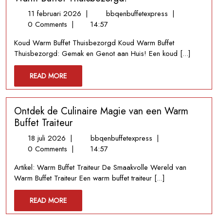
11
Geniet
11 februari 2026
|
bbqenbuffetexpress
|
februari
van
0 Comments
|
14:57
2026
Gemak
Koud Warm Buffet Thuisbezorgd Koud Warm Buffet
en
Thuisbezorgd: Gemak en Genot aan Huis! Een koud [...]
Smaak
met
READ
READ MORE
Ons
MORE
Koud
Warm
Ontdek de Culinaire Magie van een Warm
Buffet
Thuisbezorgd!
Buffet Traiteur
18
Ontdek
18 juli 2026
|
bbqenbuffetexpress
|
juli
de
0 Comments
|
14:57
2026
Culinaire
Artikel: Warm Buffet Traiteur De Smaakvolle Wereld van
Magie
Warm Buffet Traiteur Een warm buffet traiteur [...]
van
een
READ
READ MORE
Warm
MORE
Buffet