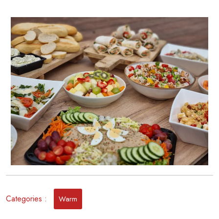
Verwennerij:
Koud
en
Warm
Buffet
Thuisbezorgd
Categories :
Warm