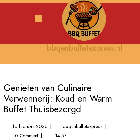
Skip
to
content
Open
Menu
bbqenbuffetexpress.nl
Genieten van Culinaire
Verwennerij: Koud en Warm
Buffet Thuisbezorgd
10
Genieten
10 februari 2026
|
bbqenbuffetexpress
|
februari
van
0 Comment
|
14:57
2026
Culinaire