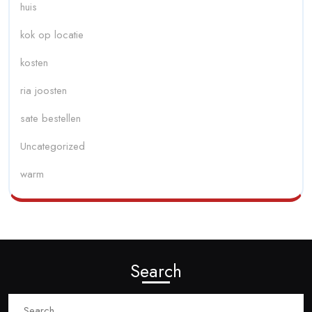
huis
kok op locatie
kosten
ria joosten
sate bestellen
Uncategorized
warm
Search
Search