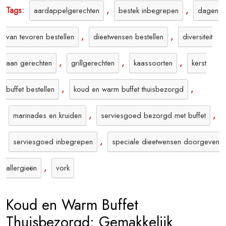
Tags:
,
,
aardappelgerechten
bestek inbegrepen
dagen
,
,
van tevoren bestellen
dieetwensen bestellen
diversiteit
,
,
,
aan gerechten
grillgerechten
kaassoorten
kerst
,
,
buffet bestellen
koud en warm buffet thuisbezorgd
,
,
marinades en kruiden
serviesgoed bezorgd met buffet
,
serviesgoed inbegrepen
speciale dieetwensen doorgeven
,
allergieën
vork
Koud en Warm Buffet
Thuisbezorgd: Gemakkelijk