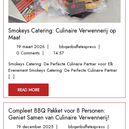
Smokeys Catering: Culinaire Verwennerij op
Maat
19
Smokeys
19 maart 2026
|
bbqenbuffetexpress
|
maart
Catering:
0 Comments
|
14:57
2026
Culinaire
Smokeys Catering: De Perfecte Culinaire Partner voor Elk
Verwennerij
Evenement Smokeys Catering: De Perfecte Culinaire Partner
op
[...]
Maat
READ
READ MORE
MORE
Compleet BBQ Pakket voor 8 Personen:
Geniet Samen van Culinaire Verwennerij!
19
Compleet
19 december 2025
|
bbqenbuffetexpress
|