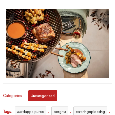
Winter
BBQ
Locatie
voor
Een
Sfeervol
Samenzijn
Categories :
Uncategorized
Tags:
,
,
,
aardappelpuree
berghut
cateringoplossing