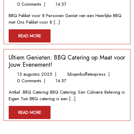
december
BBQ
0 Comments
|
14:57
2025
Pakket
BBQ Pakket voor 8 Personen Geniet van een Heerlijke BBQ
voor
met Ons Pakket voor 8 [...]
8
Personen:
READ
READ MORE
Geniet
MORE
Samen
van
Ultiem Genieten: BBQ Catering op Maat voor
Culinaire
Verwennerij!
Jouw Evenement!
13
Ultiem
13 augustus 2025
|
bbqenbuffetexpress
|
augustus
Genieten:
0 Comments
|
14:57
2025
BBQ
Artikel: BBQ Catering BBQ Catering: Een Culinaire Beleving in
Catering
Eigen Tuin BBQ catering is een [...]
op
Maat
READ
READ MORE
voor
MORE
Jouw
Evenement!