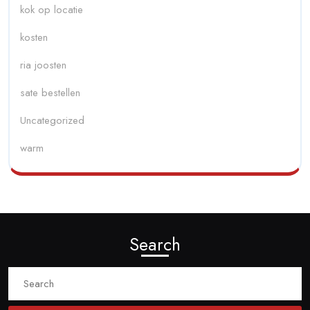
kok op locatie
kosten
ria joosten
sate bestellen
Uncategorized
warm
Search
Search
for: