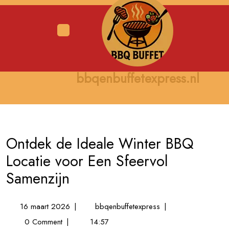
Skip
to
content
Open
Menu
bbqenbuffetexpress.nl
Ontdek de Ideale Winter BBQ
Locatie voor Een Sfeervol
Samenzijn
16
Ontdek
16 maart 2026
|
bbqenbuffetexpress
|
maart
de
0 Comment
|
14:57
2026
Ideale