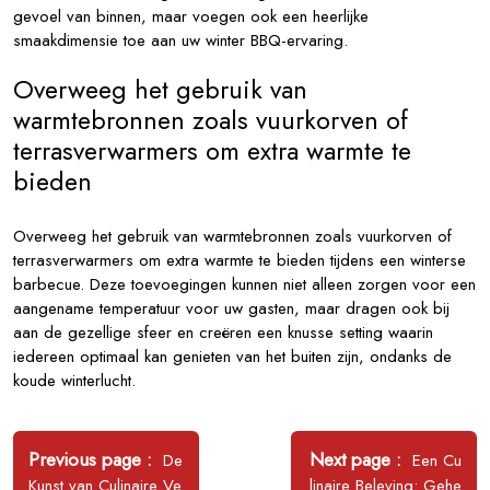
gevoel van binnen, maar voegen ook een heerlijke
smaakdimensie toe aan uw winter BBQ-ervaring.
Overweeg het gebruik van
warmtebronnen zoals vuurkorven of
terrasverwarmers om extra warmte te
bieden
Overweeg het gebruik van warmtebronnen zoals vuurkorven of
terrasverwarmers om extra warmte te bieden tijdens een winterse
barbecue. Deze toevoegingen kunnen niet alleen zorgen voor een
aangename temperatuur voor uw gasten, maar dragen ook bij
aan de gezellige sfeer en creëren een knusse setting waarin
iedereen optimaal kan genieten van het buiten zijn, ondanks de
koude winterlucht.
Bericht
navigatie
Older
Newer
Previous page
Next page
De
Een Cu
Posts
Posts
Kunst van Culinaire Ve
linaire Beleving: Gehe