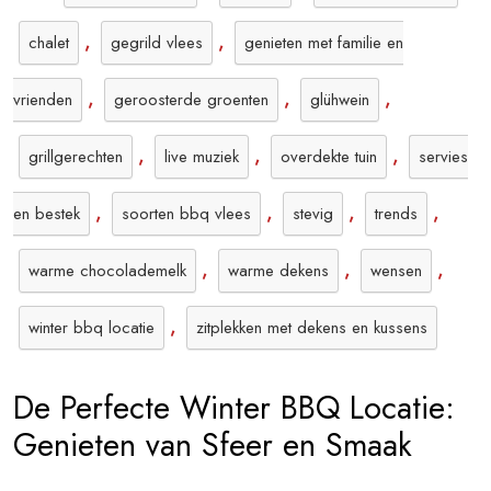
,
,
chalet
gegrild vlees
genieten met familie en
,
,
,
vrienden
geroosterde groenten
glühwein
,
,
,
grillgerechten
live muziek
overdekte tuin
servies
,
,
,
,
en bestek
soorten bbq vlees
stevig
trends
,
,
,
warme chocolademelk
warme dekens
wensen
,
winter bbq locatie
zitplekken met dekens en kussens
De Perfecte Winter BBQ Locatie:
Genieten van Sfeer en Smaak