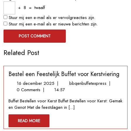
+
8
=
twaalf
Stuur mij een e-mail als er vervolgreacties zijn.
Stuur mij een e-mail als er nieuwe berichten zijn.
Related Post
Bestel een Feestelijk Buffet voor Kerstviering
16
Bestel
16 december 2025
|
bbqenbuffetexpress
|
december
een
0 Comments
|
14:57
2025
Feestelijk
Buffet Bestellen voor Kerst Buffet Bestellen voor Kerst: Gemak
Buffet
en Genot Met de feestdagen in [...]
voor
Kerstviering
READ
READ MORE
MORE