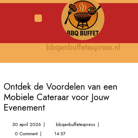
Skip
to
content
Open
Menu
bbqenbuffetexpress.nl
Ontdek de Voordelen van een
Mobiele Cateraar voor Jouw
Evenement
30
Ontdek
30 april 2026
|
bbqenbuffetexpress
|
april
de
0 Comment
|
14:57
2026
Voordelen