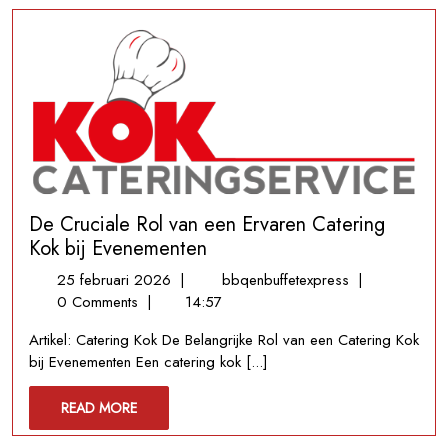
De Cruciale Rol van een Ervaren Catering
Kok bij Evenementen
25
De
25 februari 2026
|
bbqenbuffetexpress
|
februari
Cruciale
0 Comments
|
14:57
2026
Rol
Artikel: Catering Kok De Belangrijke Rol van een Catering Kok
van
bij Evenementen Een catering kok [...]
een
Ervaren
READ
READ MORE
Catering
MORE
Kok