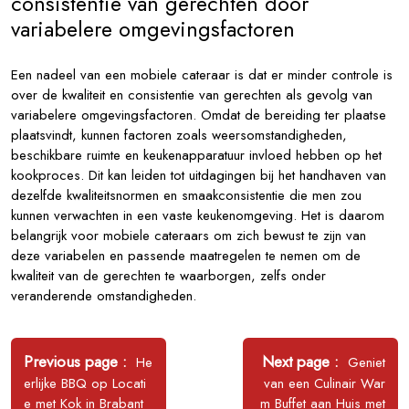
consistentie van gerechten door
variabelere omgevingsfactoren
Een nadeel van een mobiele cateraar is dat er minder controle is
over de kwaliteit en consistentie van gerechten als gevolg van
variabelere omgevingsfactoren. Omdat de bereiding ter plaatse
plaatsvindt, kunnen factoren zoals weersomstandigheden,
beschikbare ruimte en keukenapparatuur invloed hebben op het
kookproces. Dit kan leiden tot uitdagingen bij het handhaven van
dezelfde kwaliteitsnormen en smaakconsistentie die men zou
kunnen verwachten in een vaste keukenomgeving. Het is daarom
belangrijk voor mobiele cateraars om zich bewust te zijn van
deze variabelen en passende maatregelen te nemen om de
kwaliteit van de gerechten te waarborgen, zelfs onder
veranderende omstandigheden.
Bericht
navigatie
Older
Newer
Previous page
Next page
He
Geniet
Posts
Posts
erlijke BBQ op Locati
van een Culinair War
e met Kok in Brabant
m Buffet aan Huis met