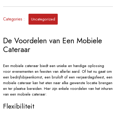
van
een
Mobiele
Categories :
Uncategorized
Cateraar
voor
Jouw
De Voordelen van Een Mobiele
Evenement
Cateraar
Een mobiele cateraar biedt een unieke en handige oplossing
voor evenementen en feesten van allerlei aard. Of het nu gaat om
een bedrijfsbijeenkomst, een bruiloft of een verjaardagsfeest, een
mobiele cateraar kan het eten naar elke gewenste locatie brengen
en ter plaatse bereiden. Hier zijn enkele voordelen van het inhuren
van een mobiele cateraar:
Flexibiliteit