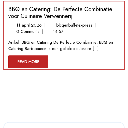
bij
BBQ en Catering: De Perfecte Combinatie
Evenementen
voor Culinaire Verwennerij
11
BBQ
11 april 2026
|
bbqenbuffetexpress
|
april
en
0 Comments
|
14:57
2026
Catering:
Artikel: BBQ en Catering De Perfecte Combinatie: BBQ en
De
Catering Barbecueën is een geliefde culinaire [...]
Perfecte
Combinatie
READ
READ MORE
voor
MORE
Culinaire
Verwennerij