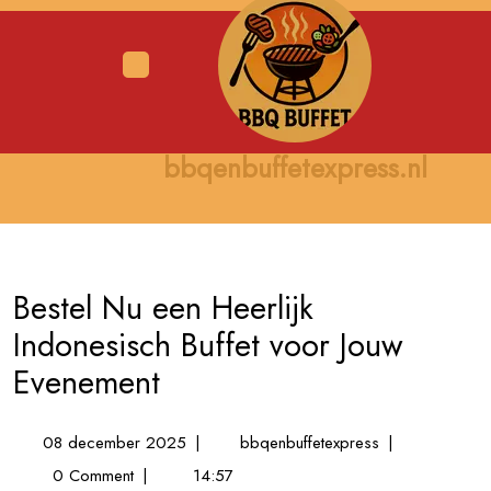
Skip
to
content
Open
Menu
bbqenbuffetexpress.nl
Bestel Nu een Heerlijk
Indonesisch Buffet voor Jouw
Evenement
08
Bestel
08 december 2025
|
bbqenbuffetexpress
|
december
Nu
0 Comment
|
14:57
2025
een