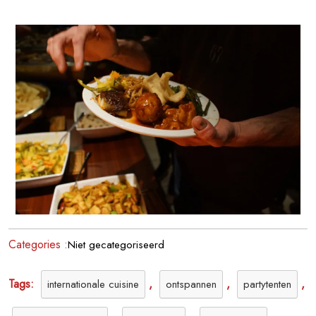
Heerlijk
Indonesisch
Buffet
voor
Jouw
Evenement
Categories :
Niet gecategoriseerd
Tags:
,
,
,
internationale cuisine
ontspannen
partytenten