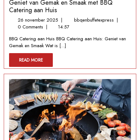
Geniet van Gemak en Smaak met BBQ
Catering aan Huis
26
Geniet
26 november 2025
|
bbqenbuffetexpress
|
november
van
0 Comments
|
14:57
2025
Gemak
BBQ Catering aan Huis BBQ Catering aan Huis: Geniet van
en
Gemak en Smaak Wat is [...]
Smaak
met
READ
READ MORE
BBQ
MORE
Catering
aan
Huis