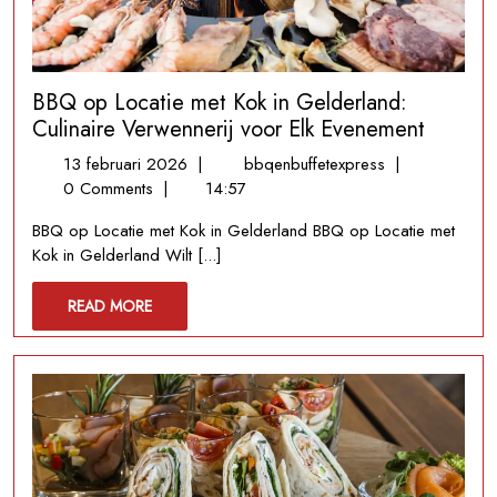
BBQ op Locatie met Kok in Gelderland:
Culinaire Verwennerij voor Elk Evenement
13
BBQ
13 februari 2026
|
bbqenbuffetexpress
|
februari
op
0 Comments
|
14:57
2026
Locatie
BBQ op Locatie met Kok in Gelderland BBQ op Locatie met
met
Kok in Gelderland Wilt [...]
Kok
in
READ
READ MORE
Gelderland:
MORE
Culinaire
Verwennerij
voor
Elk
Evenement