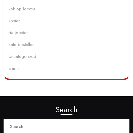
kok op locatie
kosten
ria joosten
sate bestellen
Uncategorized
warm
Search
Search
for: