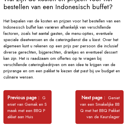
bestellen van een Indonesisch buffet?
Het bepalen van de kosten en prijzen voor het bestellen van een
Indonesisch buffet kan variëren afhankelijk van verschillende
factoren, zoals het aantal gasten, de menu-opties, eventuele
speciale dieetwensen en de cateringdienst die u kiest. Over het
algemeen kunt u rekenen op een prijs per persoon die inclusief
diverse gerechten, bijgerechten, drankjes en eventueel dessert
kan zijn. Het is raadzaam om offertes op te vragen bij
verschillende cateringbedrijven om een idee te krijgen van de
prijsrange en om een pakket te kiezen dat past bij uw budget en
culinaire wensen.
Bericht
navigatie
Older
Newer
Previous page
Next page
G
Geniet
Posts
Posts
eniet van Gemak en S
van een Smakelijke BB
maak met een BBQ P
Q met het BBQ Pakket
akket aan Huis
van de Keurslager