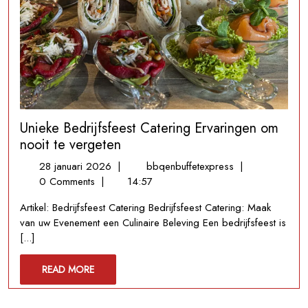
Unieke Bedrijfsfeest Catering Ervaringen om
nooit te vergeten
28
Unieke
28 januari 2026
|
bbqenbuffetexpress
|
januari
Bedrijfsfeest
0 Comments
|
14:57
2026
Catering
Artikel: Bedrijfsfeest Catering Bedrijfsfeest Catering: Maak
Ervaringen
van uw Evenement een Culinaire Beleving Een bedrijfsfeest is
om
[...]
nooit
te
READ
READ MORE
vergeten
MORE