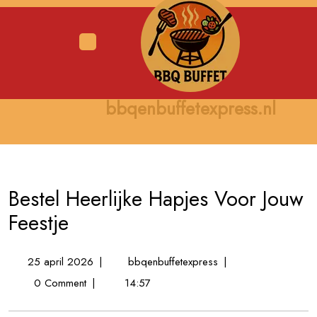
Skip
to
content
Open
Menu
bbqenbuffetexpress.nl
Bestel Heerlijke Hapjes Voor Jouw
Feestje
25
Bestel
25 april 2026
|
bbqenbuffetexpress
|
april
Heerlijke
0 Comment
|
14:57
2026
Hapjes
Voor