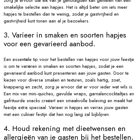
zorg je ervoor dat elk van je genodigden kan genieten van een
smakelijke selectie aan hapjes. Het is altijd beter om iets meer
hapjes te bestellen dan te weinig, zodat je gastvrijheid en
gastvrijheid kunt tonen aan al je bezoekers.
3. Varieer in smaken en soorten hapjes
voor een gevarieerd aanbod.
Een essentiële tip voor het bestellen van hapjes voor jouw feestje
is om te variëren in smaken en soorten hapjes, zodat je een
gevarieerd aanbod kunt presenteren aan jouw gasten. Door te
kiezen voor diverse smaken en texturen, zoals hartig, zoet,
knapperig en zacht, zorg je ervoor dat er voor ieder wat wils is.
Een mix van mini-quiches, gevulde wraps, garnalencocktailtjes en
gefrituurde snacks creëert een smaakvolle beleving en maakt het
feestje extra speciaal. Varieer in hapjes en verras jouw gasten
met een culinair festijn dat hen nog lang zal bijblijven.
4. Houd rekening met dieetwensen en
allergieën van je gasten bij het bestellen.