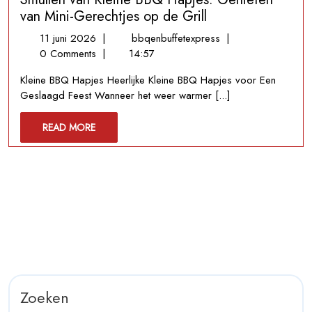
van Mini-Gerechtjes op de Grill
11
Smullen
11 juni 2026
|
bbqenbuffetexpress
|
juni
van
0 Comments
|
14:57
2026
Kleine
Kleine BBQ Hapjes Heerlijke Kleine BBQ Hapjes voor Een
BBQ
Geslaagd Feest Wanneer het weer warmer [...]
Hapjes:
Genieten
READ
READ MORE
van
MORE
Mini-
Gerechtjes
op
de
Grill
Zoeken