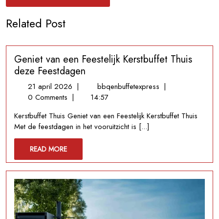
Related Post
Geniet van een Feestelijk Kerstbuffet Thuis
deze Feestdagen
21
Geniet
21 april 2026
|
bbqenbuffetexpress
|
april
van
0 Comments
|
14:57
2026
een
Kerstbuffet Thuis Geniet van een Feestelijk Kerstbuffet Thuis
Feestelijk
Met de feestdagen in het vooruitzicht is [...]
Kerstbuffet
Thuis
READ
READ MORE
deze
MORE
Feestdagen