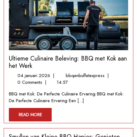
Ultieme Culinaire Beleving: BBQ met Kok aan
het Werk
04
Ultieme
04 januari 2026
|
bbqenbuffetexpress
|
januari
Culinaire
0 Comments
|
14:57
2026
Beleving:
BBQ met Kok: De Perfecte Culinaire Ervaring BBQ met Kok:
BBQ
De Perfecte Culinaire Ervaring Een [...]
met
Kok
READ
READ MORE
aan
MORE
het
Werk
Smullen van Kleine BBQ Hapjes: Genieten