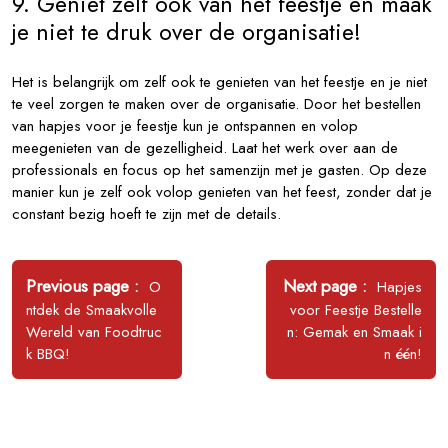
9. Geniet zelf ook van het feestje en maak
je niet te druk over de organisatie!
Het is belangrijk om zelf ook te genieten van het feestje en je niet
te veel zorgen te maken over de organisatie. Door het bestellen
van hapjes voor je feestje kun je ontspannen en volop
meegenieten van de gezelligheid. Laat het werk over aan de
professionals en focus op het samenzijn met je gasten. Op deze
manier kun je zelf ook volop genieten van het feest, zonder dat je
constant bezig hoeft te zijn met de details.
Bericht
navigatie
Older
Newer
Previous page
Next page
O
Hapjes
Posts
Posts
ntdek de Smaakvolle
voor Feestje Bestelle
Wereld van Foodtruc
n: Gemak en Smaak i
k BBQ!
n één!