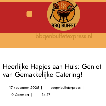
Skip
to
content
Open
Menu
bbqenbuffetexpress.nl
Heerlijke Hapjes aan Huis: Geniet
van Gemakkelijke Catering!
17
Heerlijke
17 november 2025
|
bbqenbuffetexpress
|
november
Hapjes
0 Comment
|
14:57
2025
aan
Huis: