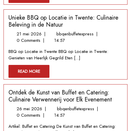
MORE
Buffet
aan
Unieke BBQ op Locatie in Twente: Culinaire
Huis
Beleving in de Natuur
21
Unieke
21 mei 2026
|
bbqenbuffetexpress
|
mei
BBQ
0 Comments
|
14:57
2026
op
BBQ op Locatie in Twente BBQ op Locatie in Twente:
Locatie
Genieten van Heerlijk Gegrild Eten [...]
in
Twente:
READ
READ MORE
Culinaire
MORE
Beleving
in
Ontdek de Kunst van Buffet en Catering:
de
Natuur
Culinaire Verwennerij voor Elk Evenement
26
Ontdek
26 mei 2026
|
bbqenbuffetexpress
|
mei
de
0 Comments
|
14:57
2026
Kunst
Artikel: Buffet en Catering De Kunst van Buffet en Catering:
van