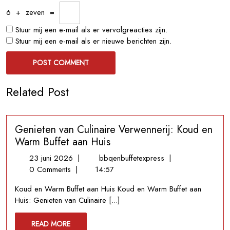
6
+
zeven
=
Stuur mij een e-mail als er vervolgreacties zijn.
Stuur mij een e-mail als er nieuwe berichten zijn.
Related Post
Genieten van Culinaire Verwennerij: Koud en
Warm Buffet aan Huis
23
Genieten
23 juni 2026
|
bbqenbuffetexpress
|
juni
van
0 Comments
|
14:57
2026
Culinaire
Koud en Warm Buffet aan Huis Koud en Warm Buffet aan
Verwennerij:
Huis: Genieten van Culinaire [...]
Koud
en
READ
READ MORE
Warm