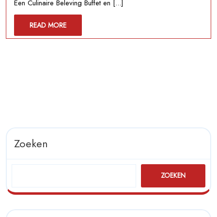
Een Culinaire Beleving Buffet en [...]
Buffet
en
READ
READ MORE
Catering:
MORE
Culinaire
Verwennerij
voor
Elk
Evenement
Zoeken
ZOEKEN