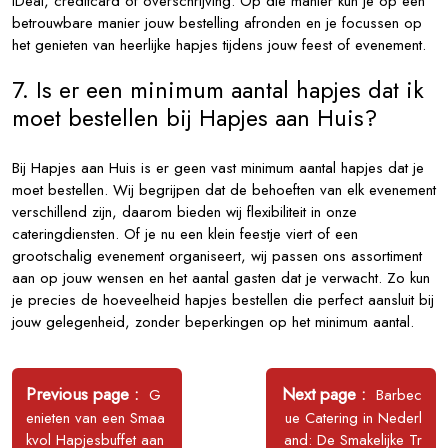
iDeal, creditcard of overschrijving. Op die manier kun je op een
betrouwbare manier jouw bestelling afronden en je focussen op
het genieten van heerlijke hapjes tijdens jouw feest of evenement.
7. Is er een minimum aantal hapjes dat ik
moet bestellen bij Hapjes aan Huis?
Bij Hapjes aan Huis is er geen vast minimum aantal hapjes dat je
moet bestellen. Wij begrijpen dat de behoeften van elk evenement
verschillend zijn, daarom bieden wij flexibiliteit in onze
cateringdiensten. Of je nu een klein feestje viert of een
grootschalig evenement organiseert, wij passen ons assortiment
aan op jouw wensen en het aantal gasten dat je verwacht. Zo kun
je precies de hoeveelheid hapjes bestellen die perfect aansluit bij
jouw gelegenheid, zonder beperkingen op het minimum aantal.
Bericht
navigatie
Older
Newer
Previous page
Next page
G
Barbec
Posts
Posts
enieten van een Smaa
ue Catering in Nederl
kvol Hapjesbuffet aan
and: De Smakelijke Tr