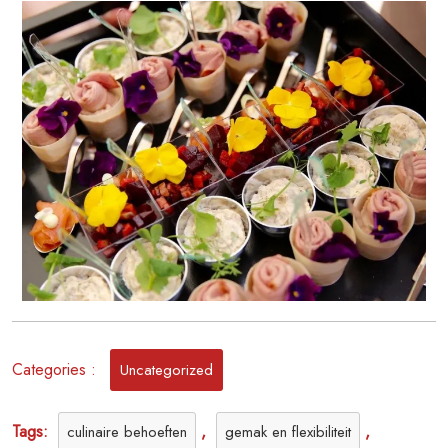
Geniet
van
Gemakkelijke
Catering!
Categories :
Uncategorized
Tags:
,
,
culinaire behoeften
gemak en flexibiliteit