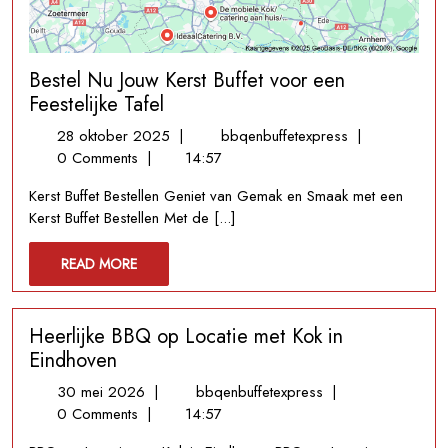
Bestel Nu Jouw Kerst Buffet voor een
Feestelijke Tafel
28
Bestel
28 oktober 2025
|
bbqenbuffetexpress
|
oktober
Nu
0 Comments
|
14:57
2025
Jouw
Kerst Buffet Bestellen Geniet van Gemak en Smaak met een
Kerst
Kerst Buffet Bestellen Met de [...]
Buffet
voor
READ
READ MORE
een
MORE
Feestelijke
Tafel
Heerlijke BBQ op Locatie met Kok in
Eindhoven
30
Heerlijke
30 mei 2026
|
bbqenbuffetexpress
|
mei
BBQ
0 Comments
|
14:57
2026
op