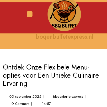
Skip
to
content
Open
Menu
bbqenbuffetexpress.nl
Ontdek Onze Flexibele Menu-
opties voor Een Unieke Culinaire
Ervaring
03
Ontdek
03 september 2025
|
bbqenbuffetexpress
|
september
Onze
0 Comment
|
14:57
2025
Flexibele