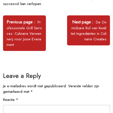
succesvol kan verlopen.
Bericht
navigatie
Older
Newer
Previous page
Next page
Pr
De On
Posts
Posts
ofessionele Grill Servi
misbare Rol van Kwali
ces: Culinaire Verwen
teit Ingrediënten in Culi
nerij voor Jouw Evene
naire Creaties
ment
Leave a Reply
Je e-mailadres wordt niet gepubliceerd.
Vereiste velden zijn
gemarkeerd met
*
Reactie
*