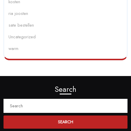
kosten
ria joosten
sate bestellen
Uncategorized
warm
Search
Search
for: