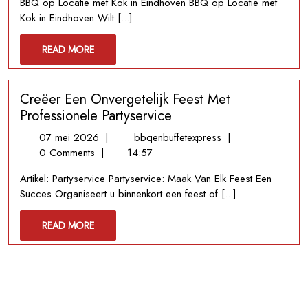
BBQ op Locatie met Kok in Eindhoven BBQ op Locatie met
Locatie
Kok in Eindhoven Wilt [...]
met
Kok
READ
READ MORE
in
MORE
Eindhoven
Creëer Een Onvergetelijk Feest Met
Professionele Partyservice
07
Creëer
07 mei 2026
|
bbqenbuffetexpress
|
mei
Een
0 Comments
|
14:57
2026
Onvergetelijk
Artikel: Partyservice Partyservice: Maak Van Elk Feest Een
Feest
Succes Organiseert u binnenkort een feest of [...]
Met
Professionele
READ
READ MORE
Partyservice
MORE