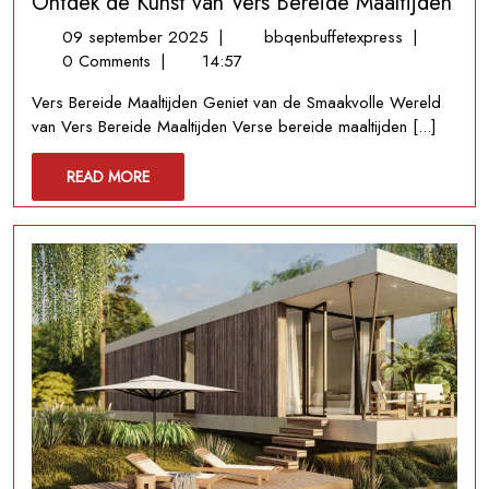
Ontdek de Kunst van Vers Bereide Maaltijden
Evenement
09
Ontdek
09 september 2025
|
bbqenbuffetexpress
|
september
de
0 Comments
|
14:57
2025
Kunst
Vers Bereide Maaltijden Geniet van de Smaakvolle Wereld
van
van Vers Bereide Maaltijden Verse bereide maaltijden [...]
Vers
Bereide
READ
READ MORE
Maaltijden
MORE