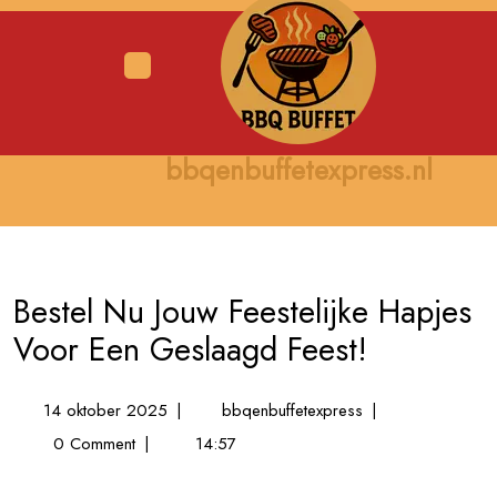
Skip
to
content
Open
Menu
bbqenbuffetexpress.nl
Bestel Nu Jouw Feestelijke Hapjes
Voor Een Geslaagd Feest!
14
Bestel
14 oktober 2025
|
bbqenbuffetexpress
|
oktober
Nu
0 Comment
|
14:57
2025
Jouw
Feestelijke