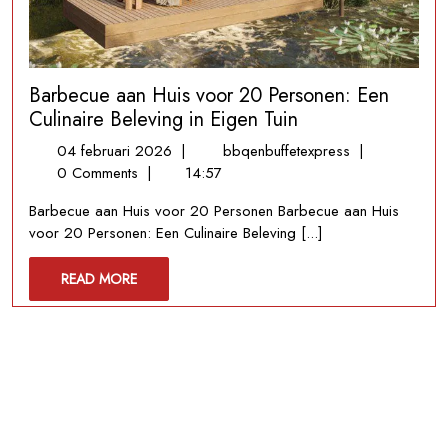
Barbecue aan Huis voor 20 Personen: Een
Culinaire Beleving in Eigen Tuin
04
Barbecue
04 februari 2026
|
bbqenbuffetexpress
|
februari
aan
0 Comments
|
14:57
2026
Huis
Barbecue aan Huis voor 20 Personen Barbecue aan Huis
voor
voor 20 Personen: Een Culinaire Beleving [...]
20
Personen:
READ
READ MORE
Een
MORE
Culinaire
Beleving
in
Eigen
Tuin