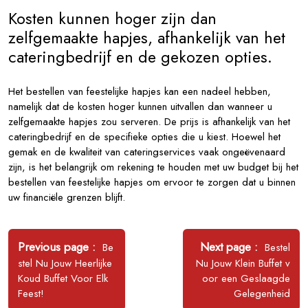
Kosten kunnen hoger zijn dan
zelfgemaakte hapjes, afhankelijk van het
cateringbedrijf en de gekozen opties.
Het bestellen van feestelijke hapjes kan een nadeel hebben,
namelijk dat de kosten hoger kunnen uitvallen dan wanneer u
zelfgemaakte hapjes zou serveren. De prijs is afhankelijk van het
cateringbedrijf en de specifieke opties die u kiest. Hoewel het
gemak en de kwaliteit van cateringservices vaak ongeëvenaard
zijn, is het belangrijk om rekening te houden met uw budget bij het
bestellen van feestelijke hapjes om ervoor te zorgen dat u binnen
uw financiële grenzen blijft.
Bericht
navigatie
Older
Newer
Previous page
Next page
Be
Bestel
Posts
Posts
stel Nu Jouw Heerlijke
Nu Jouw Klein Buffet v
Koud Buffet Voor Elk
oor een Geslaagde
Feest!
Gelegenheid