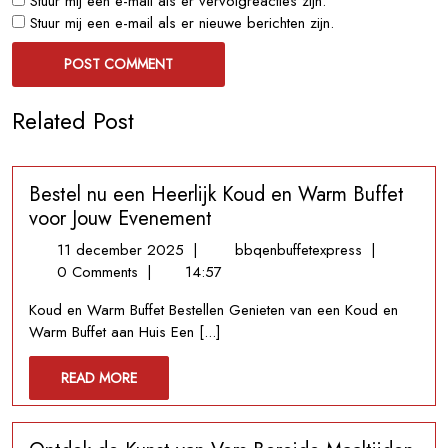
Stuur mij een e-mail als er vervolgreacties zijn.
Stuur mij een e-mail als er nieuwe berichten zijn.
Related Post
Bestel nu een Heerlijk Koud en Warm Buffet
voor Jouw Evenement
11
Bestel
11 december 2025
|
bbqenbuffetexpress
|
december
nu
0 Comments
|
14:57
2025
een
Koud en Warm Buffet Bestellen Genieten van een Koud en
Heerlijk
Warm Buffet aan Huis Een [...]
Koud
en
READ
READ MORE
Warm
MORE
Buffet
voor
Jouw