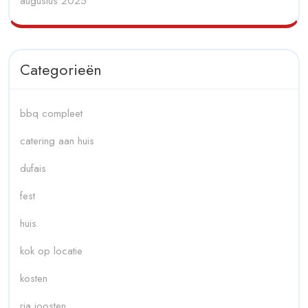
augustus 2025
Categorieën
bbq compleet
catering aan huis
dufais
fest
huis
kok op locatie
kosten
ria joosten