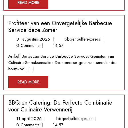
READ
READ MORE
Catering!
MORE
Profiteer van een Onvergetelijke Barbecue
Service deze Zomer!
31
Profiteer
31 augustus 2025
|
bbqenbuffetexpress
|
augustus
van
0 Comments
|
14:57
2025
een
Artikel: Barbecue Service Barbecue Service: Genieten van
Onvergetelijke
Culinaire Smaaksensaties De zomerse geur van smeulende
Barbecue
houtskool, [...]
Service
deze
READ
READ MORE
Zomer!
MORE
BBQ en Catering: De Perfecte Combinatie
voor Culinaire Verwennerij
11
BBQ
11 april 2026
|
bbqenbuffetexpress
|
april
en
0 Comments
|
14:57