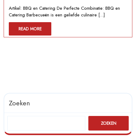
2026
Catering:
Artikel: BBQ en Catering De Perfecte Combinatie: BBQ en
De
Catering Barbecueën is een geliefde culinaire [...]
Perfecte
Combinatie
READ
READ MORE
voor
MORE
Culinaire
Verwennerij
Zoeken
ZOEKEN