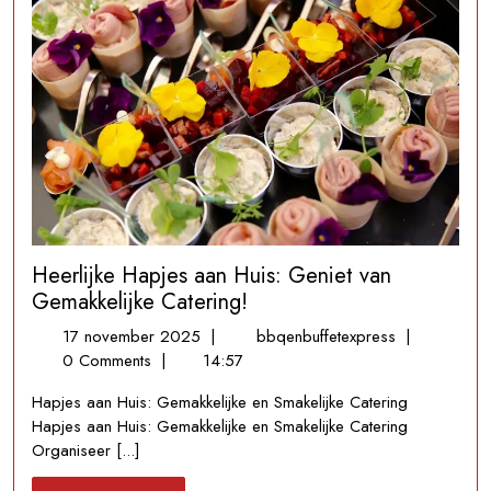
Heerlijke Hapjes aan Huis: Geniet van
Gemakkelijke Catering!
17
Heerlijke
17 november 2025
|
bbqenbuffetexpress
|
november
Hapjes
0 Comments
|
14:57
2025
aan
Hapjes aan Huis: Gemakkelijke en Smakelijke Catering
Huis:
Hapjes aan Huis: Gemakkelijke en Smakelijke Catering
Geniet
Organiseer [...]
van
Gemakkelijke