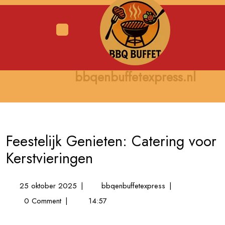
Skip
to
content
Open
Menu
bbqenbuffetexpress.nl
Feestelijk Genieten: Catering voor
Kerstvieringen
25
Feestelijk
25 oktober 2025
|
bbqenbuffetexpress
|
oktober
Genieten:
0 Comment
|
14:57
2025
Catering
voor