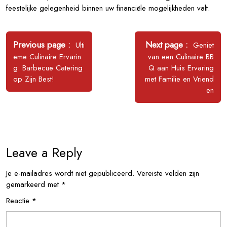
feestelijke gelegenheid binnen uw financiële mogelijkheden valt.
Bericht
navigatie
Older
Newer
Previous page
Next page
Ulti
Geniet
Posts
Posts
eme Culinaire Ervarin
van een Culinaire BB
g: Barbecue Catering
Q aan Huis Ervaring
op Zijn Best!
met Familie en Vriend
en
Leave a Reply
Je e-mailadres wordt niet gepubliceerd.
Vereiste velden zijn
gemarkeerd met
*
Reactie
*