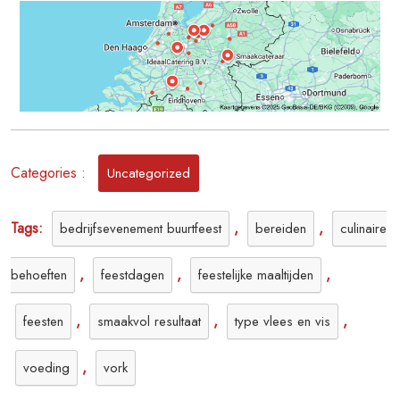
Kerstvieringen
Categories :
Uncategorized
Tags:
,
,
bedrijfsevenement buurtfeest
bereiden
culinaire
,
,
,
behoeften
feestdagen
feestelijke maaltijden
,
,
,
feesten
smaakvol resultaat
type vlees en vis
,
voeding
vork