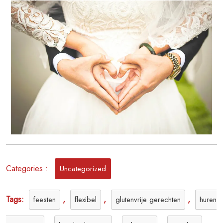
Onvergetelijke
Trouwfeest
Categories :
Uncategorized
Tags:
,
,
,
feesten
flexibel
glutenvrije gerechten
huren