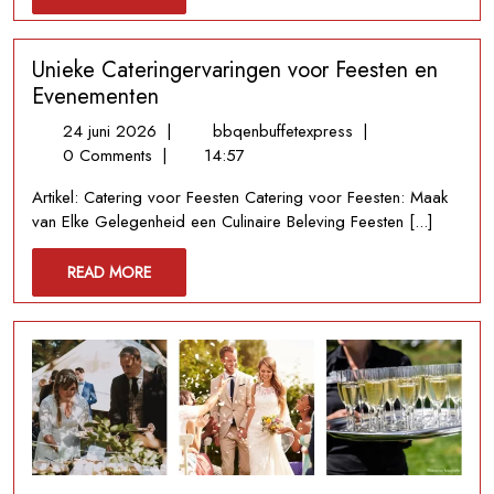
MORE
Jouw
Barbecuefeest
Unieke Cateringervaringen voor Feesten en
Evenementen
24
Unieke
24 juni 2026
|
bbqenbuffetexpress
|
juni
Cateringervaringen
0 Comments
|
14:57
2026
voor
Artikel: Catering voor Feesten Catering voor Feesten: Maak
Feesten
van Elke Gelegenheid een Culinaire Beleving Feesten [...]
en
Evenementen
READ
READ MORE
MORE