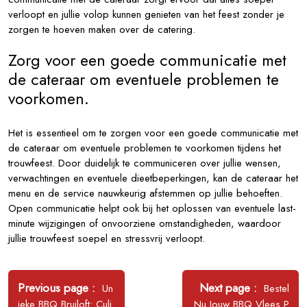
verloopt en jullie volop kunnen genieten van het feest zonder je
zorgen te hoeven maken over de catering.
Zorg voor een goede communicatie met
de cateraar om eventuele problemen te
voorkomen.
Het is essentieel om te zorgen voor een goede communicatie met
de cateraar om eventuele problemen te voorkomen tijdens het
trouwfeest. Door duidelijk te communiceren over jullie wensen,
verwachtingen en eventuele dieetbeperkingen, kan de cateraar het
menu en de service nauwkeurig afstemmen op jullie behoeften.
Open communicatie helpt ook bij het oplossen van eventuele last-
minute wijzigingen of onvoorziene omstandigheden, waardoor
jullie trouwfeest soepel en stressvrij verloopt.
Bericht
navigatie
Older
Newer
Previous page
Next page
Un
Bestel
Posts
Posts
ieke BBQ Bruiloft: Culi
Nu Jouw BBQ Vlees P