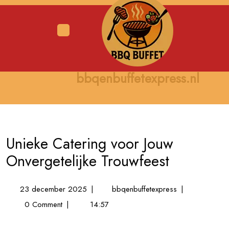
Skip
to
content
Open
Menu
bbqenbuffetexpress.nl
Unieke Catering voor Jouw
Onvergetelijke Trouwfeest
23
Unieke
23 december 2025
|
bbqenbuffetexpress
|
december
Catering
0 Comment
|
14:57
2025
voor
Jouw