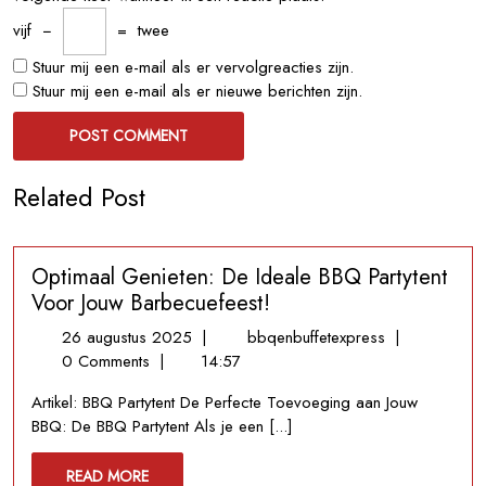
vijf
−
=
twee
Stuur mij een e-mail als er vervolgreacties zijn.
Stuur mij een e-mail als er nieuwe berichten zijn.
Related Post
Optimaal Genieten: De Ideale BBQ Partytent
Voor Jouw Barbecuefeest!
26
Optimaal
26 augustus 2025
|
bbqenbuffetexpress
|
augustus
Genieten:
0 Comments
|
14:57
2025
De
Artikel: BBQ Partytent De Perfecte Toevoeging aan Jouw
Ideale
BBQ: De BBQ Partytent Als je een [...]
BBQ
Partytent
READ
READ MORE
Voor