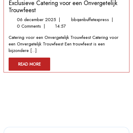
Exclusieve Catering voor een Onvergetelijk
Trouwfeest
06
Exclusieve
06 december 2025
|
bbqenbuffetexpress
|
december
Catering
0 Comments
|
14:57
2025
voor
Catering voor een Onvergetelijk Trouwfeest Catering voor
een
een Onvergetelijk Trouwfeest Een trouwfeest is een
Onvergetelij
bijzondere [...]
Trouwfeest
READ
READ MORE
MORE