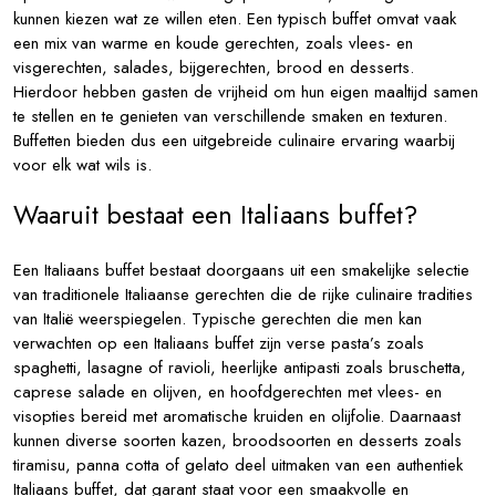
kunnen kiezen wat ze willen eten. Een typisch buffet omvat vaak
een mix van warme en koude gerechten, zoals vlees- en
visgerechten, salades, bijgerechten, brood en desserts.
Hierdoor hebben gasten de vrijheid om hun eigen maaltijd samen
te stellen en te genieten van verschillende smaken en texturen.
Buffetten bieden dus een uitgebreide culinaire ervaring waarbij
voor elk wat wils is.
Waaruit bestaat een Italiaans buffet?
Een Italiaans buffet bestaat doorgaans uit een smakelijke selectie
van traditionele Italiaanse gerechten die de rijke culinaire tradities
van Italië weerspiegelen. Typische gerechten die men kan
verwachten op een Italiaans buffet zijn verse pasta’s zoals
spaghetti, lasagne of ravioli, heerlijke antipasti zoals bruschetta,
caprese salade en olijven, en hoofdgerechten met vlees- en
visopties bereid met aromatische kruiden en olijfolie. Daarnaast
kunnen diverse soorten kazen, broodsoorten en desserts zoals
tiramisu, panna cotta of gelato deel uitmaken van een authentiek
Italiaans buffet, dat garant staat voor een smaakvolle en