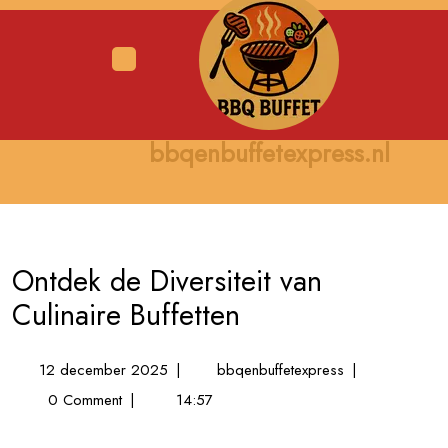
Skip
to
content
Open
Menu
bbqenbuffetexpress.nl
Ontdek de Diversiteit van
Culinaire Buffetten
12
Ontdek
12 december 2025
|
bbqenbuffetexpress
|
december
de
0 Comment
|
14:57
2025
Diversiteit
van