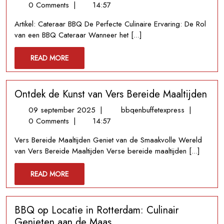
oktober
Smaakvolle
0 Comments
|
14:57
2025
Kunst
Artikel: Cateraar BBQ De Perfecte Culinaire Ervaring: De Rol
van
van een BBQ Cateraar Wanneer het [...]
de
BBQ
READ
READ MORE
Cateraar:
MORE
Culinaire
Verwennerij
Ontdek de Kunst van Vers Bereide Maaltijden
op
Locatie
09
Ontdek
09 september 2025
|
bbqenbuffetexpress
|
september
de
0 Comments
|
14:57
2025
Kunst
Vers Bereide Maaltijden Geniet van de Smaakvolle Wereld
van
van Vers Bereide Maaltijden Verse bereide maaltijden [...]
Vers
Bereide
READ
READ MORE
Maaltijden
MORE
BBQ op Locatie in Rotterdam: Culinair
Genieten aan de Maas