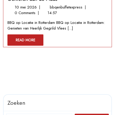
10
BBQ
10 mei 2026
|
bbqenbuffetexpress
|
mei
op
0 Comments
|
14:57
2026
Locatie
BBQ op Locatie in Rotterdam BBQ op Locatie in Rotterdam:
in
Genieten van Heerlijk Gegrild Vlees [...]
Rotterdam:
Culinair
READ
READ MORE
Genieten
MORE
aan
de
Maas
Zoeken