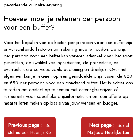
gevarieerde culinaire ervaring.
Hoeveel moet je rekenen per persoon
voor een buffet?
Voor het bepalen van de kosten per persoon voor een buffet zijn
er verschillende factoren om rekening mee te houden. De prijs
per persoon voor een buffet kan variëren afhankelijk van het soort
gerechten, de kwaliteit van ingrediënten, de presentatie, en
eventuele extra services zoals bediening en drankjes. Over het
algemeen kun je rekenen op een gemiddelde prijs tussen de €20
en €50 per persoon voor een standaard buffet. Het is echter aan
te raden om contact op te nemen met cateringbedrijven of
restaurants voor specifieke prijsinformatie en om een offerte op
maat te laten maken op basis van jouw wensen en budget.
Bericht
navigatie
Older
Newer
Previous page
Next page
Be
Bestel
Posts
Posts
stel nu een Heerlijk Ko
Nu Jouw Heerlijke Lun