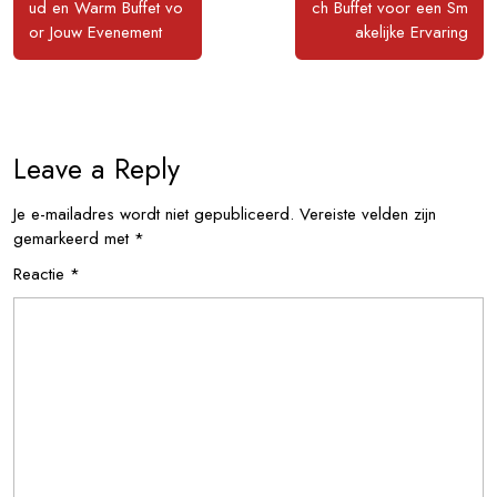
ud en Warm Buffet vo
ch Buffet voor een Sm
or Jouw Evenement
akelijke Ervaring
Leave a Reply
Je e-mailadres wordt niet gepubliceerd.
Vereiste velden zijn
gemarkeerd met
*
Reactie
*