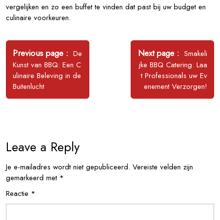
vergelijken en zo een buffet te vinden dat past bij uw budget en
culinaire voorkeuren.
Bericht
navigatie
Older
Newer
Previous page
Next page
De
Smakeli
Posts
Posts
Kunst van BBQ: Een C
jke BBQ Catering: Laa
ulinaire Beleving in de
t Professionals uw Ev
Buitenlucht
enement Verzorgen!
Leave a Reply
Je e-mailadres wordt niet gepubliceerd.
Vereiste velden zijn
gemarkeerd met
*
Reactie
*