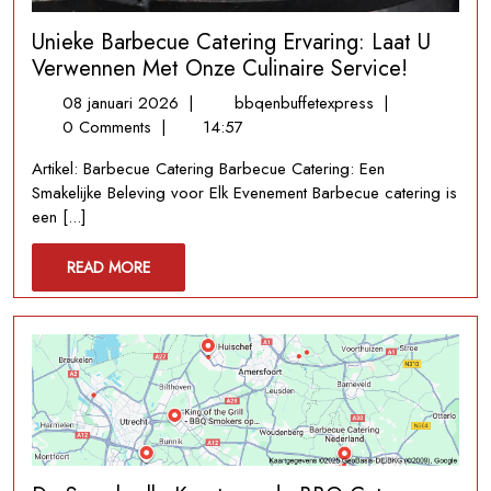
Unieke Barbecue Catering Ervaring: Laat U
Verwennen Met Onze Culinaire Service!
08
Unieke
08 januari 2026
|
bbqenbuffetexpress
|
januari
Barbecue
0 Comments
|
14:57
2026
Catering
Artikel: Barbecue Catering Barbecue Catering: Een
Ervaring:
Smakelijke Beleving voor Elk Evenement Barbecue catering is
Laat
een [...]
U
Verwennen
READ
READ MORE
Met
MORE
Onze
Culinaire
Service!