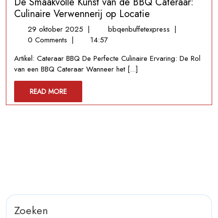
De Smaakvolle Kunst van de BBQ Cateraar:
Culinaire Verwennerij op Locatie
29
De
29 oktober 2025
|
bbqenbuffetexpress
|
oktober
Smaakvolle
0 Comments
|
14:57
2025
Kunst
Artikel: Cateraar BBQ De Perfecte Culinaire Ervaring: De Rol
van
van een BBQ Cateraar Wanneer het [...]
de
BBQ
READ
READ MORE
Cateraar:
MORE
Culinaire
Verwennerij
op
Locatie
Zoeken