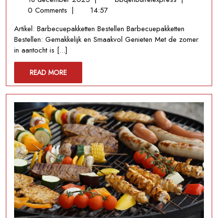
december
Nu
0 Comments
|
14:57
2025
Gemakkelijk
Artikel: Barbecuepakketten Bestellen Barbecuepakketten
Jouw
Bestellen: Gemakkelijk en Smaakvol Genieten Met de zomer
Favoriete
in aantocht is [...]
Barbecuepak
READ
READ MORE
MORE