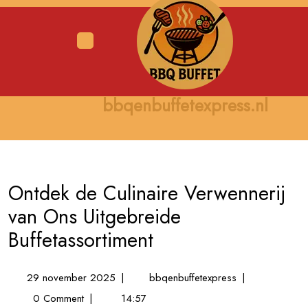
Skip
to
content
Open
Menu
bbqenbuffetexpress.nl
Ontdek de Culinaire Verwennerij
van Ons Uitgebreide
Buffetassortiment
29
Ontdek
29 november 2025
|
bbqenbuffetexpress
|
november
de
0 Comment
|
14:57
2025
Culinaire