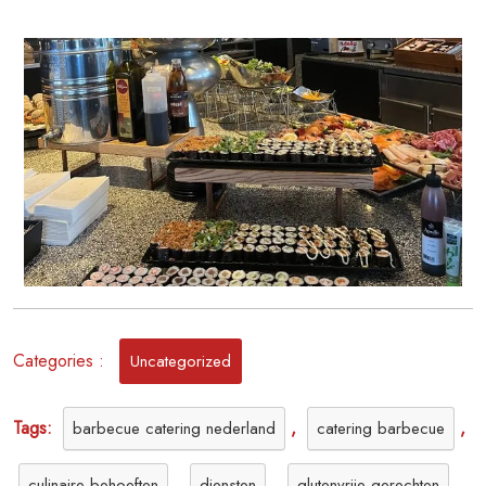
Verwennerij
van
Ons
Uitgebreide
Buffetassortiment
Categories :
Uncategorized
Tags:
,
,
barbecue catering nederland
catering barbecue
,
,
,
culinaire behoeften
diensten
glutenvrije gerechten