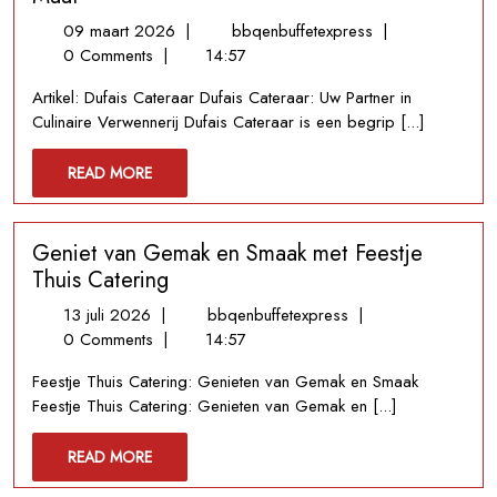
09
Dufais
09 maart 2026
|
bbqenbuffetexpress
|
maart
Cateraar:
0 Comments
|
14:57
2026
Culinaire
Artikel: Dufais Cateraar Dufais Cateraar: Uw Partner in
Meesterwerken
Culinaire Verwennerij Dufais Cateraar is een begrip [...]
op
Maat
READ
READ MORE
MORE
Geniet van Gemak en Smaak met Feestje
Thuis Catering
13
Geniet
13 juli 2026
|
bbqenbuffetexpress
|
juli
van
0 Comments
|
14:57
2026
Gemak
Feestje Thuis Catering: Genieten van Gemak en Smaak
en
Feestje Thuis Catering: Genieten van Gemak en [...]
Smaak
met
READ
READ MORE
Feestje
MORE
Thuis