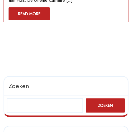
aan Huis: De Ultieme Culinaire [...]
Chef
aan
READ
READ MORE
Huis
MORE
voor
Een
Culinaire
Beleving
Zoeken
ZOEKEN