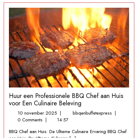
Catering
Huur een Professionele BBQ Chef aan Huis
voor Een Culinaire Beleving
10
Huur
10 november 2025
|
bbqenbuffetexpress
|
november
een
0 Comments
|
14:57
2025
Professionel
BBQ Chef aan Huis: De Ultieme Culinaire Ervaring BBQ Chef
BBQ