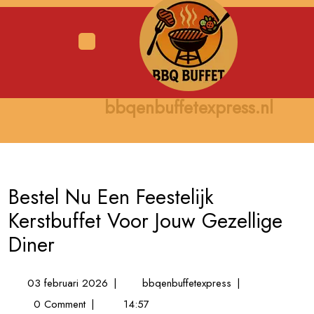
Skip
to
content
Open
Menu
bbqenbuffetexpress.nl
Bestel Nu Een Feestelijk
Kerstbuffet Voor Jouw Gezellige
Diner
03
Bestel
03 februari 2026
|
bbqenbuffetexpress
|
februari
Nu
0 Comment
|
14:57
2026
Een