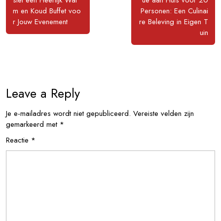
stel een Heerlijk War
ue aan Huis voor 20
m en Koud Buffet voo
Personen: Een Culinai
r Jouw Evenement
re Beleving in Eigen T
uin
Leave a Reply
Je e-mailadres wordt niet gepubliceerd.
Vereiste velden zijn
gemarkeerd met
*
Reactie
*