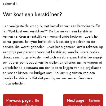
samenzijn.
Wat kost een kerstdiner?
Een veelgestelde vraag bij het bestellen van een kerstdinerbuffet
is: “Wat kost een kerstdiner?” De kosten van een kerstdiner
kunnen variëren afhankelijk van verschillende factoren, zoals het
aantal gasten, het type buffet dat u kiest, de gerechten en de
service die wordt geboden. Over het algemeen kunt u rekenen op
een prijs per persoon voor het kerstdiner, waarbij luxere opties
doorgaans hogere kosten met zich meebrengen. Het is belangrijk
om vooraf een budget vast te stellen en offertes aan te vragen bij
verschillende cateraars om een idee te krijgen van de prijsklasse
en wat er binnen uw budget past. Zo kunt u genieten van een
heerlijk kerstdinerbuffet dat past bij uw wensen en financiële
mogelijkheden.
Bericht
navigatie
Older
Newer
Previous page
Next page
Be
Barbec
Posts
Posts