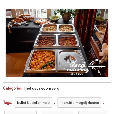
Feestelijk
Kerstbuffet
Voor
Jouw
Gezellige
Diner
Categories :
Niet gecategoriseerd
Tags:
,
,
buffet bestellen kerst
financiële mogelijkheden