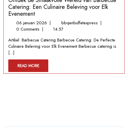
Ontdek de Smaakvolle Wereld van Barbecue
Catering: Een Culinaire Beleving voor Elk
Evenement
06
Ontdek
06 januari 2026
|
bbqenbuffetexpress
|
januari
de
0 Comments
|
14:57
2026
Smaakvolle
Artikel: Barbecue Catering Barbecue Catering: De Perfecte
Wereld
Culinaire Beleving voor Elk Evenement Barbecue catering is
van
[...]
Barbecue
Catering:
READ
READ MORE
Een
MORE
Culinaire
Beleving
voor
Elk
Evenement