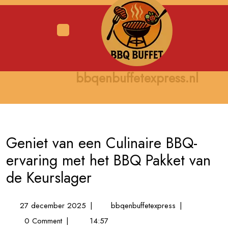
Skip
to
content
Open
Menu
bbqenbuffetexpress.nl
Geniet van een Culinaire BBQ-
ervaring met het BBQ Pakket van
de Keurslager
27
Geniet
27 december 2025
|
bbqenbuffetexpress
|
december
van
0 Comment
|
14:57
2025
een