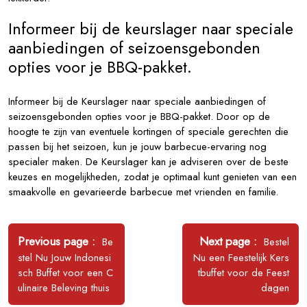
Informeer bij de keurslager naar speciale
aanbiedingen of seizoensgebonden
opties voor je BBQ-pakket.
Informeer bij de Keurslager naar speciale aanbiedingen of
seizoensgebonden opties voor je BBQ-pakket. Door op de
hoogte te zijn van eventuele kortingen of speciale gerechten die
passen bij het seizoen, kun je jouw barbecue-ervaring nog
specialer maken. De Keurslager kan je adviseren over de beste
keuzes en mogelijkheden, zodat je optimaal kunt genieten van een
smaakvolle en gevarieerde barbecue met vrienden en familie.
Bericht
navigatie
Older
Newer
Previous page
Next page
Be
Bestel
Posts
Posts
stel Nu Jouw Indonesi
Nu een Feestelijk Kers
sch Buffet voor een C
tbuffet voor de Feest
ulinaire Beleving thuis
dagen