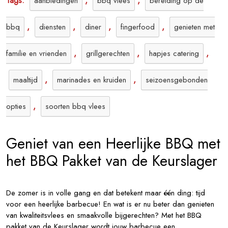
Tags:
,
,
aanbiedingen
bbq vlees
bereiding op de
,
,
,
,
bbq
diensten
diner
fingerfood
genieten met
,
,
,
familie en vrienden
grillgerechten
hapjes catering
,
,
maaltijd
marinades en kruiden
seizoensgebonden
,
opties
soorten bbq vlees
Geniet van een Heerlijke BBQ met
het BBQ Pakket van de Keurslager
De zomer is in volle gang en dat betekent maar één ding: tijd
voor een heerlijke barbecue! En wat is er nu beter dan genieten
van kwaliteitsvlees en smaakvolle bijgerechten? Met het BBQ
pakket van de Keurslager wordt jouw barbecue een