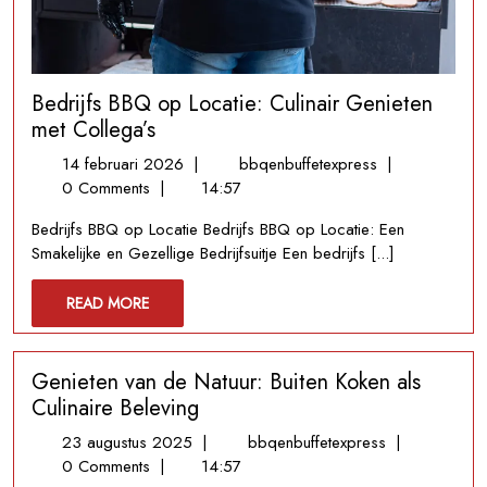
Bedrijfs BBQ op Locatie: Culinair Genieten
met Collega’s
14
Bedrijfs
14 februari 2026
|
bbqenbuffetexpress
|
februari
BBQ
0 Comments
|
14:57
2026
op
Bedrijfs BBQ op Locatie Bedrijfs BBQ op Locatie: Een
Locatie:
Smakelijke en Gezellige Bedrijfsuitje Een bedrijfs [...]
Culinair
Genieten
READ
READ MORE
met
MORE
Collega’s
Genieten van de Natuur: Buiten Koken als
Culinaire Beleving
23
Genieten
23 augustus 2025
|
bbqenbuffetexpress
|
augustus
van
0 Comments
|
14:57