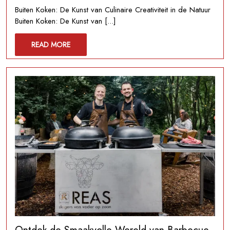
2025
de
Buiten Koken: De Kunst van Culinaire Creativiteit in de Natuur
Natuur:
Buiten Koken: De Kunst van [...]
Buiten
Koken
READ
READ MORE
als
MORE
Culinaire
Beleving