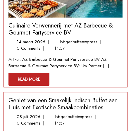
Culinaire Verwennerij met AZ Barbecue &
Gourmet Partyservice BV
14
Culinaire
14 maart 2026
|
bbqenbuffetexpress
|
maart
Verwennerij
0 Comments
|
14:57
2026
met
Artikel: AZ Barbecue & Gourmet Partyservice BV AZ
AZ
Barbecue & Gourmet Partyservice BV: Uw Partner [...]
Barbecue
&
READ
READ MORE
Gourmet
MORE
Partyservice
BV
Geniet van een Smakelijk Indisch Buffet aan
Huis met Exotische Smaakcombinaties
08
Geniet
08 juli 2026
|
bbqenbuffetexpress
|
juli
van
0 Comments
|
14:57
2026
een