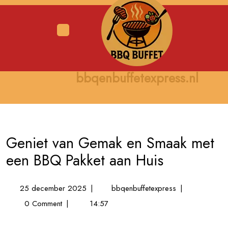
Skip
to
content
Open
Menu
bbqenbuffetexpress.nl
Geniet van Gemak en Smaak met
een BBQ Pakket aan Huis
25
Geniet
25 december 2025
|
bbqenbuffetexpress
|
december
van
0 Comment
|
14:57
2025
Gemak
en