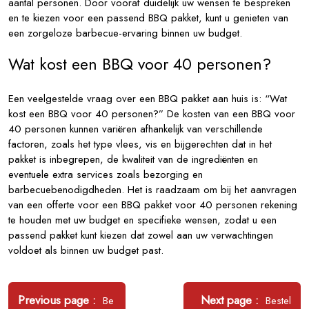
aantal personen. Door vooraf duidelijk uw wensen te bespreken
en te kiezen voor een passend BBQ pakket, kunt u genieten van
een zorgeloze barbecue-ervaring binnen uw budget.
Wat kost een BBQ voor 40 personen?
Een veelgestelde vraag over een BBQ pakket aan huis is: “Wat
kost een BBQ voor 40 personen?” De kosten van een BBQ voor
40 personen kunnen variëren afhankelijk van verschillende
factoren, zoals het type vlees, vis en bijgerechten dat in het
pakket is inbegrepen, de kwaliteit van de ingrediënten en
eventuele extra services zoals bezorging en
barbecuebenodigdheden. Het is raadzaam om bij het aanvragen
van een offerte voor een BBQ pakket voor 40 personen rekening
te houden met uw budget en specifieke wensen, zodat u een
passend pakket kunt kiezen dat zowel aan uw verwachtingen
voldoet als binnen uw budget past.
Bericht
navigatie
Older
Newer
Previous page
Next page
Be
Bestel