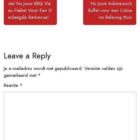
Posts
Posts
stel Nu Jouw BBQ Vle
Nu Jouw Indonesisch
es Pakket Voor Een G
Buffet voor een Culina
eslaagde Barbecue!
ire Beleving thuis
Leave a Reply
Je e-mailadres wordt niet gepubliceerd.
Vereiste velden zijn
gemarkeerd met
*
Reactie
*