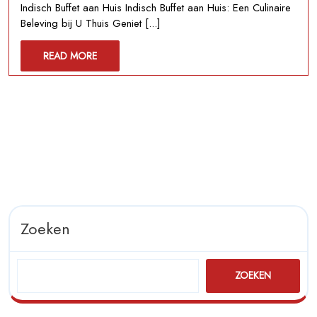
Indisch Buffet aan Huis Indisch Buffet aan Huis: Een Culinaire
Smakelijk
Beleving bij U Thuis Geniet [...]
Indisch
Buffet
READ
READ MORE
aan
MORE
Huis
met
Exotische
Smaakcombinaties
Zoeken
ZOEKEN