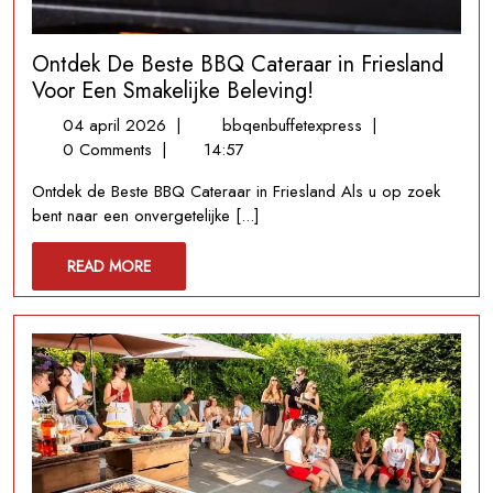
Ontdek De Beste BBQ Cateraar in Friesland
Voor Een Smakelijke Beleving!
04
Ontdek
04 april 2026
|
bbqenbuffetexpress
|
april
De
0 Comments
|
14:57
2026
Beste
Ontdek de Beste BBQ Cateraar in Friesland Als u op zoek
BBQ
bent naar een onvergetelijke [...]
Cateraar
in
READ
READ MORE
Friesland
MORE
Voor
Een
Smakelijke
Beleving!