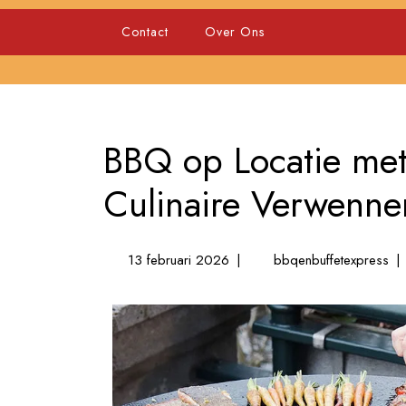
Skip
to
Contact
Over Ons
content
BBQ op Locatie met
Culinaire Verwenner
13
BB
13 februari 2026
|
bbqenbuffetexpress
|
februari
op
2026
Loc
me
Ko
in
Ge
Cul