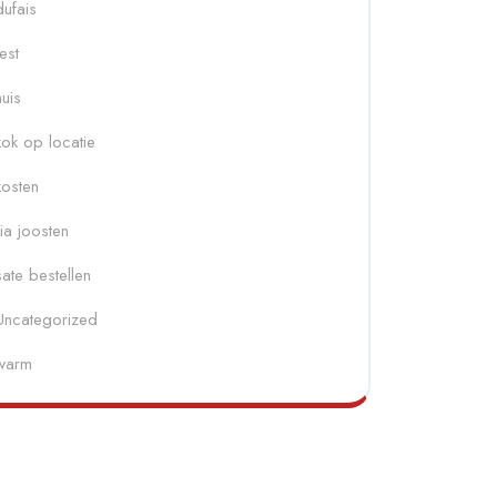
dufais
fest
huis
kok op locatie
kosten
ria joosten
sate bestellen
Uncategorized
warm