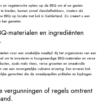
 vis en vegetarische opties op de BBQ om al uw gasten
 te bieden, kunnen zowel vleesliefhebbers, viseters als
s uw BBQ op locatie met kok in Gelderland. Zo creëert u een
 kan genieten.
BQ-materialen en ingrediënten
.
ënten voor een smakelijke maaltijd. Bij het organiseren van een
ieel om te investeren in hoogwaardige BBQ-materialen en verse
roducten, zoals mals vlees, verse groenten en smaakvolle
 van een onvergetelijke culinaire ervaring. Een ervaren kok
lijke gerechten die de smaakpapillen prikkelen en bijdragen
e vergunningen of regels omtrent
land.