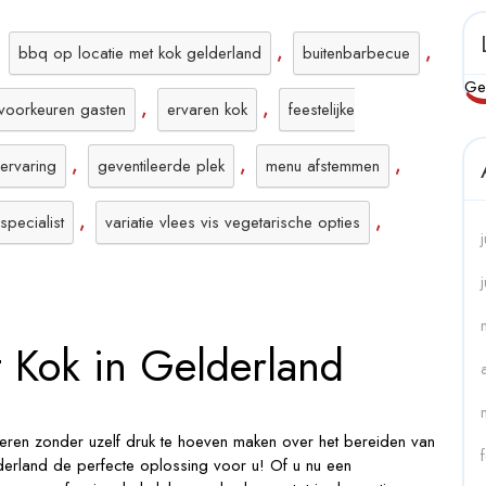
,
,
,
bbq op locatie met kok gelderland
buitenbarbecue
Ge
,
,
tvoorkeuren gasten
ervaren kok
feestelijke
,
,
,
ervaring
geventileerde plek
menu afstemmen
,
,
specialist
variatie vlees vis vegetarische opties
 Kok in Gelderland
seren zonder uzelf druk te hoeven maken over het bereiden van
derland de perfecte oplossing voor u! Of u nu een