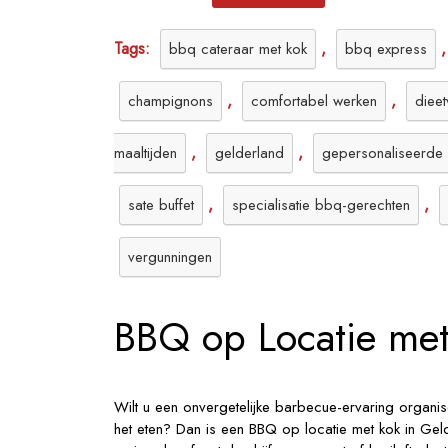
Tags:
,
bbq cateraar met kok
bbq express
,
,
champignons
comfortabel werken
diee
,
,
maaltijden
gelderland
gepersonaliseerde 
,
,
sate buffet
specialisatie bbq-gerechten
vergunningen
BBQ op Locatie met
Wilt u een onvergetelijke barbecue-ervaring organi
het eten? Dan is een BBQ op locatie met kok in Gel