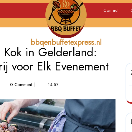
Contact
bbqenbuffetexpress.nl
 Kok in Gelderland:
ij voor Elk Evenement
Q
0 Comment
|
14:57
atie
t
k
lderland:
inaire