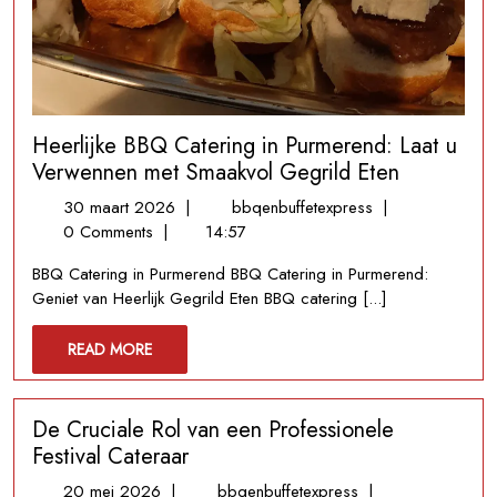
Heerlijke BBQ Catering in Purmerend: Laat u
Verwennen met Smaakvol Gegrild Eten
30
Heerlijke
30 maart 2026
|
bbqenbuffetexpress
|
maart
BBQ
0 Comments
|
14:57
2026
Catering
BBQ Catering in Purmerend BBQ Catering in Purmerend:
in
Geniet van Heerlijk Gegrild Eten BBQ catering [...]
Purmerend:
Laat
READ
READ MORE
u
MORE
Verwennen
met
De Cruciale Rol van een Professionele
Smaakvol
Gegrild
Festival Cateraar
Eten
20
De
20 mei 2026
|
bbqenbuffetexpress
|