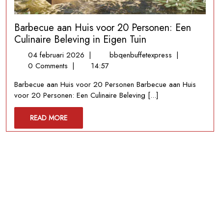
Barbecue aan Huis voor 20 Personen: Een
Culinaire Beleving in Eigen Tuin
04
Barbecue
04 februari 2026
|
bbqenbuffetexpress
|
februari
aan
0 Comments
|
14:57
2026
Huis
Barbecue aan Huis voor 20 Personen Barbecue aan Huis
voor
voor 20 Personen: Een Culinaire Beleving [...]
20
Personen:
READ
READ MORE
Een
MORE
Culinaire
Beleving
in
Eigen
Tuin