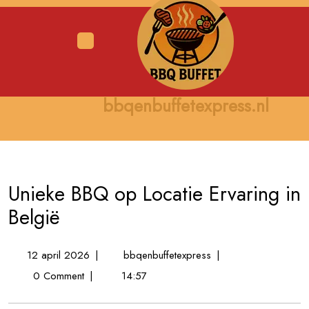
Skip
to
content
Open
Menu
bbqenbuffetexpress.nl
Unieke BBQ op Locatie Ervaring in
België
12
Unieke
12 april 2026
|
bbqenbuffetexpress
|
april
BBQ
0 Comment
|
14:57
2026
op
Locatie