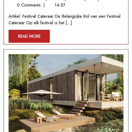
mei
Cruciale
0 Comments
|
14:57
2026
Rol
Artikel: Festival Cateraar De Belangrijke Rol van een Festival
van
Cateraar Op elk festival is het [...]
een
Professionele
READ
READ MORE
Festival
MORE
Cateraar