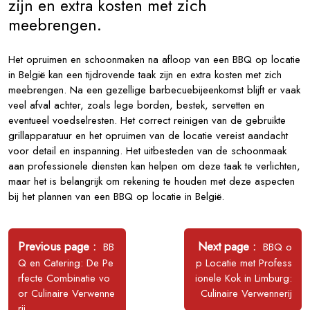
zijn en extra kosten met zich
meebrengen.
Het opruimen en schoonmaken na afloop van een BBQ op locatie
in België kan een tijdrovende taak zijn en extra kosten met zich
meebrengen. Na een gezellige barbecuebijeenkomst blijft er vaak
veel afval achter, zoals lege borden, bestek, servetten en
eventueel voedselresten. Het correct reinigen van de gebruikte
grillapparatuur en het opruimen van de locatie vereist aandacht
voor detail en inspanning. Het uitbesteden van de schoonmaak
aan professionele diensten kan helpen om deze taak te verlichten,
maar het is belangrijk om rekening te houden met deze aspecten
bij het plannen van een BBQ op locatie in België.
Bericht
navigatie
Older
Newer
Previous page
Next page
BB
BBQ o
Posts
Posts
Q en Catering: De Pe
p Locatie met Profess
rfecte Combinatie vo
ionele Kok in Limburg:
or Culinaire Verwenne
Culinaire Verwennerij
rij