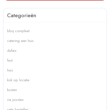
Categorieën
bbq compleet
catering aan huis
dufais
fest
huis
kok op locatie
kosten
ria joosten
sate bestellen