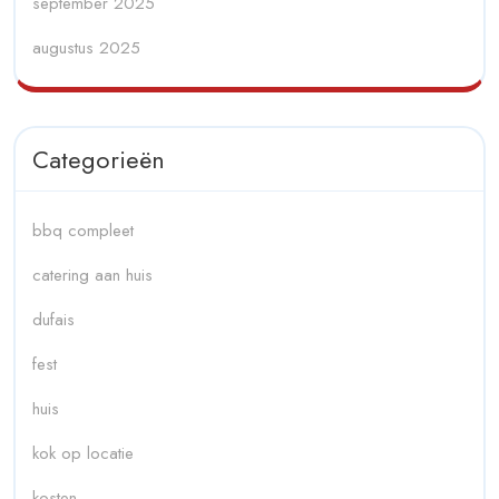
september 2025
augustus 2025
Categorieën
bbq compleet
catering aan huis
dufais
fest
huis
kok op locatie
kosten