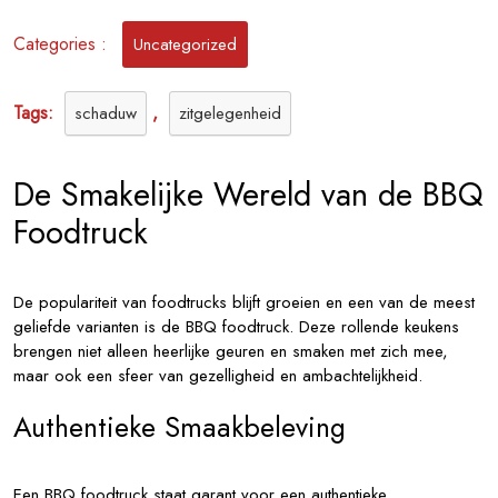
van
de
Categories :
Uncategorized
BBQ
Foodtruck
Tags:
,
schaduw
zitgelegenheid
De Smakelijke Wereld van de BBQ
Foodtruck
De populariteit van foodtrucks blijft groeien en een van de meest
geliefde varianten is de BBQ foodtruck. Deze rollende keukens
brengen niet alleen heerlijke geuren en smaken met zich mee,
maar ook een sfeer van gezelligheid en ambachtelijkheid.
Authentieke Smaakbeleving
Een BBQ foodtruck staat garant voor een authentieke