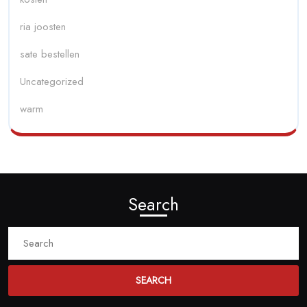
ria joosten
sate bestellen
Uncategorized
warm
Search
Search
for: