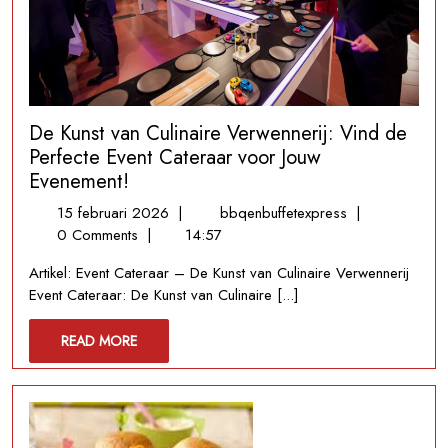
De Kunst van Culinaire Verwennerij: Vind de
Perfecte Event Cateraar voor Jouw
Evenement!
15
De
15 februari 2026
|
bbqenbuffetexpress
|
februari
Kunst
0 Comments
|
14:57
2026
van
Artikel: Event Cateraar – De Kunst van Culinaire Verwennerij
Culinaire
Event Cateraar: De Kunst van Culinaire [...]
Verwennerij:
Vind
READ
READ MORE
de
MORE
Perfecte
Event
Cateraar
voor