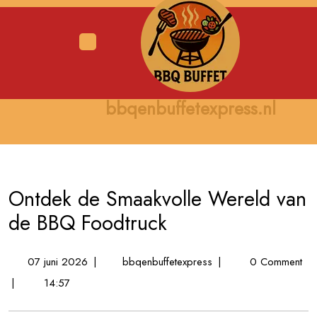
Skip
to
content
Open
Menu
bbqenbuffetexpress.nl
Ontdek de Smaakvolle Wereld van
de BBQ Foodtruck
07
Ontdek
07 juni 2026
|
bbqenbuffetexpress
|
0 Comment
juni
de
|
14:57
2026
Smaakvolle
Wereld