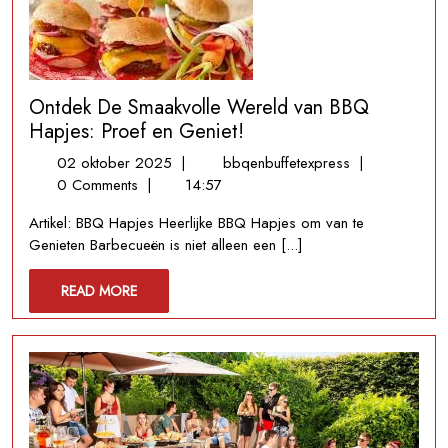
Jouw
Evenement!
Ontdek De Smaakvolle Wereld van BBQ
Hapjes: Proef en Geniet!
02
Ontdek
02 oktober 2025
|
bbqenbuffetexpress
|
oktober
De
0 Comments
|
14:57
2025
Smaakvolle
Artikel: BBQ Hapjes Heerlijke BBQ Hapjes om van te
Wereld
Genieten Barbecueën is niet alleen een [...]
van
BBQ
READ
READ MORE
Hapjes:
MORE
Proef
en
Geniet!