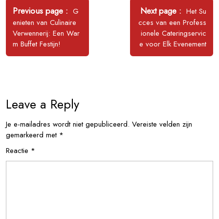
navigatie
Older
Newer
Previous page
Next page
G
Het Su
Posts
Posts
enieten van Culinaire
cces van een Profess
Verwennerij: Een War
ionele Cateringservic
m Buffet Festijn!
e voor Elk Evenement
Leave a Reply
Je e-mailadres wordt niet gepubliceerd.
Vereiste velden zijn
gemarkeerd met
*
Reactie
*