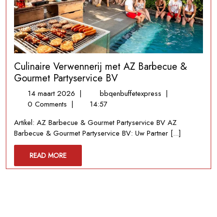
Culinaire Verwennerij met AZ Barbecue &
Gourmet Partyservice BV
14
Culinaire
14 maart 2026
|
bbqenbuffetexpress
|
maart
Verwennerij
0 Comments
|
14:57
2026
met
Artikel: AZ Barbecue & Gourmet Partyservice BV AZ
AZ
Barbecue & Gourmet Partyservice BV: Uw Partner [...]
Barbecue
&
READ
READ MORE
Gourmet
MORE
Partyservice
BV