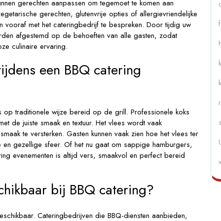
 kunnen gerechten aanpassen om tegemoet te komen aan
getarische gerechten, glutenvrije opties of allergievriendelijke
n vooraf met het cateringbedrijf te bespreken. Door tijdig uw
rden afgestemd op de behoeften van alle gasten, zodat
ze culinaire ervaring.
tijdens een BBQ catering
op traditionele wijze bereid op de grill. Professionele koks
met de juiste smaak en textuur. Het vlees wordt vaak
smaak te versterken. Gasten kunnen vaak zien hoe het vlees ter
ve en gezellige sfeer. Of het nu gaat om sappige hamburgers,
ring evenementen is altijd vers, smaakvol en perfect bereid
schikbaar bij BBQ catering?
 beschikbaar. Cateringbedrijven die BBQ-diensten aanbieden,