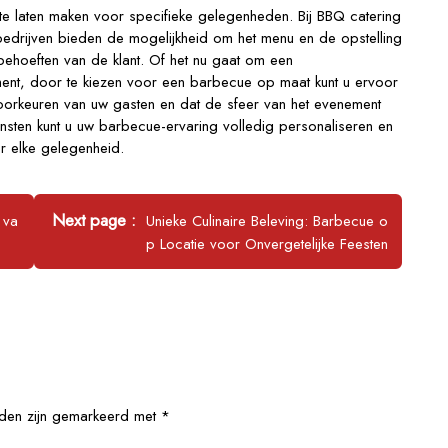
te laten maken voor specifieke gelegenheden. Bij BBQ catering
ingbedrijven bieden de mogelijkheid om het menu en de opstelling
ehoeften van de klant. Of het nu gaat om een
ement, door te kiezen voor een barbecue op maat kunt u ervoor
oorkeuren van uw gasten en dat de sfeer van het evenement
ensten kunt u uw barbecue-ervaring volledig personaliseren en
or elke gelegenheid.
Newer
Next page
 va
Unieke Culinaire Beleving: Barbecue o
Posts
p Locatie voor Onvergetelijke Feesten
lden zijn gemarkeerd met
*