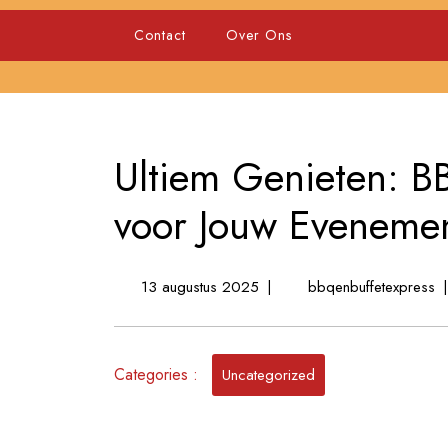
Skip
to
Contact
Over Ons
content
Ultiem Genieten: B
voor Jouw Evenemen
13
Ul
13 augustus 2025
|
bbqenbuffetexpress
|
augustus
Ge
2025
B
Ca
Categories :
o
Uncategorized
M
v
Jo