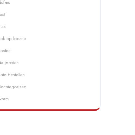
dufais
fest
huis
kok op locatie
kosten
ria joosten
sate bestellen
Uncategorized
warm