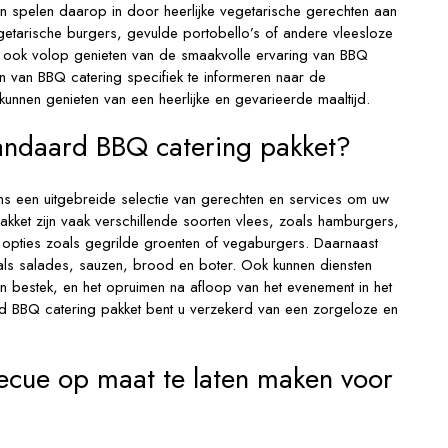
 en spelen daarop in door heerlijke vegetarische gerechten aan
getarische burgers, gevulde portobello’s of andere vleesloze
en ook volop genieten van de smaakvolle ervaring van BBQ
en van BBQ catering specifiek te informeren naar de
kunnen genieten van een heerlijke en gevarieerde maaltijd.
tandaard BBQ catering pakket?
s een uitgebreide selectie van gerechten en services om uw
kket zijn vaak verschillende soorten vlees, zoals hamburgers,
he opties zoals gegrilde groenten of vegaburgers. Daarnaast
ls salades, sauzen, brood en boter. Ook kunnen diensten
 bestek, en het opruimen na afloop van het evenement in het
rd BBQ catering pakket bent u verzekerd van een zorgeloze en
ecue op maat te laten maken voor