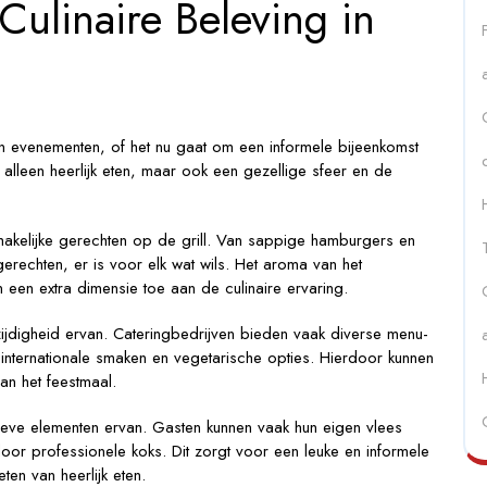
ulinaire Beleving in
enement!
n evenementen, of het nu gaat om een informele bijeenkomst
t alleen heerlijk eten, maar ook een gezellige sfeer en de
smakelijke gerechten op de grill. Van sappige hamburgers en
gerechten, er is voor elk wat wils. Het aroma van het
en extra dimensie toe aan de culinaire ervaring.
zijdigheid ervan. Cateringbedrijven bieden vaak diverse menu-
t internationale smaken en vegetarische opties. Hierdoor kunnen
an het feestmaal.
ieve elementen ervan. Gasten kunnen vaak hun eigen vlees
door professionele koks. Dit zorgt voor een leuke en informele
ten van heerlijk eten.