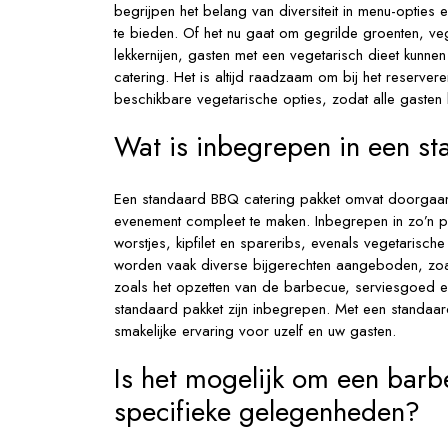
begrijpen het belang van diversiteit in menu-opties
te bieden. Of het nu gaat om gegrilde groenten, ve
lekkernijen, gasten met een vegetarisch dieet kunn
catering. Het is altijd raadzaam om bij het reserver
beschikbare vegetarische opties, zodat alle gasten 
Wat is inbegrepen in een s
Een standaard BBQ catering pakket omvat doorgaan
evenement compleet te maken. Inbegrepen in zo’n pa
worstjes, kipfilet en spareribs, evenals vegetarisc
worden vaak diverse bijgerechten aangeboden, zoa
zoals het opzetten van de barbecue, serviesgoed en
standaard pakket zijn inbegrepen. Met een standaa
smakelijke ervaring voor uzelf en uw gasten.
Is het mogelijk om een barb
specifieke gelegenheden?