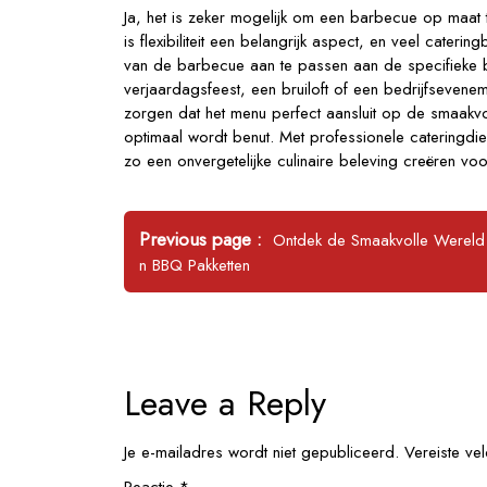
Ja, het is zeker mogelijk om een barbecue op maat 
is flexibiliteit een belangrijk aspect, en veel cater
van de barbecue aan te passen aan de specifieke b
verjaardagsfeest, een bruiloft of een bedrijfseven
zorgen dat het menu perfect aansluit op de smaakv
optimaal wordt benut. Met professionele cateringdi
zo een onvergetelijke culinaire beleving creëren vo
Bericht
Older
Previous page
Ontdek de Smaakvolle Wereld
navigatie
Posts
n BBQ Pakketten
Leave a Reply
Je e-mailadres wordt niet gepubliceerd.
Vereiste ve