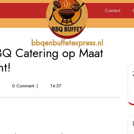
Contact
bbqenbuffetexpress.nl
BQ Catering op Maat
t!
tiem
0 Comment
|
14:57
nieten:
BQ
tering
p
aat
oor
uw