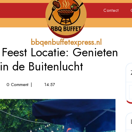
Contact
bbqenbuffetexpress.nl
Feest Locatie: Genieten
in de Buitenlucht
0 Comment
|
14:57
e
ecue
t
ie:
eten
aire