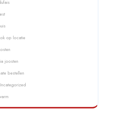
dufais
fest
huis
kok op locatie
kosten
ria joosten
sate bestellen
Uncategorized
warm