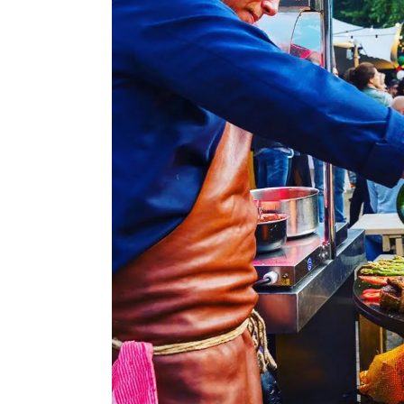
Sfee
in
de
Buite