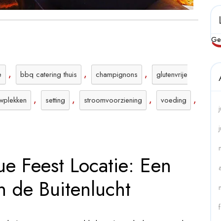
Ge
,
,
,
e
bbq catering thuis
champignons
glutenvrije
,
,
,
,
wplekken
setting
stroomvoorziening
voeding
e Feest Locatie: Een
n de Buitenlucht