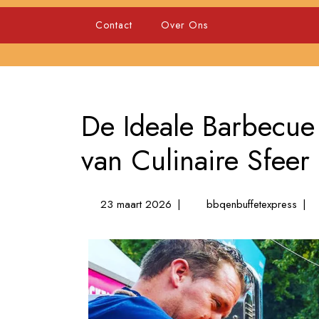
Skip
to
Contact
Over Ons
content
De Ideale Barbecue 
van Culinaire Sfeer 
23
De
23 maart 2026
|
bbqenbuffetexpress
|
maart
Ideal
2026
Barb
Fees
Locat
Geni
van
Culin