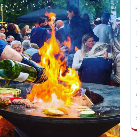
r
nlucht