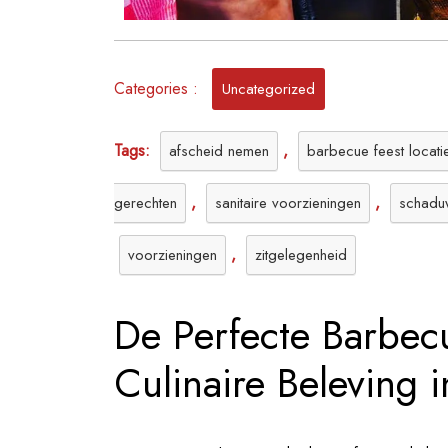
Categories :
Uncategorized
Tags:
,
afscheid nemen
barbecue feest locati
,
,
gerechten
sanitaire voorzieningen
schadu
,
voorzieningen
zitgelegenheid
De Perfecte Barbecu
Culinaire Beleving i