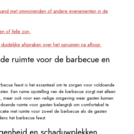
 verband met omwonenden of andere evenementen in de
n of felle zon.
duidelijke afspraken over het opruimen na afloop.
nde ruimte voor de barbecue en
arbecue feest is het essentieel om te zorgen voor voldoende
ten. Een ruime opstelling van de barbecue zorgt niet alleen
ten, maar ook voor een veilige omgeving waar gasten kunnen
voldoende ruimte voor gasten belangrijk om comfortabel te
n locatie met ruimte voor zowel de barbecue als de gasten
jdens het barbecue feest.
egenheid en schaduwplekken.