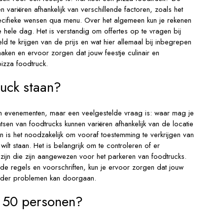
 variëren afhankelijk van verschillende factoren, zoals het
ecifieke wensen qua menu. Over het algemeen kun je rekenen
 hele dag. Het is verstandig om offertes op te vragen bij
 te krijgen van de prijs en wat hier allemaal bij inbegrepen
ken en ervoor zorgen dat jouw feestje culinair en
pizza foodtruck.
uck staan?
en evenementen, maar een veelgestelde vraag is: waar mag je
tsen van foodtrucks kunnen variëren afhankelijk van de locatie
en is het noodzakelijk om vooraf toestemming te verkrijgen van
ilt staan. Het is belangrijk om te controleren of er
 zijn die zijn aangewezen voor het parkeren van foodtrucks.
e regels en voorschriften, kun je ervoor zorgen dat jouw
zonder problemen kan doorgaan.
r 50 personen?