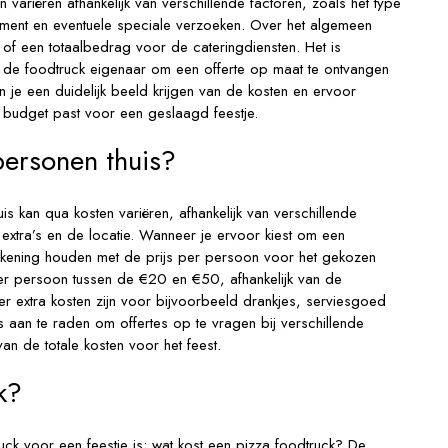
 variëren afhankelijk van verschillende factoren, zoals het type
ement en eventuele speciale verzoeken. Over het algemeen
 of een totaalbedrag voor de cateringdiensten. Het is
 de foodtruck eigenaar om een offerte op maat te ontvangen
n je een duidelijk beeld krijgen van de kosten en ervoor
 budget past voor een geslaagd feestje.
personen thuis?
s kan qua kosten variëren, afhankelijk van verschillende
 extra’s en de locatie. Wanneer je ervoor kiest om een
 rekening houden met de prijs per persoon voor het gekozen
er persoon tussen de €20 en €50, afhankelijk van de
 er extra kosten zijn voor bijvoorbeeld drankjes, serviesgoed
is aan te raden om offertes op te vragen bij verschillende
n de totale kosten voor het feest.
k?
uck voor een feestje is: wat kost een pizza foodtruck? De