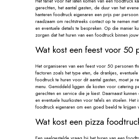
Het tarief voor het laten komen van een foodtruck kan
gerechten, het aantal gasten, de duur van het even
hanteren foodtruck eigenaren een prijs per persoon
raadzaam om rechtstreeks contact op te nemen met
en eventuele details te bespreken. Op die manier ku
zorgen dat het huren van een foodtruck binnen jouw
Wat kost een feest voor 50 
Het organiseren van een feest voor 50 personen thui
factoren zoals het type eten, de drankjes, eventuele
foodtruck te huren voor dit aantal gasten, moet je
menu. Gemiddeld liggen de kosten voor catering p
gerechten en service die je kiest. Daarnaast kunnen
en eventuele huurkosten voor tafels en stoelen. Het 
foodtruck eigenaren om een goed beeld te krijgen va
Wat kost een pizza foodtruc
Een veelgestelde vraag bij het huren van een foodtr