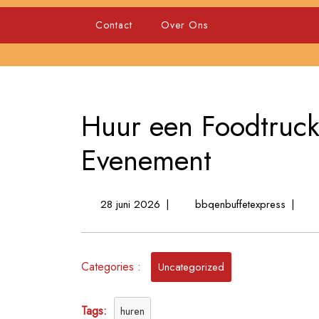
Skip
to
Contact
Over Ons
content
Huur een Foodtruck 
Evenement
28
Huur
28 juni 2026
|
bbqenbuffetexpress
|
juni
een
2026
Foodtr
voor
Categories :
Jouw
Uncategorized
Feesteli
Evenem
Tags:
huren