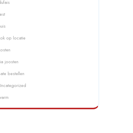
dufais
fest
huis
kok op locatie
kosten
ria joosten
sate bestellen
Uncategorized
warm