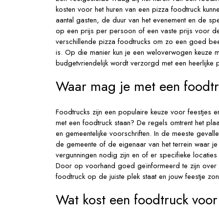
kosten voor het huren van een pizza foodtruck kunnen
aantal gasten, de duur van het evenement en de sp
op een prijs per persoon of een vaste prijs voor de
verschillende pizza foodtrucks om zo een goed beeld
is. Op die manier kun je een weloverwogen keuze ma
budgetvriendelijk wordt verzorgd met een heerlijke 
Waar mag je met een foodtr
Foodtrucks zijn een populaire keuze voor feestjes 
met een foodtruck staan? De regels omtrent het plaa
en gemeentelijke voorschriften. In de meeste gevall
de gemeente of de eigenaar van het terrein waar je w
vergunningen nodig zijn en of er specifieke locaties
Door op voorhand goed geïnformeerd te zijn over d
foodtruck op de juiste plek staat en jouw feestje 
Wat kost een foodtruck voo