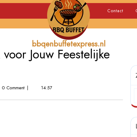
Contact
bbqenbuffetexpress.nl
voor Jouw Feestelijke
0 Comment
|
14:57
uck
jke
ent