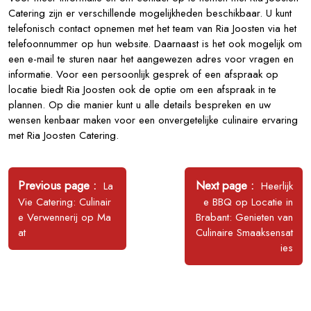
Catering zijn er verschillende mogelijkheden beschikbaar. U kunt
telefonisch contact opnemen met het team van Ria Joosten via het
telefoonnummer op hun website. Daarnaast is het ook mogelijk om
een e-mail te sturen naar het aangewezen adres voor vragen en
informatie. Voor een persoonlijk gesprek of een afspraak op
locatie biedt Ria Joosten ook de optie om een afspraak in te
plannen. Op die manier kunt u alle details bespreken en uw
wensen kenbaar maken voor een onvergetelijke culinaire ervaring
met Ria Joosten Catering.
Bericht
navigatie
Older
Newer
Previous page
Next page
La
Heerlijk
Posts
Posts
Vie Catering: Culinair
e BBQ op Locatie in
e Verwennerij op Ma
Brabant: Genieten van
at
Culinaire Smaaksensat
ies