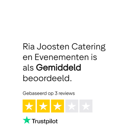
met
Ria
Joosten,
Dé
Top
Cateraar
in
Nederland