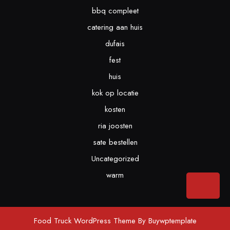
bbq compleet
catering aan huis
dufais
fest
huis
kok op locatie
kosten
ria joosten
sate bestellen
Uncategorized
warm
Bac
to
Top
Food Truck WordPress Theme
By Buywptemplate