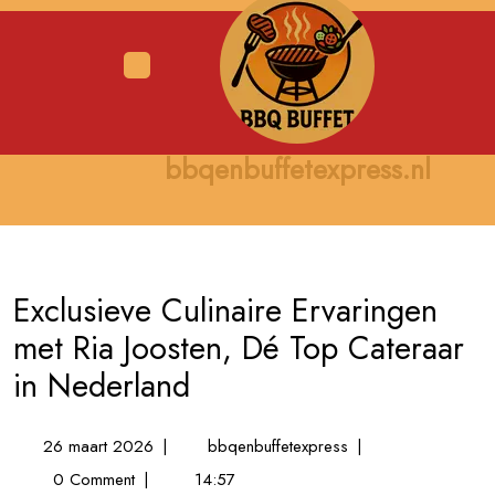
Skip
to
content
Open
Menu
bbqenbuffetexpress.nl
Exclusieve Culinaire Ervaringen
met Ria Joosten, Dé Top Cateraar
in Nederland
26
Exclusieve
26 maart 2026
|
bbqenbuffetexpress
|
maart
Culinaire
0 Comment
|
14:57
2026
Ervaringen