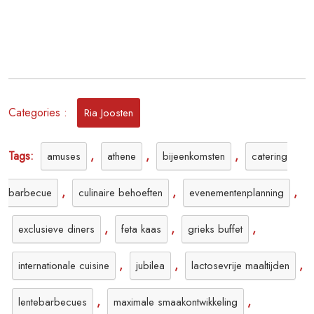
Categories :
Ria Joosten
Tags:
,
,
,
amuses
athene
bijeenkomsten
catering
,
,
,
barbecue
culinaire behoeften
evenementenplanning
,
,
,
exclusieve diners
feta kaas
grieks buffet
,
,
,
internationale cuisine
jubilea
lactosevrije maaltijden
,
,
lentebarbecues
maximale smaakontwikkeling