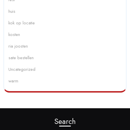
huis
kok op locatie
kosten
ria joosten
sate bestellen
Uncategorized
warm
Search