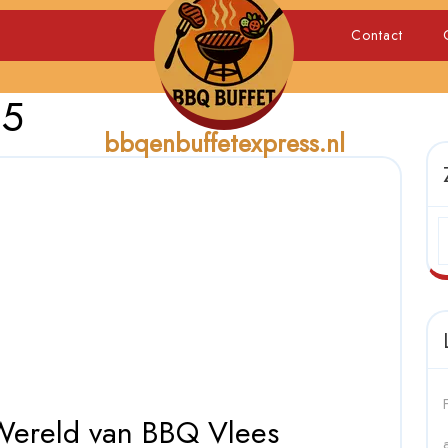
Contact
25
bbqenbuffetexpress.nl
Ontdek
Wereld van BBQ Vlees