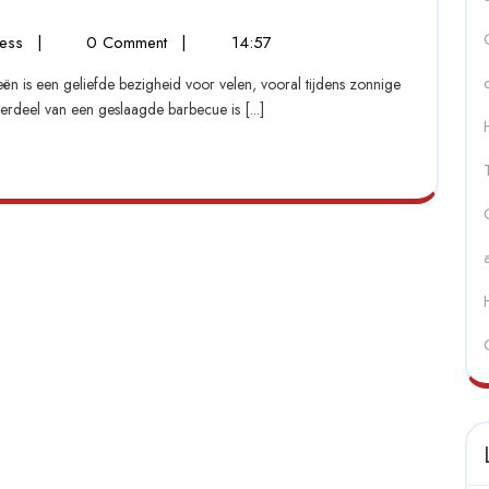
de
Ontdek
ress
|
0 Comment
|
14:57
Smaakvolle
de
Wereld
Smaakvolle
erdeel van een geslaagde barbecue is [...]
Wereld
van
van
BBQ
BBQ
Vlees
Vlees