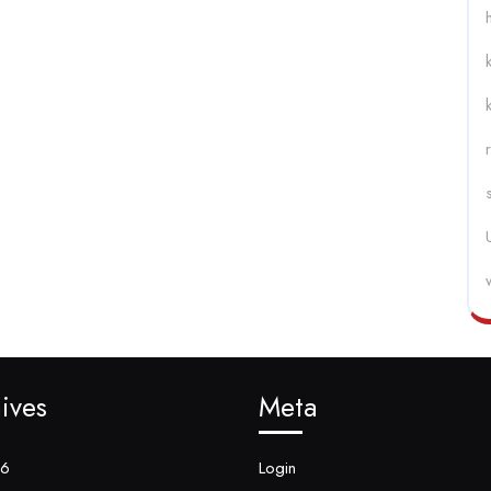
ives
Meta
26
Login