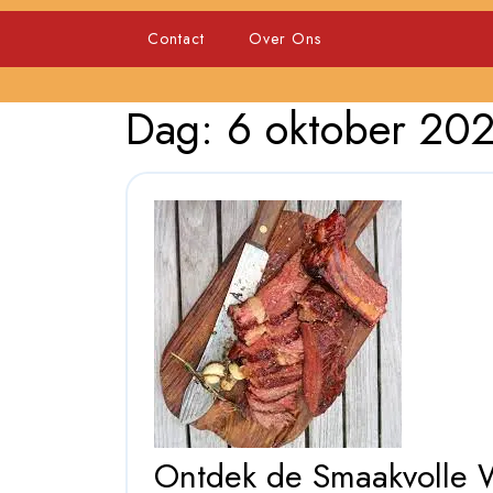
Skip
to
Contact
Over Ons
content
Dag:
6 oktober 20
Ontdek de Smaakvolle 