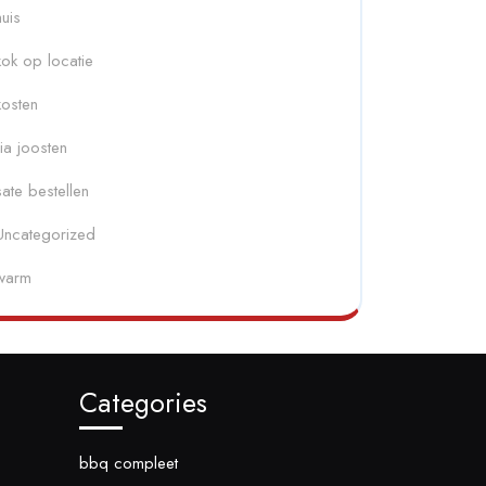
huis
kok op locatie
kosten
ria joosten
sate bestellen
Uncategorized
warm
Categories
bbq compleet