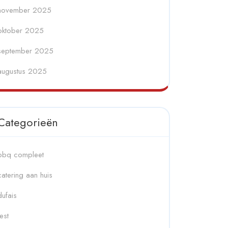
november 2025
oktober 2025
september 2025
augustus 2025
Categorieën
bbq compleet
catering aan huis
dufais
fest