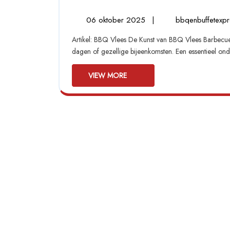
06
06 oktober 2025
|
bbqenbuffetexp
oktober
Artikel: BBQ Vlees De Kunst van BBQ Vlees Barbecueën is een geliefde bezigheid voor velen, vooral tijdens zonnige
2025
dagen of gezellige bijeenkomsten. Een essentieel ond
VIEW
VIEW MORE
MORE