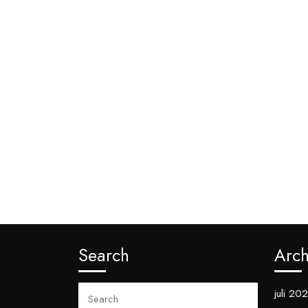
Search
Arch
Search
juli 20
for: