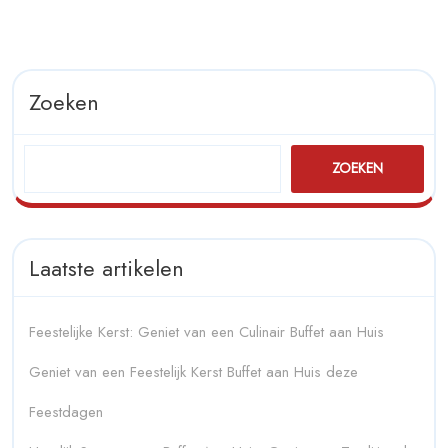
Kok
aan
Huis
Zoeken
ZOEKEN
Laatste artikelen
Feestelijke Kerst: Geniet van een Culinair Buffet aan Huis
Geniet van een Feestelijk Kerst Buffet aan Huis deze
Feestdagen