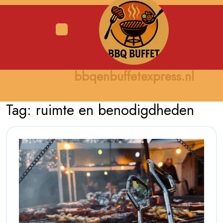
Skip
to
content
Open
Menu
bbqenbuffetexpress.nl
Tag:
ruimte en benodigdheden