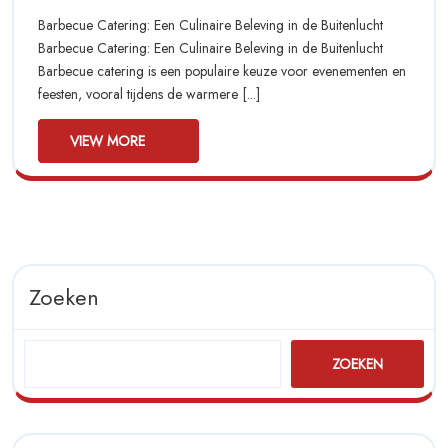
Barbecue
2025
Ervaring:
Barbecue Catering: Een Culinaire Beleving in de Buitenlucht
Barbecue
Catering
Barbecue Catering: Een Culinaire Beleving in de Buitenlucht
Catering
Barbecue catering is een populaire keuze voor evenementen en
op
op
feesten, vooral tijdens de warmere [...]
Zijn
Zijn
Best!
VIEW
VIEW MORE
Best!
MORE
Zoeken
ZOEKEN