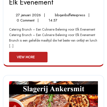
Luxe
Elk Evenement
Catering
27
Luxe
27 januari 2026
|
bbqenbuffetexpress
|
Brunch:
januari
Catering
0 Comment
|
14:57
Een
2026
Brunch:
Catering Brunch – Een Culinaire Beleving voor Elk Evenement
Een
Culinaire
Catering Brunch – Een Culinaire Beleving voor Elk Evenement
Culinaire
Brunch is een geliefde maaltijd die het beste van ontbijt en lunch
Verwennerij
Verwennerij
[...]
voor
voor
Elk
VIEW
Evenement
VIEW MORE
Elk
MORE
Evenement