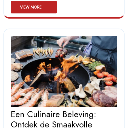
voor
voor
VIEW
een
VIEW MORE
MORE
Geslaag
een
Barbecue
Geslaagde
Barbecue!
Een Culinaire Beleving:
Ontdek de Smaakvolle