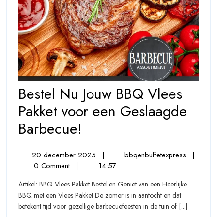
Bestel Nu Jouw BBQ Vlees
Pakket voor een Geslaagde
Bestel
Barbecue!
Nu
20
Bestel
20 december 2025
|
bbqenbuffetexpress
|
Jouw
december
Nu
0 Comment
|
14:57
BBQ
2025
Jouw
Artikel: BBQ Vlees Pakket Bestellen Geniet van een Heerlijke
BBQ
Vlees
BBQ met een Vlees Pakket De zomer is in aantocht en dat
Vlees
betekent tijd voor gezellige barbecuefeesten in de tuin of [...]
Pakket
Pakket