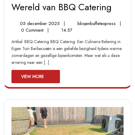
Een
Wereld van BBQ Catering
Culina
05
Een
05 december 2025
|
bbqenbuffetexpress
|
Belevi
december
Culinaire
0 Comment
|
14:57
Ontde
2025
Beleving:
Artikel: BBQ Catering BBQ Catering: Een Culinaire Beleving in
Ontdek
de
Eigen Tuin Barbecueën is een geliefde bezigheid tijdens warme
de
zomerdagen en gezellige bijeenkomsten. Maar wat als u deze
Smaakvol
Smaak
ervaring naar een [...]
Wereld
Werel
van
VIEW
BBQ
VIEW MORE
van
MORE
Catering
BBQ
Cater