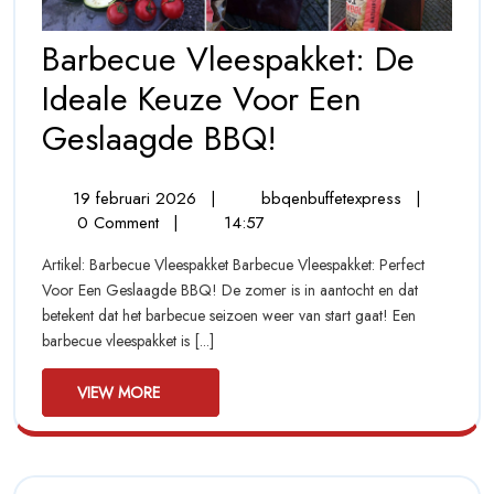
Barbecue Vleespakket: De
Ideale Keuze Voor Een
Barbecue
Geslaagde BBQ!
Vleespakket:
19
Barbecue
19 februari 2026
|
bbqenbuffetexpress
|
De
februari
Vleespakket:
0 Comment
|
14:57
Ideale
2026
De
Artikel: Barbecue Vleespakket Barbecue Vleespakket: Perfect
Ideale
Keuze
Voor Een Geslaagde BBQ! De zomer is in aantocht en dat
Keuze
betekent dat het barbecue seizoen weer van start gaat! Een
Voor
Voor
barbecue vleespakket is [...]
Een
Een
Geslaagde
VIEW
BBQ!
VIEW MORE
Geslaagde
MORE
BBQ!