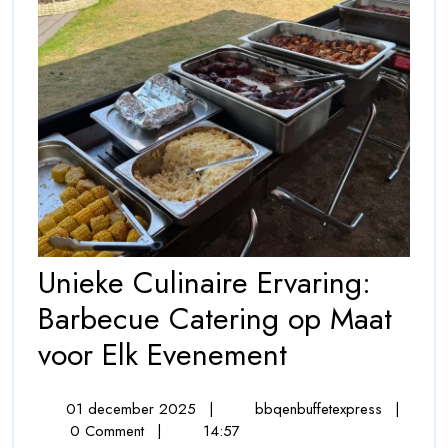
Unieke Culinaire Ervaring:
Barbecue Catering op Maat
Unieke
voor Elk Evenement
Culinaire
01
Unieke
01 december 2025
|
bbqenbuffetexpress
|
Ervaring:
december
Culinaire
0 Comment
|
14:57