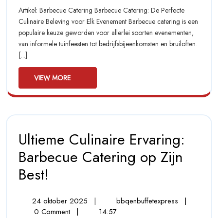
Barbecue
2025
Ervaring:
Artikel: Barbecue Catering Barbecue Catering: De Perfecte
Barbecue
Catering
Culinaire Beleving voor Elk Evenement Barbecue catering is een
Catering
populaire keuze geworden voor allerlei soorten evenementen,
op
op
van informele tuinfeesten tot bedrijfsbijeenkomsten en bruiloften.
Maat
Maat
[...]
voor
Elk
voor
Evenemen
VIEW
VIEW MORE
MORE
Elk
Evenement
Ultieme Culinaire Ervaring:
Barbecue Catering op Zijn
Ultieme
Best!
Culinaire
24
Ultieme
24 oktober 2025
|
bbqenbuffetexpress
|
Ervaring:
oktober
Culinaire
0 Comment
|
14:57